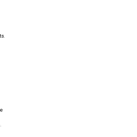
ts.
le
.