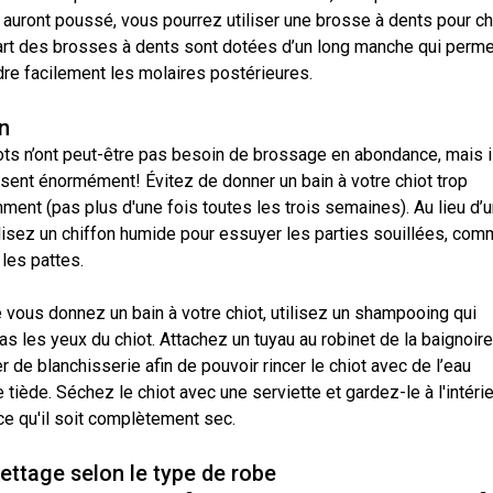
Titres
 auront poussé, vous pourrez utiliser une brosse à dents pour ch
de
art des brosses à dents sont dotées d’un long manche qui perme
versatilité
dre facilement les molaires postérieures.
n
ots n’ont peut-être pas besoin de brossage en abondance, mais i
ssent énormément! Évitez de donner un bain à votre chiot trop
ent (pas plus d'une fois toutes les trois semaines). Au lieu d’u
ilisez un chiffon humide pour essuyer les parties souillées, co
t les pattes.
 vous donnez un bain à votre chiot, utilisez un shampooing qui
 pas les yeux du chiot. Attachez un tuyau au robinet de la baignoir
er de blanchisserie afin de pouvoir rincer le chiot avec de l’eau
 tiède. Séchez le chiot avec une serviette et gardez-le à l'intéri
ce qu'il soit complètement sec.
lettage selon le type de robe