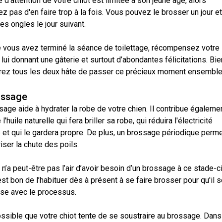
2016
 d’attention de votre chiot est limitée à son jeune âge, alors
Formulaires - Enregistrement
de
sur
sur
sur
troupeau
sur
sur
Jeunes manieurs
z pas d'en faire trop à la fois. Vous pouvez le brosser un jour et 
compagnie
Top
Top
Top
Top
Top
le
le
le
et
le
le
Dogs
Dogs
Dogs
Dog
Dog
terrain
terrain
terrain
concours
terrain
terrain
es ongles le jour suivant.
Épreuve
sur
sur
sur
sur
sur
Top
sur
-
-
de
le
le
le
le
le
Dogs
le
2024
2023
Compagnon canin
Groupe
travail
terrain
terrain
terrain
terrain
terrain
2015
 vous avez terminé la séance de toilettage, récompensez votre
terrain
7 -
au
Les
Les
Top
-
-
-
-
-
-
 lui donnant une gâterie et surtout d’abondantes félicitations. Bie
Chiens
terrier
Top
Top
Dogs
2022
2020
2021
2019
2018
2025
de
Dogs
Dogs
Top
Top
rez tous les deux hâte de passer ce précieux moment ensemble
Titres attribués
berger
multidisciplinaires
multidisciplinaires
Dogs
Dogs
en
en
Épreuves
Top
Top
Top
Top
Top
ossage
travail
travail
de
Dogs
Dogs
Dogs
Dog
Dog
Élection et Référendums 2026
sur
sur
rapport
age aide à hydrater la robe de votre chien. Il contribue égaleme
en
en
en
en
multidisciplinaire
troupeau
troupeau
d’objet
travail
travail
travail
travail
-
l'huile naturelle qui fera briller sa robe, qui réduira l'électricité
-
-
sur
sur
sur
sur
2018
2024
2023
 et qui le gardera propre. De plus, un brossage périodique perm
troupeau
troupeau
troupeau
troupeau
iser la chute des poils.
-
-
-
-
Concours
2022
2020
2021
2019
de
Top
travail
 n’a peut-être pas l’air d’avoir besoin d’un brossage à ce stade-ci
Dogs
sur
multidisciplinaires
est bon de l’habituer dès à présent à se faire brosser pour qu'il s
troupeau
Top
Top
Top
Top
-
ise avec le processus.
Dogs
Dogs
Dogs
Dog
2023
multidisciplinaires
multidisciplinaires
multidisciplinaires
multidisciplinaire
-
-
-
-
Concours
ossible que votre chiot tente de se soustraire au brossage. Dans
2022
2020
2021
2019
sur