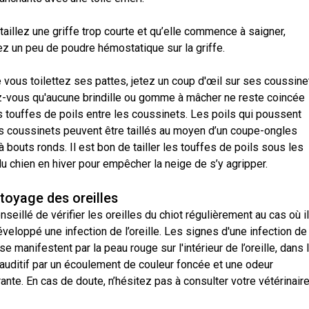
Concours
de
taillez une griffe trop courte et qu’elle commence à saigner,
rallye
ez un peu de poudre hémostatique sur la griffe.
obéissance
vous toilettez ses pattes, jetez un coup d'œil sur ses coussine
Concours
-vous qu'aucune brindille ou gomme à mâcher ne reste coincée
sur
s touffes de poils entre les coussinets. Les poils qui poussent
le
terrain
es coussinets peuvent être taillés au moyen d’un coupe-ongles
pour
à bouts ronds. Il est bon de tailler les touffes de poils sous les
retrievers
u chien en hiver pour empêcher la neige de s’y agripper.
Concours
toyage des oreilles
sur
onseillé de vérifier les oreilles du chiot régulièrement au cas où il
le
terrain
éveloppé une infection de l’oreille. Les signes d'une infection de
pour
e se manifestent par la peau rouge sur l'intérieur de l’oreille, dans 
épagneuls
de
 auditif par un écoulement de couleur foncée et une odeur
chasse
nte. En cas de doute, n’hésitez pas à consulter votre vétérinaire