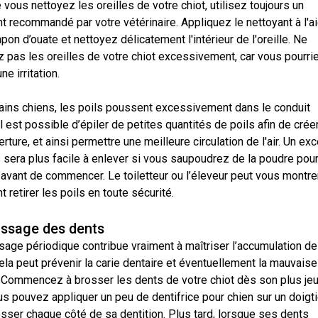
vous nettoyez les oreilles de votre chiot, utilisez toujours un
Sprinter
t recommandé par votre vétérinaire. Appliquez le nettoyant à l'a
pon d’ouate et nettoyez délicatement l'intérieur de l'oreille. Ne
Travail
z pas les oreilles de votre chiot excessivement, car vous pourri
de
ne irritation.
flair
tains chiens, les poils poussent excessivement dans le conduit
Épreuve
 Il est possible d’épiler de petites quantités de poils afin de crée
de
rture, et ainsi permettre une meilleure circulation de l'air. Un ex
pistage
 sera plus facile à enlever si vous saupoudrez de la poudre pour
 avant de commencer. Le toiletteur ou l’éleveur peut vous montre
Certificat
retirer les poils en toute sécurité.
de
travail
ossage des dents
sage périodique contribue vraiment à maîtriser l’accumulation de
Événements
Cela peut prévenir la carie dentaire et éventuellement la mauvaise
non-
. Commencez à brosser les dents de votre chiot dès son plus je
CCC
s pouvez appliquer un peu de dentifrice pour chien sur un doigti
sser chaque côté de sa dentition. Plus tard, lorsque ses dents