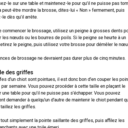
ez-le sur une table et maintenez-le pour qu'il ne puisse pas tom
le
terrain
a peut-être mordre la brosse, dites-lui « Non » fermement, puis
de
z-le dès qu’il arrête.
course
sur
leurre
e commencer le brossage, utilisez un peigne à grosses dents p
 les nœuds ou les bourres de poils. Si le peigne se heurte à un
etirez le peigne, puis utilisez votre brosse pour démêler le nœu
Concours
d'obéissance
nces de brossage ne devraient pas durer plus de cinq minutes.
Épreuve
lle des griffes
de
chasse
fes d’un chiot sont pointues, il est donc bon d’en couper les poi
et
 par semaine. Vous pouvez procéder à cette taille en plaçant le
concours
sur
r une table pour qu'il ne puisse pas s’échapper. Vous pouvez
le
nt demander à quelqu'un d'autre de maintenir le chiot pendant q
terrain
pour
 taillez les griffes.
chiens
d'arrêt
out simplement la pointe saillante des griffes, puis affilez les
anchants avec une toile émeri.