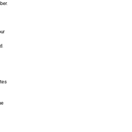
ber.
our
d.
ntes
ue