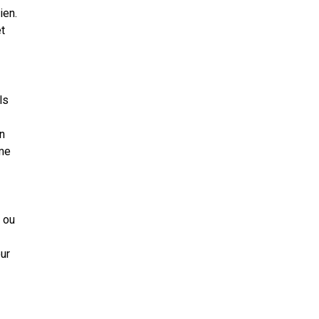
ien.
t
ls
n
mme
e ou
eur