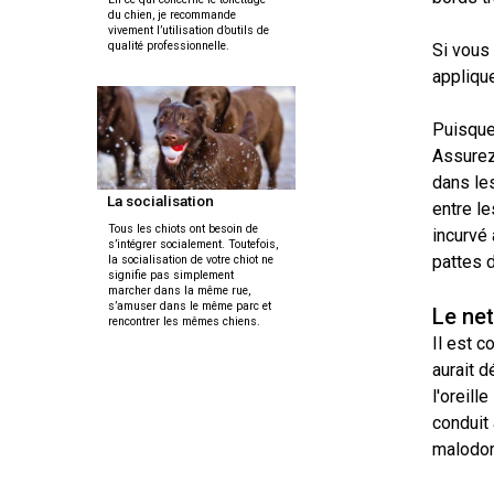
allemand
Lévrier
Terrier
du chien, je recommande
écossais
Shih
Retriever
Lakeland
vivement l’utilisation d’outils de
tzu
qualité professionnelle.
Nova
Si vous 
Caniche
Hovawart
Scotia
Berger
(nain)
appliqu
duck
islandais
Drever
Terrier
tolling
Épagneul
de
Puisque 
tibétain
Chien
Manchester
Carlin
d’ours
Assurez
Lancashire
Spitz
de
Setter
heeler
finlandais
dans le
Carélie
anglais
La socialisation
Terrier
Terrier
entre l
Petit
tibétain
de
chien
Tous les chiots ont besoin de
incurvé 
Norfolk
s’intégrer socialement. Toutefois,
Berger
russe
Foxhound
Komondor
Setter
pattes d
la socialisation de votre chiot ne
américain
américain
signifie pas simplement
Gordon
miniature
Xoloitzcuintli
marcher dans la même rue,
(moyen)
s’amuser dans le même parc et
Terrier
Le net
Terrier
rencontrer les mêmes chiens.
Kuvasz
de
à
Foxhound
Il est c
Setter
Norwich
Mudi
poil
anglais
irlandais
aurait d
soyeux
Xoloïtzcuintli
rouge
(standard)
Leonberger
l'oreill
et
Terrier
Buhund
Grand
blanc
conduit
du
(buhund)
Fox
basset
malodora
révérend
norvégien
terrier
griffon
Mastiff
Russell
miniature
vendéen
Setter