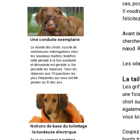
Entlebucher
cas, pos
Dachshund
(Baie
italien
sennenhund
Fox-
(teckel
Chesapeake)
Il voudr
Briard
Lhasa
terrier
standard
apso
félicite
(à
à
poil
Chin
Eurasier
poil
Retriever
dur)
Colley
long)
Avant d
(à
(à
Lowchen
poil
Une conduite exemplaire
chercher
poil
Bichon
Grand
frisé)
dur)
Le monde des chiots suscite de
Terrier
maltais
nœud. R
danois
Dachshund
nombreuses interrogations chez
du
Caniche
(teckel
les nouveaux maîtres, toutefois
Glen
(moyen)
standard
cette période à la fois exaltante
Les séa
Retriever
of
et déroutante est gérable si l’on
Colley
à
Nain
Montagne
(à
Imaal
possède les réponses. Voici les
(à
poil
pinscher
des
réponses aux 10 questions les
poil
poil
court)
La tai
plus fréquentes qui nous ont été
Grand
Pyrénées
plat)
lisse)
posées au fil des ans.
caniche
Les grif
Terrier
Épagneul
une fois
irlandais
Dachshund
papillon
Grand
Retriever
Chien
(teckel
chiot su
Schipperke
bouvier
(doré)
finnois
standard
égaleme
suisse
de
à
Terrier
vous lui
Laponie
Pékinois
poil
Kerry
dur)
Shiba
Retriever
bleu
Notions de base du toilettage
inu
Chien
(Labrador)
Coupez t
: la tondeuse électrique
du
Berger
Poméranien
bords tr
Groenland
En ce qui concerne le toilettage