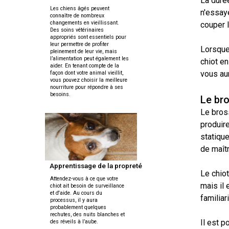
chinois
La durée
Chien
allemand
terrier
travail
à
Les chiens âgés peuvent
Dachshund
esquimau
n'essaye
(à
miniature
connaître de nombreux
crête
Berger
(teckel
canadien
Dalmatien
poil
changements en vieillissant.
couper l
picard
nain
Des soins vétérinaires
long)
à
appropriés sont essentiels pour
leur permettre de profiter
poil
Terrier
Coton
Lorsque
Cane
pleinement de leur vie, mais
long)
Bouledogue
Cairn
de
l’alimentation peut également les
Berger
Corso
chiot en
français
Braque
Tuléar
aider. En tenant compte de la
des
allemand
vous au
façon dont votre animal vieillit,
Pyrénées
(à
vous pouvez choisir la meilleure
Dachshund
Terrier
nourriture pour répondre à ses
poil
Chien
(teckel
Pinscher
tchèque
besoins.
court)
Épagneul
Le br
loup
nain
allemand
toy
Berger
Tchécoslovaque
Le bross
à
anglais
de
poil
produire 
Bergame
Terrier
court)
Braque
Akita
Dandie
statique
allemand
Doberman
japonais
Dinmont
(à
Griffon
de maîtr
pinscher
poil
(bruxellois)
Border
Dachshund
dur)
Apprentissage de la propreté
Colley
(teckel
Le chiot
Spitz
Fox-
nain
Attendez-vous à ce que votre
Dogue
japonais
terrier
mais il 
à
Bichon
chiot ait besoin de surveillance
de
(à
et d'aide. Au cours du
poil
Pudelpointer
havanais
familiar
Bouvier
Bordeaux
poil
processus, il y aura
dur)
des
probablement quelques
lisse)
Flandres
Keeshond
rechutes, des nuits blanches et
Il est p
des réveils à l’aube.
Retriever
Lévrier