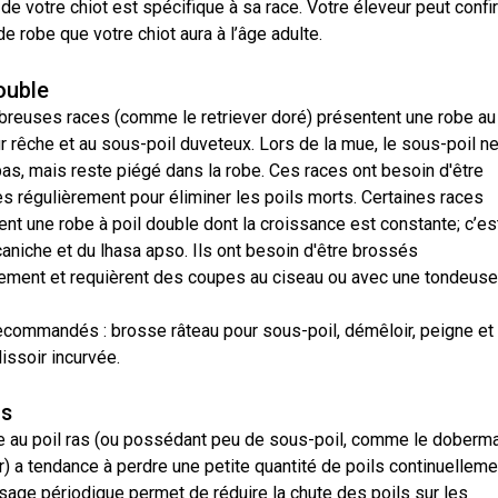
de votre chiot est spécifique à sa race. Votre éleveur peut confi
de robe que votre chiot aura à l’âge adulte.
ouble
reuses races (comme le retriever doré) présentent une robe au 
r rêche et au sous-poil duveteux. Lors de la mue, le sous-poil n
as, mais reste piégé dans la robe. Ces races ont besoin d'être
s régulièrement pour éliminer les poils morts. Certaines races
nt une robe à poil double dont la croissance est constante; c’est
aniche et du lhasa apso. Ils ont besoin d'être brossés
rement et requièrent des coupes au ciseau ou avec une tondeuse
recommandés : brosse râteau pour sous-poil, démêloir, peigne et
issoir incurvée.
as
e au poil ras (ou possédant peu de sous-poil, comme le doberm
) a tendance à perdre une petite quantité de poils continuelleme
sage périodique permet de réduire la chute des poils sur les