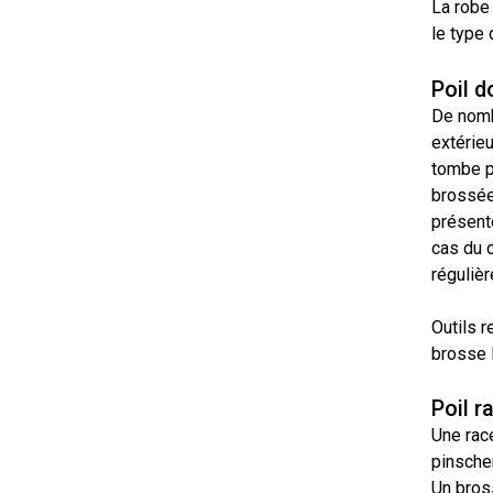
Lévrier
La robe 
Épagneul
du
persan
d’eau
West
le type 
irlandais
Highland
Lapphund
suédois
Poil d
Shikoku
Épagneul
De nomb
Sussex
extérieu
Whippet
tombe p
brossée
Épagneul
springer
présente
Chien
gallois
nu
cas du c
du
réguliè
Pérou
(Perro
Spinone
Sin
italiano
Outils 
Pelo
brosse l
Del
Peru)
Vizsla
Poil r
à
poil
Une rac
lisse
pinscher
Un bros