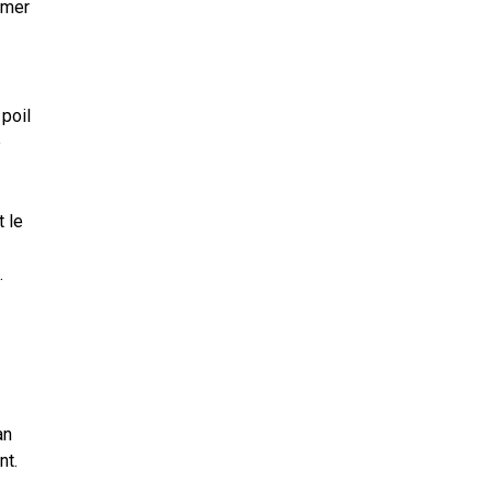
rmer
poil
e
 le
.
an
nt.