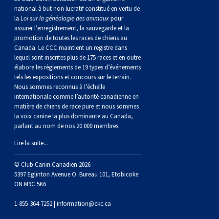
Braque de Weimar
Saint Bernard
national à but non lucratif constitué en vertu de
la
Loi sur la généalogie des animaux
pour
assurer l’enregistrement, la sauvegarde et la
Dogue du Tibet
promotion de toutes les races de chiens au
Canada. Le CCC maintient un registre dans
lequel sont inscrites plus de 175 races et en outre
Laika de lakoutie
élabore les règlements de 19 types d’événements
tels les expositions et concours sur le terrain.
Nous sommes reconnus à l’échelle
internationale comme l’autorité canadienne en
matière de chiens de race pure et nous sommes
la voix canine la plus dominante au Canada,
parlant au nom de nos 20 000 membres.
Lire la suite...
© Club Canin Canadien 2026
5397 Eglinton Avenue O. Bureau 101, Etobicoke
ON M9C 5K6
1-855-364-7252 |
information@ckc.ca