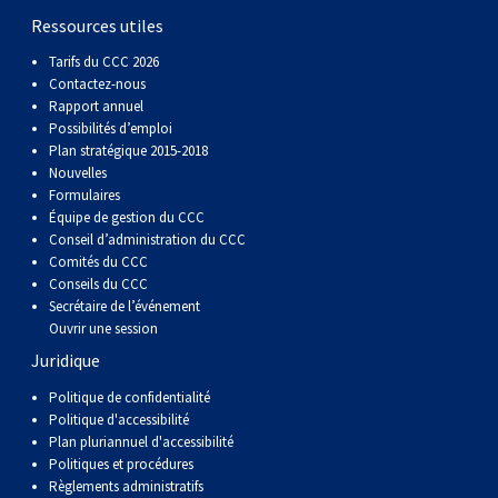
Berger anglais
Chien Ibizan
Terrier tibétain
Setter irlandais
Terrier de Norwich
Caniche (nain)
Grand bouvier suisse
Top Dogs
Ressources utiles
Tarifs du CCC 2026
Berger polonais de plaine
Lévrier irlandais
Xoloitzcuintli (moyen)
Épagneul cocker américain
Terrier du révérend Russell
Carlin
Chien du Groenland
Contactez-nous
Rapport annuel
Possibilités d’emploi
Berger portugais
Norrbottenspets
Xoloïtzcuintli (standard)
Épagneul d’eau américain
Terrier chasseur de rat
Petit chien russe
Hovawart
Plan stratégique 2015-2018
Nouvelles
Formulaires
Puli
Elkhound norvégien
Épagneul bleu de Picardie
Terrier Russell
Terrier à poil soyeux
Chien d’ours de Carélie
Équipe de gestion du CCC
Conseil d’administration du CCC
Schapendoes néerlandais
Lundehund norvégien
Épagneul breton
Schnauzer (nain)
Fox terrier miniature
Komondor
Comités du CCC
Conseils du CCC
Secrétaire de l’événement
Berger Shetland
Otterhound
Épagneul Clumber
Terrier écossais
Terrier de Manchester nain
Kuvasz
Ouvrir une session
Juridique
Chien d’eau espagnol
Petit basset griffon vendéen
Épagneul cocker anglais
Terrier Sealyham
Xoloitzcuintli (nain)
Leonberger
Politique de confidentialité
Politique d'accessibilité
Plan pluriannuel d'accessibilité
Vallhund suédois
Pharaoh Hound
Épagneul springer anglais
Terrier Skye
Terrier du Yorkshire
Mastiff
Politiques et procédures
Règlements administratifs