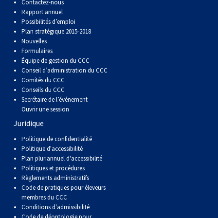
Contactez-nous
Corgi gallois (Cardigan)
Rhodesian ridgeback
Épagneul des champs
Terrier wheaten à poil doux
Mâtin napolitain
Rapport annuel
Possibilités d’emploi
Plan stratégique 2015-2018
Corgi gallois (Pembroke)
Lévrier persan
Épagneul français
Bull terrier du Staffordshire
Terre-Neuve
Nouvelles
Formulaires
Pumi
Shikoku
Épagneul d’eau irlandais
Terrier gallois
Chien d’eau portugais
Équipe de gestion du CCC
Conseil d’administration du CCC
Comités du CCC
Lapphund suédois
Whippet
Épagneul Sussex
Terrier blanc du West Highland
Rottweiler
Conseils du CCC
Secrétaire de l’événement
Ouvrir une session
Chien nu du Pérou (Perro Sin Pelo Del Peru)
Épagneul springer gallois
Samoyède
Juridique
Politique de confidentialité
Spinone italiano
Schnauzer (géant)
Politique d'accessibilité
Plan pluriannuel d'accessibilité
Politiques et procédures
Vizsla à poil lisse
Schnauzer (standard)
Règlements administratifs
Code de pratiques pour éleveurs
Vizsla à poil dur
Husky sibérien
membres du CCC
Conditions d'admissibilité
Code de déontologie pour