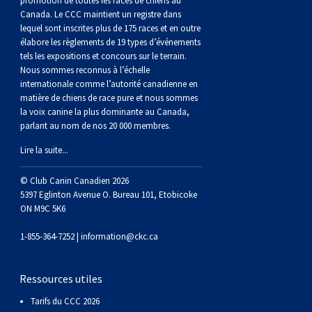
promotion de toutes les races de chiens au
Berger anglais
Chien Ibizan
Terrier tibétain
Setter irlandais
Terrier de Norwich
Caniche (nain)
Grand bouvier suisse
Top Dogs
Canada. Le CCC maintient un registre dans
lequel sont inscrites plus de 175 races et en outre
élabore les règlements de 19 types d’événements
Berger polonais de plaine
Lévrier irlandais
Xoloitzcuintli (moyen)
Épagneul cocker américain
Terrier du révérend Russell
Carlin
Chien du Groenland
tels les expositions et concours sur le terrain.
Nous sommes reconnus à l’échelle
internationale comme l’autorité canadienne en
Berger portugais
Norrbottenspets
Xoloïtzcuintli (standard)
Épagneul d’eau américain
Terrier chasseur de rat
Petit chien russe
Hovawart
matière de chiens de race pure et nous sommes
la voix canine la plus dominante au Canada,
Puli
Elkhound norvégien
Épagneul bleu de Picardie
Terrier Russell
Terrier à poil soyeux
Chien d’ours de Carélie
parlant au nom de nos 20 000 membres.
Lire la suite...
Schapendoes néerlandais
Lundehund norvégien
Épagneul breton
Schnauzer (nain)
Fox terrier miniature
Komondor
© Club Canin Canadien 2026
5397 Eglinton Avenue O. Bureau 101, Etobicoke
Berger Shetland
Otterhound
Épagneul Clumber
Terrier écossais
Terrier de Manchester nain
Kuvasz
ON M9C 5K6
1-855-364-7252 |
information@ckc.ca
Chien d’eau espagnol
Petit basset griffon vendéen
Épagneul cocker anglais
Terrier Sealyham
Xoloitzcuintli (nain)
Leonberger
Ressources utiles
Vallhund suédois
Pharaoh Hound
Épagneul springer anglais
Terrier Skye
Terrier du Yorkshire
Mastiff
Tarifs du CCC 2026