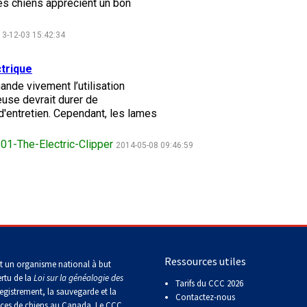
les chiens apprécient un bon
le
terrain
de
3-12-03 15:42:34
course
sur
leurre
ctrique
ande vivement l’utilisation
euse devrait durer de
Concours
'entretien. Cependant, les lames
d'obéissance
1-The-Electric-Clipper
2014-05-08 09:46:59
Épreuve
de
chasse
et
concours
sur
echerche
le
terrain
pour
Ressources utiles
t un organisme national à but
chiens
ertu de la
Loi sur la généalogie des
d'arrêt
Tarifs du CCC 2026
egistrement, la sauvegarde et la
Contactez-nous
aces de chiens au Canada. Le CCC