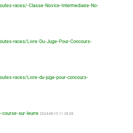
9 h à 17 h
outes-races/-Classe-Novice-Intermediaire-No-
Dodge
HNE
PetTech
Adhésion Plus – sans frais
Solutions
1-855-880-6237
toutes-races/Livre-Du-Juge-Pour-Concours-
Motel
6
Bureau des commandes
&
Studio
1-800-250-8040
6
orderdesk@ckc.ca
outes-races/Livre-du-juge-pour-concours-
Trupanion
FAQ
Quand puis-je m'attendre à recevoir une
e-course-sur-leurre
2024-08-15 11:28:58
version PDF de mon certificat?
Quand puis-je m'attendre à recevoir une