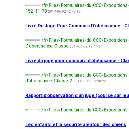
(standard)
veux
australien
français
Terrier
Terrier
chiens
/fr/Files/Formulaires-du-CCC/Expositions
devenir
(Pyrénées)
américain
Biewer
courants
évaluateur
152-11-78
Basset
2014-06-02 12:47:12
du
Toilettage
Hound
Bouvier
Bichon
Staffordshire
Berger
bernois
frisé
Livre Du Juge Pour Concours D’obéissance - C
australien
Braque
Épagneul
Chiens
Ressources
d'Auvergne
Cavalier
de
Chien égaré
pour
Beagle
Terrier
King
compagnie
les
Terrier
/fr/Files/Formulaires-du-CCC/Exposition
Terrier
australien
Charles
évaluateurs
Bouvier
noir
D’obeissance-Classe
de
2014-06-02 12:47:27
et
australien
Griffon
russe
Boston
Chien
les
courte
d’arrêt
Chiens
de
clubs
queue
à
Terrier
Chihuahua
de
Livre du juge pour concours d’obéissance - Cla
St-
poil
Bedlington
(à
sport
Hubert
Boxer
Bouledogue
dur
poil
anglais
long)
/fr/Files/Formulaires-du-CCC/Expositions
Organiser
Colley
un
d’obeissance-Classe-2
2014-06-02 13:30:25
barbu
Terrier
Terriers
Barzoï
Bullmastiff
test
Lagotto
Border
CGN
Shar-
romagnolo
Chihuahua
Rapport d’observation d’un juge (course sur le
pei
(à
Beauceron
Chiens
chinois
poil
Coonhound
Chien
Bull-
nains
court)
(noir
de
Pointer
terrier
/fr/Files/Formulaires-du-CCC/Expositions-
et
Canaan
Berger
feu)
Chow
belge
Chiens
Chow
Chien
Les enfants et la securite alentour des chiens
Braque
Bull-
de