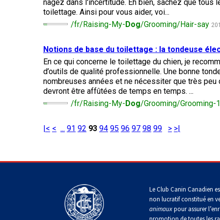
Entlebucher
nagez dans l'incertitude. Eh bien, sachez que tous 
Dachshund
(Baie
italien
sennenhund
toilettage. Ainsi pour vous aider, voi...
Fox-
(teckel
Chesapeake)
Briard
Lhasa
terrier
standard
/fr/Raising-My-
Dog
/Grooming/Hair-say
apso
201
(à
à
poil
Chin
Eurasier
poil
Retriever
dur)
Colley
long)
Notions de base du toilettage : la tondeuse éle
(à
(à
Lowchen
En ce qui concerne le toilettage du chien, je recomm
poil
poil
Bichon
Grand
frisé)
d’outils de qualité professionnelle. Une bonne tond
dur)
Terrier
maltais
danois
Dachshund
nombreuses années et ne nécessiter que très peu d
du
Caniche
(teckel
devront être affûtées de temps en temps. ...
Glen
(moyen)
standard
Retriever
of
/fr/Raising-My-
Dog
/Grooming/Grooming-10
Colley
à
Nain
Montagne
(à
Imaal
(à
poil
pinscher
des
poil
poil
court)
Grand
Pyrénées
plat)
|<
<
...
91
92
93
94
95
96
97
98
99
>
>|
lisse)
caniche
Terrier
Épagneul
irlandais
Dachshund
papillon
Grand
Retriever
Chien
(teckel
Schipperke
bouvier
(doré)
Accueil
>
Templates
>
pages spéciales
>
Résultats de r
finnois
standard
suisse
de
à
Terrier
Laponie
Pékinois
poil
Kerry
Le Club Canin Canadien es
dur)
Shiba
Retriever
bleu
non lucratif constitué en v
inu
Chien
(Labrador)
animaux
pour assurer l’enr
du
Berger
Poméranien
promotion de toutes les r
Groenland