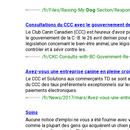
chinois
Chien
allemand
terrier
travail
à
Dachshund
esquimau
(à
miniature
/fr/Files/Raising-My-
Dog
-Section/Respon
crête
Berger
(teckel
canadien
Dalmatien
poil
picard
nain
long)
à
Consultations du CCC avec le gouvernement de l
poil
Terrier
Coton
Cane
long)
Bouledogue
Cairn
Le Club Canin Canadien (CCC) est heureux d’avoir pa
de
Berger
Corso
français
Braque
Tuléar
le gouvernement de la C.-B. le 26 avril dernier pour 
des
allemand
législation concernant le bien-être animal, une légi
Pyrénées
(à
Dachshund
Terrier
contrôler et à sévir contre les...
poil
Chien
(teckel
Pinscher
tchèque
court)
Épagneul
/fr/CKC-Consults-with-BC-Government-
loup
nain
allemand
toy
Berger
Tchécoslovaque
à
anglais
de
poil
Avez-vous une entreprise canine en pleine cro
Bergame
Terrier
court)
Braque
Akita
Dandie
allemand
Le CCC et Solutions aux commerçants TD se sont a
Doberman
japonais
Dinmont
(à
Griffon
du CCC des taux préférentiels exceptionnels sur le
pinscher
poil
(bruxellois)
Border
paiements électroniques.
Dachshund
dur)
Colley
(teckel
/fr/News/2017/mars/Avez-vous-une-entrep
Spitz
Fox-
nain
Dogue
japonais
terrier
à
Bichon
de
(à
poil
Pudelpointer
havanais
Soins
Bouvier
Bordeaux
poil
dur)
des
lisse)
Aucune notice d'emploi ne vous a été fournie avec vo
Flandres
Keeshond
comme la plupart des gens qui acquièrent un chien 
Retriever
Lévrier