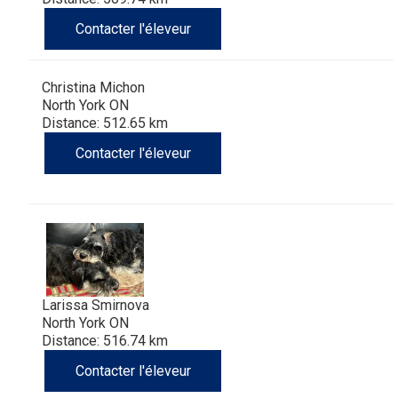
(Perro
poil
à
Braque
Bernard
Dogue
Contacter l'éleveur
Sin
lisse
poil
de
du
Laika
Christina Michon
Pelo
dur
Weimar
Tibet
de
North York ON
Distance: 512.65 km
Del
lakoutie
Contacter l'éleveur
Peru)
Larissa Smirnova
North York ON
Distance: 516.74 km
Contacter l'éleveur