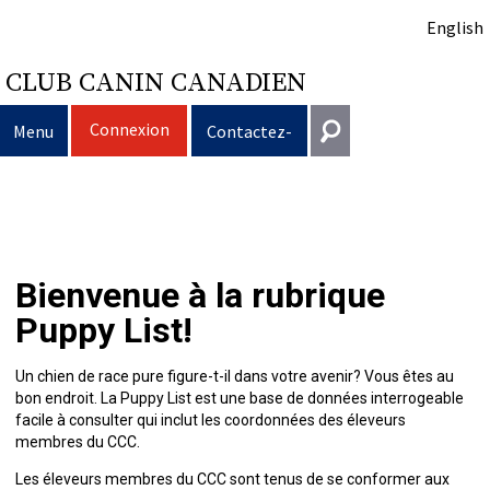
English
CLUB CANIN CANADIEN
Connexion
Menu
Contactez-
nous
Sélection
Entrer en contact
d’un
Éducation
Puppy
Général
Bienvenue à la rubrique
information@ckc.ca
Connexion
chien
du
Clubs
List
Décision
Propriété
Puppy List!
416-675-5511
J'ai oublié mon nom d'utilisateur
J'ai oublié mon mot de passe
chien
Élevage
d’acheter
Le
responsable
Programme
Éducation
Création
Sans frais 1-855-364-7252
Un chien de race pure figure-t-il dans votre avenir? Vous êtes au
bon endroit. La Puppy List est une base de données interrogeable
5397 Eglinton Avenue W.
facile à consulter qui inclut les coordonnées des éleveurs
Événements
un
choix
Tous
Trouver
Bon
Je
Assurance
d'un
Ressources
Standards
Bureau 101
membres du CCC.
Etobicoke (Ontario)
Les éleveurs membres du CCC sont tenus de se conformer aux
M9C 5K6