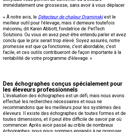
Corgi gallois (Cardigan)
Rhodesian ridgeback
Épagneul des champs
Terrier wheaten à poil doux
Mâtin napolitain
immédiatement une grossesse, sans avoir à vous déplacer.
« À notre avis, le
Détecteur de chaleur Draminski
est le
Corgi gallois (Pembroke)
Lévrier persan
Épagneul français
Bull terrier du Staffordshire
Terre-Neuve
meilleur outil pour l’élevage, mais il demeure toutefois
méconnu, dit Karen Abbott, fondatrice de PetTech
Solutions. Ou vous en avez peut-être entendu parler et avez
Pumi
Shikoku
Épagneul d’eau irlandais
Terrier gallois
Chien d’eau portugais
conclu que le prix serait trop élevé. Soyez assurés, notre
promesse est que ça fonctionne, c’est abordable, c’est
facile, et ces outils contribueront de façon importante à la
Lapphund suédois
Whippet
Épagneul Sussex
Terrier blanc du West Highland
Rottweiler
rentabilité de votre programme d’élevage. »
Chien nu du Pérou (Perro Sin Pelo Del Peru)
Épagneul springer gallois
Samoyède
Des échographes conçus spécialement pour
Spinone italiano
Schnauzer (géant)
les éleveurs professionnels
L'évaluation des échographes est un défi, mais nous avons
effectué les recherches nécessaires et nous ne
Vizsla à poil lisse
Schnauzer (standard)
recommandons que les meilleurs pour les systèmes des
éleveurs. Il existe des échographes de toutes formes et de
toutes dimensions, et il peut être difficile de savoir par où
Vizsla à poil dur
Husky sibérien
commencer. Après avoir passé au crible de nombreux
échographes, nous nous sommes engagés à ne proposer