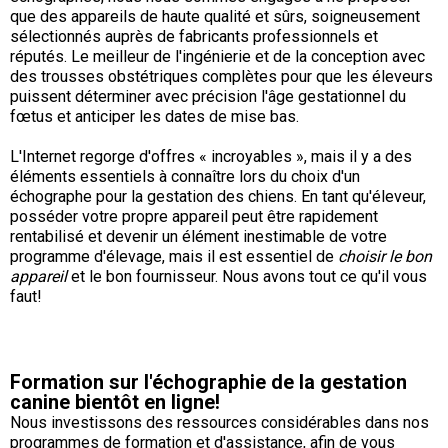
Braque de Weimar
Saint Bernard
que des appareils de haute qualité et sûrs, soigneusement
sélectionnés auprès de fabricants professionnels et
réputés. Le meilleur de l'ingénierie et de la conception avec
Dogue du Tibet
des trousses obstétriques complètes pour que les éleveurs
puissent déterminer avec précision l'âge gestationnel du
fœtus et anticiper les dates de mise bas.
Laika de lakoutie
L'Internet regorge d'offres « incroyables », mais il y a des
éléments essentiels à connaître lors du choix d'un
échographe pour la gestation des chiens. En tant qu'éleveur,
posséder votre propre appareil peut être rapidement
rentabilisé et devenir un élément inestimable de votre
programme d'élevage, mais il est essentiel de
choisir le bon
appareil
et le bon fournisseur. Nous avons tout ce qu'il vous
faut!
Formation sur l'échographie de la gestation
canine bientôt en ligne!
Nous investissons des ressources considérables dans nos
programmes de formation et d'assistance, afin de vous