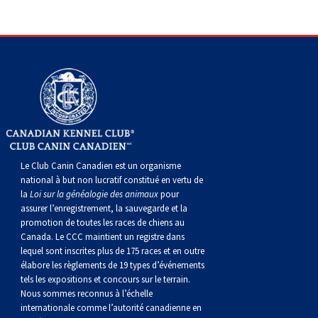
Corgi gallois (Cardigan)
Rhodesian ridgeback
Épagneul des champs
Terrier wheaten à poil doux
Mâtin napolitain
Corgi gallois (Pembroke)
Lévrier persan
Épagneul français
Bull terrier du Staffordshire
Terre-Neuve
Pumi
Shikoku
Épagneul d’eau irlandais
Terrier gallois
Chien d’eau portugais
Lapphund suédois
Whippet
Épagneul Sussex
Terrier blanc du West Highland
Rottweiler
Le Club Canin Canadien est un organisme
Chien nu du Pérou (Perro Sin Pelo Del Peru)
Épagneul springer gallois
Samoyède
national à but non lucratif constitué en vertu de
la
Loi sur la généalogie des animaux
pour
Spinone italiano
Schnauzer (géant)
assurer l’enregistrement, la sauvegarde et la
promotion de toutes les races de chiens au
Canada. Le CCC maintient un registre dans
Vizsla à poil lisse
Schnauzer (standard)
lequel sont inscrites plus de 175 races et en outre
élabore les règlements de 19 types d’événements
tels les expositions et concours sur le terrain.
Vizsla à poil dur
Husky sibérien
Nous sommes reconnus à l’échelle
internationale comme l’autorité canadienne en