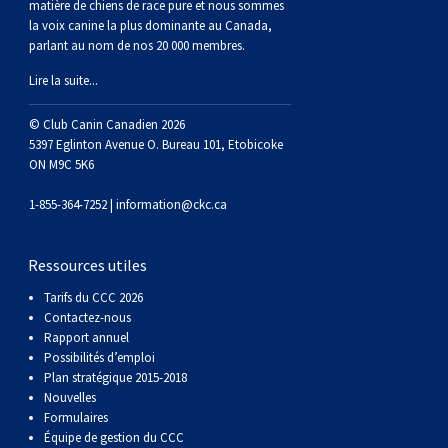
matière de chiens de race pure et nous sommes
Braque de Weimar
Saint Bernard
la voix canine la plus dominante au Canada,
parlant au nom de nos 20 000 membres.
Dogue du Tibet
Lire la suite...
Laika de lakoutie
© Club Canin Canadien 2026
5397 Eglinton Avenue O. Bureau 101, Etobicoke
ON M9C 5K6
1-855-364-7252 |
information@ckc.ca
Ressources utiles
Tarifs du CCC 2026
Contactez-nous
Rapport annuel
Possibilités d’emploi
Plan stratégique 2015-2018
Nouvelles
Formulaires
Équipe de gestion du CCC