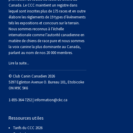
Braque de Weimar
Saint Bernard
Canada. Le CCC maintient un registre dans
lequel sont inscrites plus de 175 races et en outre
élabore les règlements de 19 types d’événements
Dogue du Tibet
tels les expositions et concours sur le terrain.
Nous sommes reconnus à l’échelle
internationale comme l’autorité canadienne en
Laika de lakoutie
matière de chiens de race pure et nous sommes
la voix canine la plus dominante au Canada,
parlant au nom de nos 20 000 membres.
Lire la suite...
© Club Canin Canadien 2026
5397 Eglinton Avenue O. Bureau 101, Etobicoke
ON M9C 5K6
1-855-364-7252 |
information@ckc.ca
Ressources utiles
Tarifs du CCC 2026