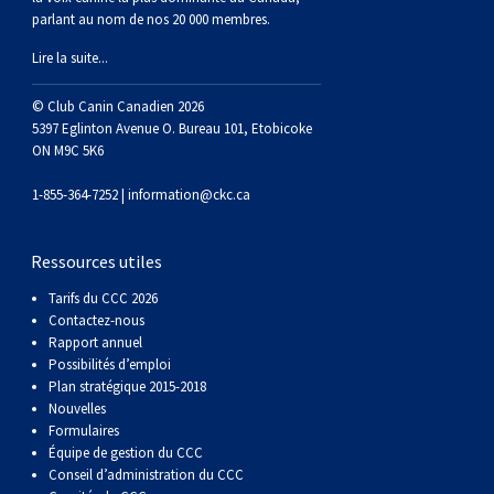
Braque de Weimar
Saint Bernard
parlant au nom de nos 20 000 membres.
Lire la suite...
Dogue du Tibet
© Club Canin Canadien 2026
5397 Eglinton Avenue O. Bureau 101, Etobicoke
Laika de lakoutie
ON M9C 5K6
1-855-364-7252 |
information@ckc.ca
Ressources utiles
Tarifs du CCC 2026
Contactez-nous
Rapport annuel
Possibilités d’emploi
Plan stratégique 2015-2018
Nouvelles
Formulaires
Équipe de gestion du CCC
Conseil d’administration du CCC