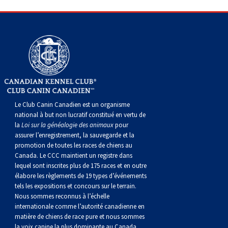
Corgi gallois (Cardigan)
Rhodesian ridgeback
Épagneul des champs
Terrier wheaten à poil doux
Mâtin napolitain
Corgi gallois (Pembroke)
Lévrier persan
Épagneul français
Bull terrier du Staffordshire
Terre-Neuve
Pumi
Shikoku
Épagneul d’eau irlandais
Terrier gallois
Chien d’eau portugais
Lapphund suédois
Whippet
Épagneul Sussex
Terrier blanc du West Highland
Rottweiler
Le Club Canin Canadien est un organisme
national à but non lucratif constitué en vertu de
Chien nu du Pérou (Perro Sin Pelo Del Peru)
Épagneul springer gallois
Samoyède
la
Loi sur la généalogie des animaux
pour
assurer l’enregistrement, la sauvegarde et la
promotion de toutes les races de chiens au
Spinone italiano
Schnauzer (géant)
Canada. Le CCC maintient un registre dans
lequel sont inscrites plus de 175 races et en outre
élabore les règlements de 19 types d’événements
Vizsla à poil lisse
Schnauzer (standard)
tels les expositions et concours sur le terrain.
Nous sommes reconnus à l’échelle
Vizsla à poil dur
Husky sibérien
internationale comme l’autorité canadienne en
matière de chiens de race pure et nous sommes
la voix canine la plus dominante au Canada,