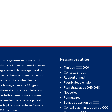
Concours
de
rallye
obéissance
Concours
sur
le
terrain
rriers
>
Terrier Lakeland
pour
retrievers
Ressources utiles
t un organisme national à but
ertu de la
Loi sur la généalogie des
Tarifs du CCC 2026
Concours
egistrement, la sauvegarde et la
Contactez-nous
sur
aces de chiens au Canada. Le CCC
Rapport annuel
le
lequel sont inscrites plus de
Possibilités d’emploi
terrain
re les règlements de 19 types
pour
Plan stratégique 2015-2018
itions et concours sur le terrain.
épagneuls
Nouvelles
de
’échelle internationale comme
Formulaires
chasse
atière de chiens de race pure et
Équipe de gestion du CCC
ne la plus dominante au Canada,
Conseil d’administration du CCC
 000 membres.