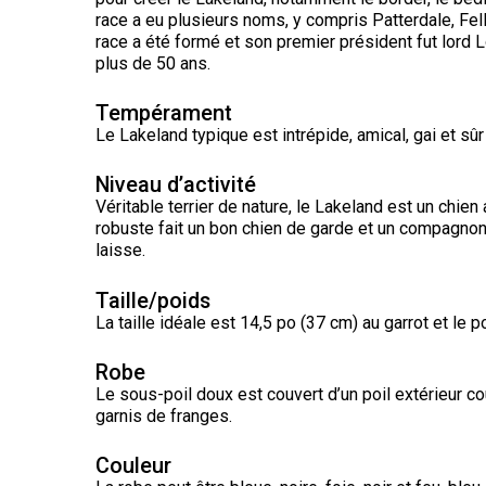
chinois
Chien
allemand
terrier
travail
à
race a eu plusieurs noms, y compris Patterdale, Fe
Dachshund
esquimau
(à
miniature
crête
race a été formé et son premier président fut lord 
Berger
(teckel
canadien
Dalmatien
poil
picard
nain
plus de 50 ans.
long)
à
poil
Terrier
Coton
Cane
Tempérament
long)
Bouledogue
Cairn
de
Berger
Corso
français
Braque
Le Lakeland typique est intrépide, amical, gai et sûr 
Tuléar
des
allemand
Pyrénées
(à
Niveau d’activité
Dachshund
Terrier
poil
Chien
(teckel
Pinscher
tchèque
Véritable terrier de nature, le Lakeland est un chien 
court)
Épagneul
loup
nain
allemand
toy
robuste fait un bon chien de garde et un compagnon
Berger
Tchécoslovaque
à
anglais
de
laisse.
poil
Bergame
Terrier
court)
Braque
Akita
Dandie
allemand
Taille/poids
Doberman
japonais
Dinmont
(à
Griffon
pinscher
La taille idéale est 14,5 po (37 cm) au garrot et le 
poil
(bruxellois)
Border
Dachshund
dur)
Colley
(teckel
Robe
Spitz
Fox-
nain
Dogue
japonais
terrier
Le sous-poil doux est couvert d’un poil extérieur c
à
Bichon
de
(à
garnis de franges.
poil
Pudelpointer
havanais
Bouvier
Bordeaux
poil
dur)
des
lisse)
Flandres
Keeshond
Couleur
Retriever
Lévrier