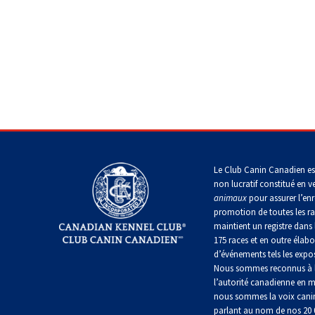
allemand
Lévrier
Terrier
écossais
Shih
Retriever
Lakeland
tzu
Nova
Caniche
Hovawart
Scotia
Berger
(nain)
duck
islandais
Drever
Terrier
tolling
Épagneul
de
tibétain
Chien
Manchester
Carlin
d’ours
Lancashire
Spitz
de
Setter
heeler
finlandais
Carélie
anglais
Terrier
Terrier
Petit
Accueil
>
Sélection d’un chien
>
Le choix d’une race
>
Te
tibétain
de
chien
Norfolk
Berger
russe
Foxhound
Komondor
Setter
américain
Le Club Canin Canadien es
américain
Gordon
miniature
non lucratif constitué en v
Xoloitzcuintli
(moyen)
Terrier
animaux
pour assurer l’enr
Terrier
Kuvasz
de
promotion de toutes les r
à
Foxhound
Setter
Norwich
Mudi
poil
anglais
maintient un registre dans 
irlandais
soyeux
Xoloïtzcuintli
175 races et en outre élabo
rouge
(standard)
Leonberger
d’événements tels les expos
et
Terrier
Buhund
Nous sommes reconnus à l
Grand
blanc
du
(buhund)
Fox
basset
l’autorité canadienne en m
révérend
norvégien
terrier
griffon
Mastiff
nous sommes la voix cani
Russell
miniature
vendéen
parlant au nom de nos 20
Setter