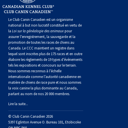
Corgi gallois (Cardigan)
Rhodesian ridgeback
Épagneul des champs
Terrier wheaten à poil doux
Mâtin napolitain
Corgi gallois (Pembroke)
Lévrier persan
Épagneul français
Bull terrier du Staffordshire
Terre-Neuve
Le Club Canin Canadien est un organisme
national à but non lucratif constitué en vertu de
la
Loi sur la généalogie des animaux
pour
Pumi
Shikoku
Épagneul d’eau irlandais
Terrier gallois
Chien d’eau portugais
assurer l’enregistrement, la sauvegarde et la
promotion de toutes les races de chiens au
Canada. Le CCC maintient un registre dans
Lapphund suédois
Whippet
Épagneul Sussex
Terrier blanc du West Highland
Rottweiler
lequel sont inscrites plus de 175 races et en outre
élabore les règlements de 19 types d’événements
tels les expositions et concours sur le terrain.
Chien nu du Pérou (Perro Sin Pelo Del Peru)
Épagneul springer gallois
Samoyède
Nous sommes reconnus à l’échelle
internationale comme l’autorité canadienne en
matière de chiens de race pure et nous sommes
Spinone italiano
Schnauzer (géant)
la voix canine la plus dominante au Canada,
parlant au nom de nos 20 000 membres.
Vizsla à poil lisse
Schnauzer (standard)
Lire la suite...
Vizsla à poil dur
Husky sibérien
© Club Canin Canadien 2026
5397 Eglinton Avenue O. Bureau 101, Etobicoke
ON M9C 5K6