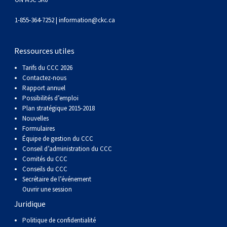
Braque de Weimar
Saint Bernard
1-855-364-7252 |
information@ckc.ca
Dogue du Tibet
Ressources utiles
Laika de lakoutie
Tarifs du CCC 2026
Contactez-nous
Rapport annuel
Possibilités d’emploi
Plan stratégique 2015-2018
Nouvelles
Formulaires
Équipe de gestion du CCC
Conseil d’administration du CCC
Comités du CCC
Conseils du CCC
Secrétaire de l’événement
Ouvrir une session
Juridique
Politique de confidentialité