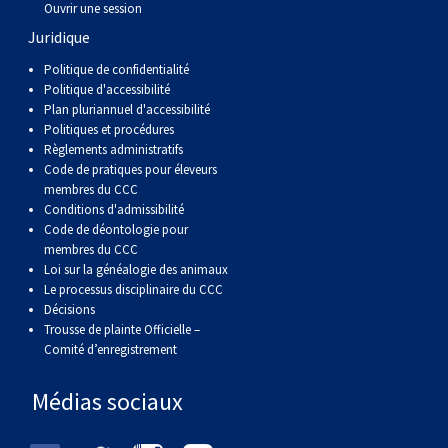
Ouvrir une session
Berger anglais
Chien Ibizan
Terrier tibétain
Setter irlandais
Terrier de Norwich
Caniche (nain)
Grand bouvier suisse
Top Dogs
Juridique
Berger polonais de plaine
Lévrier irlandais
Xoloitzcuintli (moyen)
Épagneul cocker américain
Terrier du révérend Russell
Carlin
Chien du Groenland
Politique de confidentialité
Politique d'accessibilité
Plan pluriannuel d'accessibilité
Berger portugais
Norrbottenspets
Xoloïtzcuintli (standard)
Épagneul d’eau américain
Terrier chasseur de rat
Petit chien russe
Hovawart
Politiques et procédures
Règlements administratifs
Code de pratiques pour éleveurs
Puli
Elkhound norvégien
Épagneul bleu de Picardie
Terrier Russell
Terrier à poil soyeux
Chien d’ours de Carélie
membres du CCC
Conditions d'admissibilité
Code de déontologie pour
Schapendoes néerlandais
Lundehund norvégien
Épagneul breton
Schnauzer (nain)
Fox terrier miniature
Komondor
membres du CCC
Loi sur la généalogie des animaux
Le processus disciplinaire du CCC
Berger Shetland
Otterhound
Épagneul Clumber
Terrier écossais
Terrier de Manchester nain
Kuvasz
Décisions
Trousse de plainte Officielle –
Chien d’eau espagnol
Petit basset griffon vendéen
Épagneul cocker anglais
Terrier Sealyham
Xoloitzcuintli (nain)
Leonberger
Comité d’enregistrement
Médias sociaux
Vallhund suédois
Pharaoh Hound
Épagneul springer anglais
Terrier Skye
Terrier du Yorkshire
Mastiff