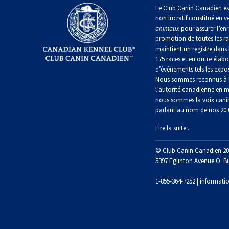
irlandais
Le Club Canin Canadien es
Berger
Mâtin
non lucratif constitué en v
Terrier
anglais
Terrier
Lévrier
napolitain
animaux
pour assurer l’enr
chasseur
de
anglais
Épagneul
de
promotion de toutes les r
Manchester
cocker
rat
maintient un registre dans 
nain
Berger
américain
Terre-
175 races et en outre élabo
polonais
Harrier
Neuve
d’événements tels les expos
de
Terrier
Nous sommes reconnus à l
plaine
Xoloitzcuintli
Épagneul
Russell
l’autorité canadienne en m
(nain)
Chien
d’eau
Chien
nous sommes la voix cani
Ibizan
américain
d’eau
parlant au nom de nos 20
Berger
portugais
Schnauzer
portugais
Terrier
(nain)
Lire la suite...
du
Lévrier
Épagneul
Yorkshire
irlandais
bleu
Rottweiler
© Club Canin Canadien 20
Puli
de
Terrier
5397 Eglinton Avenue O. B
Picardie
écossais
Norrbottenspets
Samoyède
1-855-364-7252 |
informati
Schapendoes
néerlandais
Épagneul
Terrier
breton
Elkhound
Sealyham
Schnauzer
norvégien
(géant)
Berger