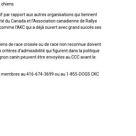
9 h à 17 h
 chiens.
Dodge
HNE
par rapport aux autres organisations qui tiennent
ilité du Canada et l’Association canadienne de Rallye
PetTech
 comme l’AKC qui a déjà ouvert avec grand succès ses
Adhésion Plus – sans frais
Solutions
1-855-880-6237
chiens de race croisée ou de race non reconnue doivent
Motel
 critères d’admissibilité qui figurent dans la politique
6
non canin peuvent être envoyées au CCC avant le
Bureau des commandes
&
Studio
1-800-250-8040
6
aux membres au 416-674-3699 ou au 1-855-DOGS CKC
orderdesk@ckc.ca
Trupanion
FAQ
Quand puis-je m'attendre à recevoir une
version PDF de mon certificat?
Quand puis-je m'attendre à recevoir une