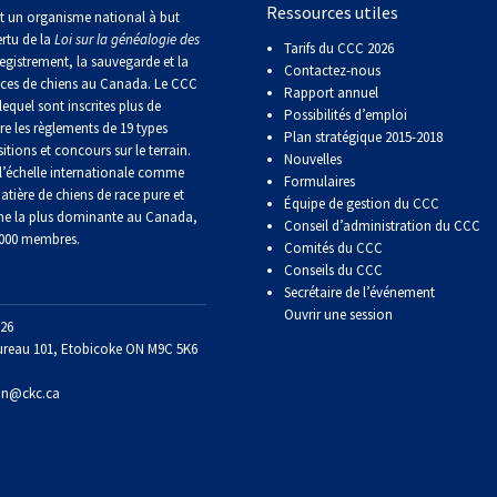
Ressources utiles
Sprinter
t un organisme national à but
ertu de la
Loi sur la généalogie des
Tarifs du CCC 2026
egistrement, la sauvegarde et la
Contactez-nous
Travail
aces de chiens au Canada. Le CCC
Rapport annuel
de
lequel sont inscrites plus de
Possibilités d’emploi
flair
re les règlements de 19 types
Plan stratégique 2015-2018
itions et concours sur le terrain.
Nouvelles
’échelle internationale comme
Formulaires
Épreuve
atière de chiens de race pure et
Équipe de gestion du CCC
de
ne la plus dominante au Canada,
Conseil d’administration du CCC
pistage
 000 membres.
Comités du CCC
Conseils du CCC
Secrétaire de l’événement
Certificat
de
Ouvrir une session
26
travail
ureau 101, Etobicoke ON M9C 5K6
on@ckc.ca
Événements
non-
CCC