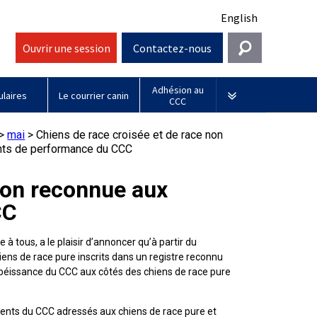
English
Ouvrir une session
Contactez-nous
Adhésion au
Entrer en contact
laires
Le courrier canin
CCC
Général
Sociétés affiliées
>
mai
>
Chiens de race croisée et de race non
ts de performance du CCC
information@ckc.ca
Connexion
Royal
416-675-5511
Adhésion au CCC
J'ai oublié mon nom d'utilisateur
Canin
non reconnue aux
J'ai oublié mon mot de passe
CC
Sans frais 1-855-364-7252
Jeunes manieurs
BFL
5397 Eglinton Avenue W.
Canada
à tous, a le plaisir d’annoncer qu’à partir du
Bureau 101
hiens de race pure inscrits dans un registre reconnu
Etobicoke (Ontario)
e obéissance du CCC aux côtés des chiens de race pure
M9C 5K6
Days
Inn
lundi à vendredi
s du CCC adressés aux chiens de race pure et