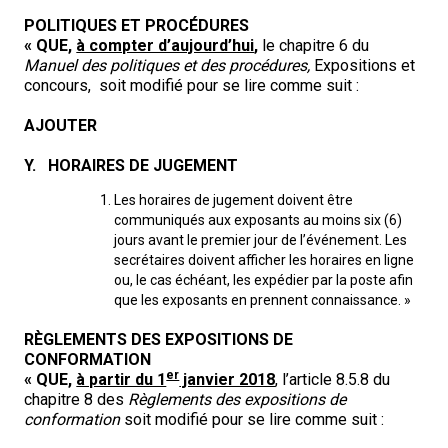
Berger anglais
Chien Ibizan
Terrier tibétain
Setter irlandais
Terrier de Norwich
Caniche (nain)
Grand bouvier suisse
Top Dogs
POLITIQUES ET PROCÉDURES
« QUE,
à compter d’aujourd’hui
,
le chapitre 6 du
Manuel des politiques et des procédures,
Expositions et
Berger polonais de plaine
Lévrier irlandais
Xoloitzcuintli (moyen)
Épagneul cocker américain
Terrier du révérend Russell
Carlin
Chien du Groenland
concours, soit modifié pour se lire comme suit :
Berger portugais
Norrbottenspets
Xoloïtzcuintli (standard)
Épagneul d’eau américain
Terrier chasseur de rat
Petit chien russe
Hovawart
AJOUTER
Y. HORAIRES DE JUGEMENT
Puli
Elkhound norvégien
Épagneul bleu de Picardie
Terrier Russell
Terrier à poil soyeux
Chien d’ours de Carélie
Les horaires de jugement doivent être
communiqués aux exposants au moins six (6)
Schapendoes néerlandais
Lundehund norvégien
Épagneul breton
Schnauzer (nain)
Fox terrier miniature
Komondor
jours avant le premier jour de l’événement. Les
secrétaires doivent afficher les horaires en ligne
ou, le cas échéant, les expédier par la poste afin
Berger Shetland
Otterhound
Épagneul Clumber
Terrier écossais
Terrier de Manchester nain
Kuvasz
que les exposants en prennent connaissance. »
RÈGLEMENTS DES EXPOSITIONS DE
Chien d’eau espagnol
Petit basset griffon vendéen
Épagneul cocker anglais
Terrier Sealyham
Xoloitzcuintli (nain)
Leonberger
CONFORMATION
er
« QUE,
à partir du 1
janvier 2018
, l’article 8.5.8 du
chapitre 8 des
Règlements des expositions de
Vallhund suédois
Pharaoh Hound
Épagneul springer anglais
Terrier Skye
Terrier du Yorkshire
Mastiff
conformation
soit modifié pour se lire comme suit :