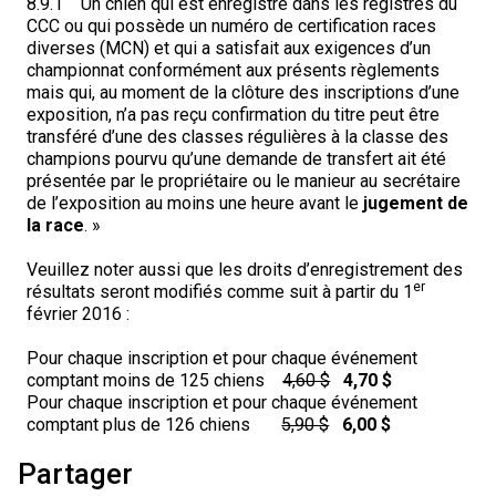
8.9.1 Un chien qui est enregistré dans les registres du
Braque de Weimar
Saint Bernard
CCC ou qui possède un numéro de certification races
diverses (MCN) et qui a satisfait aux exigences d’un
championnat conformément aux présents règlements
Dogue du Tibet
mais qui, au moment de la clôture des inscriptions d’une
exposition, n’a pas reçu confirmation du titre peut être
transféré d’une des classes régulières à la classe des
Laika de lakoutie
champions pourvu qu’une demande de transfert ait été
présentée par le propriétaire ou le manieur au secrétaire
de l’exposition au moins une heure avant le
jugement de
la race
. »
Veuillez noter aussi que les droits d’enregistrement des
er
résultats seront modifiés comme suit à partir du 1
février 2016 :
Pour chaque inscription et pour chaque événement
comptant moins de 125 chiens
4,60 $
4,70 $
Pour chaque inscription et pour chaque événement
comptant plus de 126 chiens
5,90 $
6,00 $
Partager