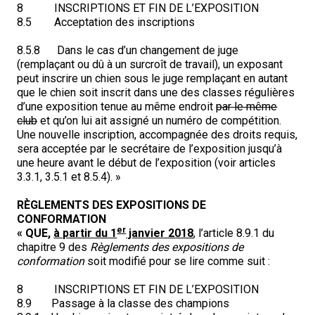
8 INSCRIPTIONS ET FIN DE L’EXPOSITION
Corgi gallois (Cardigan)
Rhodesian ridgeback
Épagneul des champs
Terrier wheaten à poil doux
Mâtin napolitain
8.5 Acceptation des inscriptions
Corgi gallois (Pembroke)
Lévrier persan
Épagneul français
Bull terrier du Staffordshire
Terre-Neuve
8.5.8 Dans le cas d’un changement de juge
(remplaçant ou dû à un surcroît de travail), un exposant
peut inscrire un chien sous le juge remplaçant en autant
Pumi
Shikoku
Épagneul d’eau irlandais
Terrier gallois
Chien d’eau portugais
que le chien soit inscrit dans une des classes régulières
d’une exposition tenue au même endroit
par le même
club
et qu’on lui ait assigné un numéro de compétition.
Lapphund suédois
Whippet
Épagneul Sussex
Terrier blanc du West Highland
Rottweiler
Une nouvelle inscription, accompagnée des droits requis,
sera acceptée par le secrétaire de l’exposition jusqu’à
une heure avant le début de l’exposition (voir articles
Chien nu du Pérou (Perro Sin Pelo Del Peru)
Épagneul springer gallois
Samoyède
3.3.1, 3.5.1 et 8.5.4). »
RÈGLEMENTS DES EXPOSITIONS DE
Spinone italiano
Schnauzer (géant)
CONFORMATION
er
« QUE,
à partir du 1
janvier 2018
, l’article 8.9.1 du
Vizsla à poil lisse
Schnauzer (standard)
chapitre 9 des
Règlements des expositions de
conformation
soit modifié pour se lire comme suit :
Vizsla à poil dur
Husky sibérien
8 INSCRIPTIONS ET FIN DE L’EXPOSITION
8.9 Passage à la classe des champions