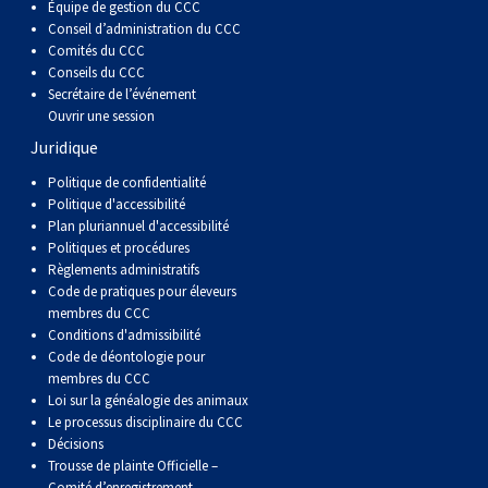
Équipe de gestion du CCC
Berger anglais
Chien Ibizan
Terrier tibétain
Setter irlandais
Terrier de Norwich
Caniche (nain)
Grand bouvier suisse
Top Dogs
Conseil d’administration du CCC
Comités du CCC
Conseils du CCC
Berger polonais de plaine
Lévrier irlandais
Xoloitzcuintli (moyen)
Épagneul cocker américain
Terrier du révérend Russell
Carlin
Chien du Groenland
Secrétaire de l’événement
Ouvrir une session
Berger portugais
Norrbottenspets
Xoloïtzcuintli (standard)
Épagneul d’eau américain
Terrier chasseur de rat
Petit chien russe
Hovawart
Juridique
Politique de confidentialité
Puli
Elkhound norvégien
Épagneul bleu de Picardie
Terrier Russell
Terrier à poil soyeux
Chien d’ours de Carélie
Politique d'accessibilité
Plan pluriannuel d'accessibilité
Politiques et procédures
Schapendoes néerlandais
Lundehund norvégien
Épagneul breton
Schnauzer (nain)
Fox terrier miniature
Komondor
Règlements administratifs
Code de pratiques pour éleveurs
membres du CCC
Berger Shetland
Otterhound
Épagneul Clumber
Terrier écossais
Terrier de Manchester nain
Kuvasz
Conditions d'admissibilité
Code de déontologie pour
membres du CCC
Chien d’eau espagnol
Petit basset griffon vendéen
Épagneul cocker anglais
Terrier Sealyham
Xoloitzcuintli (nain)
Leonberger
Loi sur la généalogie des animaux
Le processus disciplinaire du CCC
Vallhund suédois
Pharaoh Hound
Épagneul springer anglais
Terrier Skye
Terrier du Yorkshire
Mastiff
Décisions
Trousse de plainte Officielle –
Comité d’enregistrement