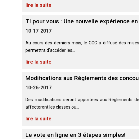
chinois
Chien
allemand
terrier
travail
lire la suite
à
Dachshund
esquimau
(à
miniature
crête
Berger
(teckel
canadien
Dalmatien
poil
picard
nain
long)
TI pour vous : Une nouvelle expérience en
à
poil
Terrier
Coton
10-17-2017
Cane
long)
Bouledogue
Cairn
de
Berger
Corso
français
Braque
Tuléar
des
Au cours des derniers mois, le CCC a diffusé des mise
allemand
Pyrénées
(à
permettra d’accéder les...
Dachshund
Terrier
poil
Chien
(teckel
Pinscher
tchèque
court)
Épagneul
loup
lire la suite
nain
allemand
toy
Berger
Tchécoslovaque
à
anglais
de
poil
Bergame
Terrier
Modifications aux Règlements des concou
court)
Braque
Akita
Dandie
allemand
Doberman
japonais
Dinmont
10-26-2017
(à
Griffon
pinscher
poil
(bruxellois)
Border
Dachshund
dur)
Des modifications seront apportées aux Règlements de
Colley
(teckel
Spitz
Fox-
affecteront les classes ou...
nain
Dogue
japonais
terrier
à
Bichon
de
(à
lire la suite
poil
Pudelpointer
havanais
Bouvier
Bordeaux
poil
dur)
des
lisse)
Flandres
Keeshond
Le vote en ligne en 3 étapes simples!
Retriever
Lévrier