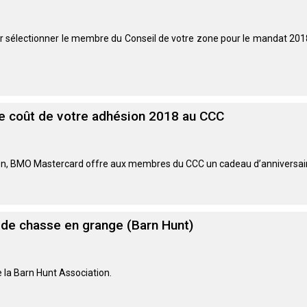
le
terrain
de
ur sélectionner le membre du Conseil de votre zone pour le mandat 201
course
sur
leurre
Concours
 coût de votre adhésion 2018 au CCC
d'obéissance
Épreuve
en, BMO Mastercard offre aux membres du CCC un cadeau d’anniversaire
de
chasse
et
concours
sur
 de chasse en grange (Barn Hunt)
le
terrain
pour
chiens
de la Barn Hunt Association.
d'arrêt