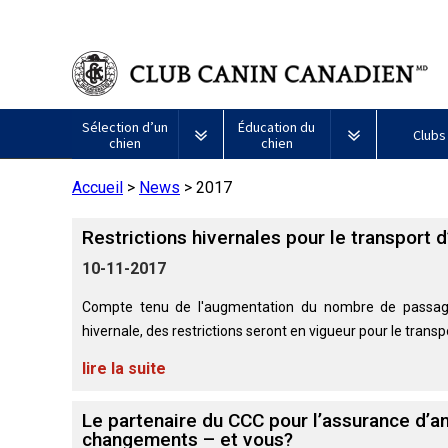
Sélection d’un
Éducation du
Clubs
chien
chien
Accueil
>
News
>
2017
Puppy List
Propriété responsable
Création d
Restrictions hivernales pour le transport
Tous
Programme
Décision d’acheter un chien
Éducation
Ressources
les
Bon
10-11-2017
chiens
voisin
Appenzeller
Lévrier
Chien
Barbet
Terrier
Affenpinscher
Akita
Je
canin
sennenhund
afghan
esquimau
airedale
veux
du
Compte tenu de l'augmentation du nombre de passager
Le choix d’une race
Assurance vétérinaire
Informatio
américain
faire
CCC
hivernale, des restrictions seront en vigueur pour le transp
Chiens
(miniature)
tester
Braque
Chien
Malamute
de
mon
Bouvier
Azawakh
français
Terrier
esquimau
d’Alaska
lire la suite
berger
chien
Trouver un éleveur
Nutrition
Quoi de ne
australien
(Gascogne)
Nu
américain
responsable
Chien
Américain
(nain)
esquimau
Le partenaire du CCC pour l’assurance d’a
Basenji
Berger
Lévriers
américain
Je
Santé
FAQ
changements – et vous?
Kelpie
Braque
d’Anatolie
et