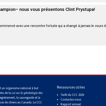
Concours
Champion– nous vous présentons Clint Prystupa!
de
rallye
obéissance
commencé avec une rencontre fortuite qui a changé à jamais le cours de
Concours
sur
le
terrain
pour
retrievers
Concours
sur
le
terrain
pour
épagneuls
Ressources utiles
t un organisme national à but
de
ertu de la
Loi sur la généalogie des
chasse
Tarifs du CCC 2026
egistrement, la sauvegarde et la
Contactez-nous
aces de chiens au Canada. Le CCC
Rapport annuel