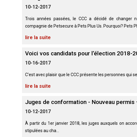
(standard)
veux
australien
français
Terrier
Terrier
chiens
devenir
10-12-2017
(Pyrénées)
américain
Biewer
courants
évaluateur
Basset
du
Toilettage
Hound
Bouvier
Trois années passées, le CCC a décidé de changer no
Bichon
Staffordshire
Berger
bernois
frisé
compagnie de Petsecure à Pets Plus Us. Pourquoi? Pets Plu
australien
Braque
Épagneul
Chiens
Ressources
d'Auvergne
Cavalier
de
Chien égaré
pour
Beagle
lire la suite
Terrier
King
compagnie
les
Terrier
Terrier
australien
Charles
évaluateurs
Bouvier
noir
de
et
australien
Griffon
russe
Voici vos candidats pour l’élection 2018-
Boston
Chien
les
courte
d’arrêt
Chiens
de
clubs
10-16-2017
queue
à
Terrier
Chihuahua
de
St-
poil
Bedlington
(à
sport
Hubert
Boxer
Bouledogue
dur
poil
C’est avec plaisir que le CCC présente les personnes qui s
anglais
long)
Organiser
Colley
un
lire la suite
barbu
Terrier
Terriers
Barzoï
Bullmastiff
test
Lagotto
Border
CGN
Shar-
romagnolo
Chihuahua
Juges de conformation - Nouveau permis 
pei
(à
Beauceron
Chiens
chinois
poil
Coonhound
Chien
Bull-
10-12-2017
nains
court)
(noir
de
Pointer
terrier
et
Canaan
À partir du 1er janvier 2018, les juges auxquels on acc
Berger
feu)
Chow
belge
Chiens
stipulées au cha...
Chow
Chien
Braque
Bull-
de