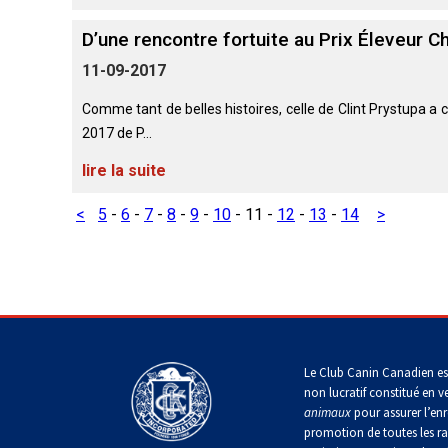
allemand
Lévrier
Terrier
écossais
Shih
Retriever
Lakeland
D’une rencontre fortuite au Prix Éleveur 
tzu
Nova
Caniche
Hovawart
Scotia
Berger
(nain)
11-09-2017
duck
islandais
Drever
Terrier
tolling
Épagneul
de
Comme tant de belles histoires, celle de Clint Prystupa a 
tibétain
Chien
Manchester
Carlin
2017 de P...
d’ours
Lancashire
Spitz
de
Setter
heeler
finlandais
lire la suite
Carélie
anglais
Terrier
Terrier
Petit
tibétain
de
chien
<
5
-
6
-
7
-
8
-
9
-
10
-
11
-
12
-
13
-
14
>
Norfolk
Berger
russe
Foxhound
Komondor
Setter
américain
américain
Gordon
miniature
Xoloitzcuintli
(moyen)
Terrier
Terrier
Kuvasz
de
à
Foxhound
Setter
Norwich
Mudi
poil
anglais
irlandais
soyeux
Xoloïtzcuintli
rouge
(standard)
Leonberger
et
Le Club Canin Canadien es
Terrier
Buhund
Grand
blanc
non lucratif constitué en v
du
(buhund)
Fox
basset
révérend
animaux
pour assurer l’enr
norvégien
terrier
griffon
Mastiff
Russell
miniature
promotion de toutes les r
vendéen
Setter