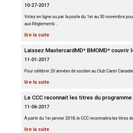
Entlebucher
Dachshund
(Baie
italien
10-27-2017
sennenhund
Fox-
(teckel
Chesapeake)
Briard
Lhasa
terrier
standard
apso
Votez en ligne ou par la poste du 1er au 30 novembre po
(à
à
poil
Chin
Eurasier
aux Règlements ...
poil
Retriever
dur)
Colley
long)
(à
(à
Lowchen
lire la suite
poil
poil
Bichon
Grand
frisé)
dur)
Terrier
maltais
danois
Dachshund
Laissez MastercardMD* BMOMD* couvrir le
du
Caniche
(teckel
Glen
(moyen)
standard
11-01-2017
Retriever
of
Colley
à
Nain
Montagne
(à
Imaal
(à
poil
pinscher
des
poil
Pour célébrer 20 années de soutien au Club Canin Canadi
poil
court)
Grand
Pyrénées
plat)
lisse)
caniche
lire la suite
Terrier
Épagneul
irlandais
Dachshund
papillon
Grand
Retriever
Chien
(teckel
Le CCC reconnait les titres du programme
Schipperke
bouvier
(doré)
finnois
standard
suisse
de
à
11-06-2017
Terrier
Laponie
Pékinois
poil
Kerry
dur)
Shiba
Retriever
bleu
À partir du 1er janvier 2018, le CCC reconnaitra les titres 
inu
Chien
(Labrador)
du
lire la suite
Berger
Poméranien
Groenland