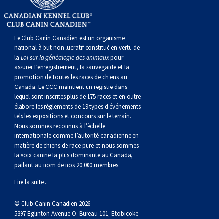
Berger anglais
Chien Ibizan
Terrier tibétain
Setter irlandais
Terrier de Norwich
Caniche (nain)
Grand bouvier suisse
Top Dogs
Berger polonais de plaine
Lévrier irlandais
Xoloitzcuintli (moyen)
Épagneul cocker américain
Terrier du révérend Russell
Carlin
Chien du Groenland
Le Club Canin Canadien est un organisme
national à but non lucratif constitué en vertu de
la
Loi sur la généalogie des animaux
pour
Berger portugais
Norrbottenspets
Xoloïtzcuintli (standard)
Épagneul d’eau américain
Terrier chasseur de rat
Petit chien russe
Hovawart
assurer l’enregistrement, la sauvegarde et la
promotion de toutes les races de chiens au
Canada. Le CCC maintient un registre dans
Puli
Elkhound norvégien
Épagneul bleu de Picardie
Terrier Russell
Terrier à poil soyeux
Chien d’ours de Carélie
lequel sont inscrites plus de 175 races et en outre
élabore les règlements de 19 types d’événements
Schapendoes néerlandais
Lundehund norvégien
Épagneul breton
Schnauzer (nain)
Fox terrier miniature
Komondor
tels les expositions et concours sur le terrain.
Nous sommes reconnus à l’échelle
internationale comme l’autorité canadienne en
Berger Shetland
Otterhound
Épagneul Clumber
Terrier écossais
Terrier de Manchester nain
Kuvasz
matière de chiens de race pure et nous sommes
la voix canine la plus dominante au Canada,
parlant au nom de nos 20 000 membres.
Chien d’eau espagnol
Petit basset griffon vendéen
Épagneul cocker anglais
Terrier Sealyham
Xoloitzcuintli (nain)
Leonberger
Lire la suite...
Vallhund suédois
Pharaoh Hound
Épagneul springer anglais
Terrier Skye
Terrier du Yorkshire
Mastiff
© Club Canin Canadien 2026
5397 Eglinton Avenue O. Bureau 101, Etobicoke