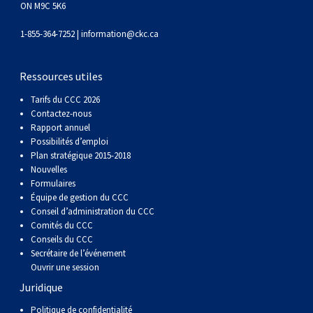
ON M9C 5K6
Corgi gallois (Cardigan)
Rhodesian ridgeback
Épagneul des champs
Terrier wheaten à poil doux
Mâtin napolitain
1-855-364-7252 |
information@ckc.ca
Corgi gallois (Pembroke)
Lévrier persan
Épagneul français
Bull terrier du Staffordshire
Terre-Neuve
Ressources utiles
Pumi
Shikoku
Épagneul d’eau irlandais
Terrier gallois
Chien d’eau portugais
Tarifs du CCC 2026
Contactez-nous
Lapphund suédois
Whippet
Épagneul Sussex
Terrier blanc du West Highland
Rottweiler
Rapport annuel
Possibilités d’emploi
Plan stratégique 2015-2018
Chien nu du Pérou (Perro Sin Pelo Del Peru)
Épagneul springer gallois
Samoyède
Nouvelles
Formulaires
Équipe de gestion du CCC
Spinone italiano
Schnauzer (géant)
Conseil d’administration du CCC
Comités du CCC
Conseils du CCC
Vizsla à poil lisse
Schnauzer (standard)
Secrétaire de l’événement
Ouvrir une session
Vizsla à poil dur
Husky sibérien
Juridique
Politique de confidentialité