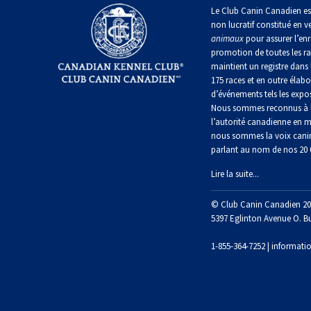
irlandais
Le Club Canin Canadien es
Berger
Mâtin
non lucratif constitué en v
Terrier
anglais
Terrier
Lévrier
napolitain
animaux
pour assurer l’enr
chasseur
de
anglais
Épagneul
de
promotion de toutes les r
Manchester
cocker
rat
maintient un registre dans 
nain
Berger
américain
Terre-
175 races et en outre élabo
polonais
Harrier
Neuve
d’événements tels les expos
de
Terrier
Nous sommes reconnus à l
plaine
Xoloitzcuintli
Épagneul
Russell
l’autorité canadienne en m
(nain)
Chien
d’eau
Chien
nous sommes la voix cani
Ibizan
américain
d’eau
parlant au nom de nos 20
Berger
portugais
Schnauzer
portugais
Terrier
(nain)
Lire la suite...
du
Lévrier
Épagneul
Yorkshire
irlandais
bleu
Rottweiler
© Club Canin Canadien 20
Puli
de
Terrier
5397 Eglinton Avenue O. B
Picardie
écossais
Norrbottenspets
Samoyède
1-855-364-7252 |
informati
Schapendoes
néerlandais
Épagneul
Terrier
breton
Elkhound
Sealyham
Schnauzer
norvégien
(géant)
Berger