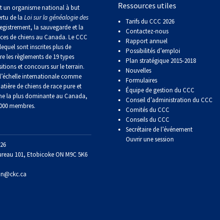
Ressources utiles
Sprinter
t un organisme national à but
ertu de la
Loi sur la généalogie des
Tarifs du CCC 2026
egistrement, la sauvegarde et la
Contactez-nous
Travail
aces de chiens au Canada. Le CCC
Rapport annuel
de
lequel sont inscrites plus de
Possibilités d’emploi
flair
re les règlements de 19 types
Plan stratégique 2015-2018
itions et concours sur le terrain.
Nouvelles
’échelle internationale comme
Formulaires
Épreuve
atière de chiens de race pure et
Équipe de gestion du CCC
de
ne la plus dominante au Canada,
Conseil d’administration du CCC
pistage
 000 membres.
Comités du CCC
Conseils du CCC
Secrétaire de l’événement
Certificat
de
Ouvrir une session
26
travail
ureau 101, Etobicoke ON M9C 5K6
on@ckc.ca
Événements
non-
CCC