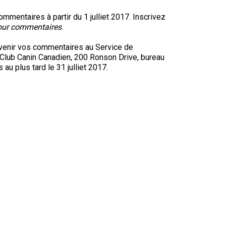
9 h à 17 h
Dodge
HNE
mmentaires à partir du 1 julliet 2017. Inscrivez
our commentaires
.
PetTech
rvenir vos commentaires au Service de
Adhésion Plus – sans frais
Solutions
 Club Canin Canadien, 200 Ronson Drive, bureau
u plus tard le 31 julliet 2017.
1-855-880-6237
Motel
6
Bureau des commandes
&
Studio
1-800-250-8040
6
orderdesk@ckc.ca
Trupanion
FAQ
Quand puis-je m'attendre à recevoir une
version PDF de mon certificat?
Quand puis-je m'attendre à recevoir une