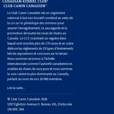
Berger anglais
Chien Ibizan
Terrier tibétain
Setter irlandais
Terrier de Norwich
Caniche (nain)
Grand bouvier suisse
Top Dogs
Le Club Canin Canadien est un organisme
Berger polonais de plaine
Lévrier irlandais
Xoloitzcuintli (moyen)
Épagneul cocker américain
Terrier du révérend Russell
Carlin
Chien du Groenland
national à but non lucratif constitué en vertu de
la
Loi sur la généalogie des animaux
pour
assurer l’enregistrement, la sauvegarde et la
Berger portugais
Norrbottenspets
Xoloïtzcuintli (standard)
Épagneul d’eau américain
Terrier chasseur de rat
Petit chien russe
Hovawart
promotion de toutes les races de chiens au
Canada. Le CCC maintient un registre dans
lequel sont inscrites plus de 175 races et en outre
Puli
Elkhound norvégien
Épagneul bleu de Picardie
Terrier Russell
Terrier à poil soyeux
Chien d’ours de Carélie
élabore les règlements de 19 types d’événements
tels les expositions et concours sur le terrain.
Nous sommes reconnus à l’échelle
Schapendoes néerlandais
Lundehund norvégien
Épagneul breton
Schnauzer (nain)
Fox terrier miniature
Komondor
internationale comme l’autorité canadienne en
matière de chiens de race pure et nous sommes
la voix canine la plus dominante au Canada,
Berger Shetland
Otterhound
Épagneul Clumber
Terrier écossais
Terrier de Manchester nain
Kuvasz
parlant au nom de nos 20 000 membres.
Lire la suite...
Chien d’eau espagnol
Petit basset griffon vendéen
Épagneul cocker anglais
Terrier Sealyham
Xoloitzcuintli (nain)
Leonberger
© Club Canin Canadien 2026
Vallhund suédois
Pharaoh Hound
Épagneul springer anglais
Terrier Skye
Terrier du Yorkshire
Mastiff
5397 Eglinton Avenue O. Bureau 101, Etobicoke
ON M9C 5K6