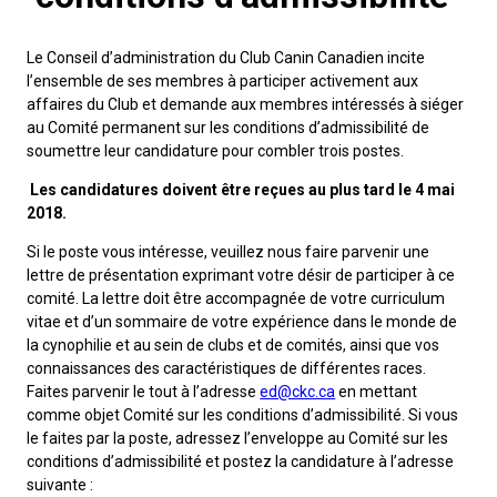
M9C 5K6
Formulaires
Chiens de berger
Je veux devenir évaluateur
Nutrition
Informations sur l'éducation
Profilage d'ADN
L’Exposition du championnat national du CCC 2026
Le Conseil d’administration du Club Canin Canadien incite
lundi à vendredi
Le courrier canin
Appenzeller sennenhund
Lévriers et chiens courants
Ressources pour les évaluateurs et les clubs
Santé
Quoi de neuf?
Programme intégré sur la santé des races
Aperçu des événements
l’ensemble de ses membres à participer activement aux
9 h à 17 h
HNE
affaires du Club et demande aux membres intéressés à siéger
au Comité permanent sur les conditions d’admissibilité de
Adhésion au CCC
Bouvier australien
Lévrier afghan
Chiens de compagnie
Organiser un test CGN
Toilettage
FAQ
Éducation des éleveurs
Ressources éducatives
Agilité
Calendrier - événements
soumettre leur candidature pour combler trois postes.
Adhésion Plus – sans frais
Les candidatures doivent être reçues au plus tard le 4 mai
Kelpie australien
Azawakh
Chien esquimau américain (miniature)
Chiens de sport
Chien égaré
Soutien à la communauté des éleveurs
CONDITIONS D’ADMISSIBILITÉ
Concours sur le terrain pour beagles
CanuckDogs.com
Sociétés affiliées
2018.
1-855-880-6237
Si le poste vous intéresse, veuillez nous faire parvenir une
Berger australien
Basenji
Chien esquimau américain (standard)
Barbet
Terriers
Stratégies en matière de santé des races
Groupe 1 - Chiens de sport
Programme de soutien aux éleveurs de Trupanion
Programme Bon voisin canin du CCC
Procédure pour enregistrer un chien au CCC
Royal Canin
Adhésion au CCC
lettre de présentation exprimant votre désir de participer à ce
Bureau des commandes
comité. La lettre doit être accompagnée de votre curriculum
1-800-250-8040
vitae et d’un sommaire de votre expérience dans le monde de
Bouvier australien courte queue
Basset Hound
Bichon frisé
Braque français (Gascogne)
Terrier airedale
Chiens nains
Programme d'ADN
Groupe 2 - Lévriers et chiens courants
Inscription à la Puppy List
Programme de poursuite sur leurre
Procédure pour un numéro d’inscription à l’événement
Répertoire des juges
BFL Canada
Jeunes manieurs
la cynophilie et au sein de clubs et de comités, ainsi que vos
orderdesk@ckc.ca
connaissances des caractéristiques de différentes races.
Colley barbu
Beagle
Terrier de Boston
Braque français (Pyrénées)
Terrier Nu Américain
Affenpinscher
Chiens de travail
Programme de certification des éleveurs du CCC
Groupe 3 - Chiens-de-travail
L'importation des chiens
Expositions de conformation
Top Dogs
Days Inn
Faites parvenir le tout à l’adresse
ed@ckc.ca
en mettant
comme objet Comité sur les conditions d’admissibilité. Si vous
le faites par la poste, adressez l’enveloppe au Comité sur les
Beauceron
Chien de St-Hubert
Bouledogue anglais
Braque d'Auvergne
Terrier américain du Staffordshire
Chien esquimau américain (nain)
Akita
Groupe 4 - Terriers
Bureau des commandes
Épreuve de chien de trait
Top Dogs 2025
Assemblée générale annuelle du CCC
Dodge
FAQ
conditions d’admissibilité et postez la candidature à l’adresse
suivante :
Quand puis-je m'attendre à recevoir une version PDF de mon