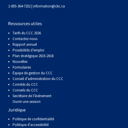
Corgi gallois (Cardigan)
Rhodesian ridgeback
Épagneul des champs
Terrier wheaten à poil doux
Mâtin napolitain
1-855-364-7252 |
information@ckc.ca
Corgi gallois (Pembroke)
Lévrier persan
Épagneul français
Bull terrier du Staffordshire
Terre-Neuve
Ressources utiles
Tarifs du CCC 2026
Pumi
Shikoku
Épagneul d’eau irlandais
Terrier gallois
Chien d’eau portugais
Contactez-nous
Rapport annuel
Possibilités d’emploi
Lapphund suédois
Whippet
Épagneul Sussex
Terrier blanc du West Highland
Rottweiler
Plan stratégique 2015-2018
Nouvelles
Formulaires
Chien nu du Pérou (Perro Sin Pelo Del Peru)
Épagneul springer gallois
Samoyède
Équipe de gestion du CCC
Conseil d’administration du CCC
Spinone italiano
Schnauzer (géant)
Comités du CCC
Conseils du CCC
Secrétaire de l’événement
Vizsla à poil lisse
Schnauzer (standard)
Ouvrir une session
Juridique
Vizsla à poil dur
Husky sibérien
Politique de confidentialité
Politique d'accessibilité