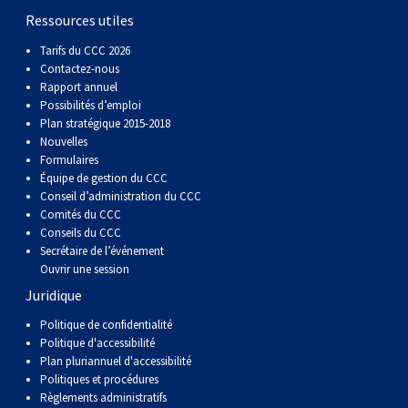
Berger anglais
Chien Ibizan
Terrier tibétain
Setter irlandais
Terrier de Norwich
Caniche (nain)
Grand bouvier suisse
Top Dogs
Ressources utiles
Tarifs du CCC 2026
Berger polonais de plaine
Lévrier irlandais
Xoloitzcuintli (moyen)
Épagneul cocker américain
Terrier du révérend Russell
Carlin
Chien du Groenland
Contactez-nous
Rapport annuel
Possibilités d’emploi
Berger portugais
Norrbottenspets
Xoloïtzcuintli (standard)
Épagneul d’eau américain
Terrier chasseur de rat
Petit chien russe
Hovawart
Plan stratégique 2015-2018
Nouvelles
Formulaires
Puli
Elkhound norvégien
Épagneul bleu de Picardie
Terrier Russell
Terrier à poil soyeux
Chien d’ours de Carélie
Équipe de gestion du CCC
Conseil d’administration du CCC
Comités du CCC
Schapendoes néerlandais
Lundehund norvégien
Épagneul breton
Schnauzer (nain)
Fox terrier miniature
Komondor
Conseils du CCC
Secrétaire de l’événement
Berger Shetland
Otterhound
Épagneul Clumber
Terrier écossais
Terrier de Manchester nain
Kuvasz
Ouvrir une session
Juridique
Chien d’eau espagnol
Petit basset griffon vendéen
Épagneul cocker anglais
Terrier Sealyham
Xoloitzcuintli (nain)
Leonberger
Politique de confidentialité
Politique d'accessibilité
Plan pluriannuel d'accessibilité
Vallhund suédois
Pharaoh Hound
Épagneul springer anglais
Terrier Skye
Terrier du Yorkshire
Mastiff
Politiques et procédures
Règlements administratifs