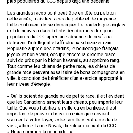
plus populaires du CCC depuis déjà une décennie.
Berger anglais
Chien Ibizan
Terrier tibétain
Setter irlandais
Terrier de Norwich
Caniche (nain)
Grand bouvier suisse
Top Dogs
Les grandes races sont peut-être en tête du peloton
cette année, mais les races de petite et de moyenne
Berger polonais de plaine
Lévrier irlandais
Xoloitzcuintli (moyen)
Épagneul cocker américain
Terrier du révérend Russell
Carlin
Chien du Groenland
taille continuent de se démarquer. Le bouledogue anglais
est de nouveau dans la liste des dix races les plus
populaires du CCC après une absence de neuf ans,
Berger portugais
Norrbottenspets
Xoloïtzcuintli (standard)
Épagneul d’eau américain
Terrier chasseur de rat
Petit chien russe
Hovawart
détrônant l’intelligent et affectueux schnauzer nain.
Populaire auprès des citadins, le bouledogue français,
Puli
Elkhound norvégien
Épagneul bleu de Picardie
Terrier Russell
Terrier à poil soyeux
Chien d’ours de Carélie
joyeux et bon vivant, occupe encore la sixième place
suivi de près par le bichon havanais, au septième rang.
Tout comme les chiens de petite race, les chiens de
Schapendoes néerlandais
Lundehund norvégien
Épagneul breton
Schnauzer (nain)
Fox terrier miniature
Komondor
grande race peuvent aussi faire de bons compagnons en
ville, à condition de bénéficier d’un exercice approprié à
leur niveau d’énergie.
Berger Shetland
Otterhound
Épagneul Clumber
Terrier écossais
Terrier de Manchester nain
Kuvasz
« Qu’ils soient de grande ou de petite race, il est évident
que les Canadiens aiment leurs chiens, peu importe leur
Chien d’eau espagnol
Petit basset griffon vendéen
Épagneul cocker anglais
Terrier Sealyham
Xoloitzcuintli (nain)
Leonberger
taille. Que vous habitiez en ville ou en banlieue, il est
important de pouvoir choisir un chien qui convient
vraiment à votre foyer, votre famille et votre mode de
Vallhund suédois
Pharaoh Hound
Épagneul springer anglais
Terrier Skye
Terrier du Yorkshire
Mastiff
vie », affirme Lance Novak, directeur exécutif du CCC.
« Nous sommes là pour aider. »