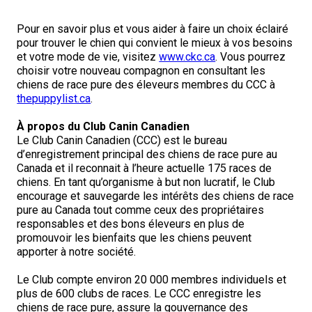
Braque de Weimar
Saint Bernard
Pour en savoir plus et vous aider à faire un choix éclairé
pour trouver le chien qui convient le mieux à vos besoins
Dogue du Tibet
et votre mode de vie, visitez
www.ckc.ca
. Vous pourrez
choisir votre nouveau compagnon en consultant les
chiens de race pure des éleveurs membres du CCC à
Laika de lakoutie
thepuppylist.ca
.
À propos du Club Canin Canadien
Le Club Canin Canadien (CCC) est le bureau
d’enregistrement principal des chiens de race pure au
Canada et il reconnait à l’heure actuelle 175 races de
chiens. En tant qu’organisme à but non lucratif, le Club
encourage et sauvegarde les intérêts des chiens de race
pure au Canada tout comme ceux des propriétaires
responsables et des bons éleveurs en plus de
promouvoir les bienfaits que les chiens peuvent
apporter à notre société.
Le Club compte environ 20 000 membres individuels et
plus de 600 clubs de races. Le CCC enregistre les
chiens de race pure, assure la gouvernance des