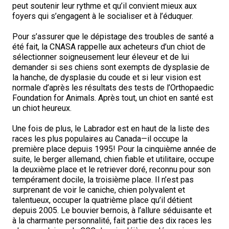
peut soutenir leur rythme et qu’il convient mieux aux
Colley (à poil lisse)
Lévrier écossais
Lhasa apso
Retriever (à poil frisé)
Fox-terrier (à poil lisse)
Bichon havanais
Cane Corso
Concours sur le terrain pour épagneuls de chasse
Top Dogs multidisciplinaires - 2023
Top Dogs sur le terrain - 2022
Top Dogs en agilité - 2020
Top Dogs en rallye - 2021
Top Dog en obéissance - 2019
Top Dog en conformation - 2018
Top Dogs 2017
Livres de règlements et formulaires imprimables
foyers qui s’engagent à le socialiser et à l’éduquer.
Chien finnois de Laponie
Drever
Lowchen
Retriever (à poil plat)
Fox-terrier (à poil dur)
Lévrier italien
Chien loup Tchécoslovaque
Sprinter
Top Dogs en travail sur troupeau - 2022
Top Dogs sur le terrain - 2020
Top Dogs en agilité - 2021
Top Dog en rallye - 2019
Top Dog en obéissance - 2018
TOP DOG en conformation
Top Dogs 2016
Pour s’assurer que le dépistage des troubles de santé a
été fait, la CNASA rappelle aux acheteurs d’un chiot de
sélectionner soigneusement leur éleveur et de lui
Berger allemand
Spitz finlandais
Caniche (moyen)
Retriever (doré)
Terrier du Glen of Imaal
Chin
Doberman pinscher
Travail de flair
Top Dogs multidisciplinaires - 2022
Top Dogs en travail sur troupeau - 2020
Top Dogs sur le terrain - 2021
Top Dog en agilité - 2019
Top Dog en rallye - 2018
TOP DOG en obéissance
TOP DOG en conformation
Top Dogs 2015
demander si ses chiens sont exempts de dysplasie de
la hanche, de dysplasie du coude et si leur vision est
normale d’après les résultats des tests de l’Orthopaedic
Berger islandais
Foxhound américain
Grand caniche
Retriever (Labrador)
Terrier irlandais
Bichon maltais
Dogue de Bordeaux
Épreuve de pistage
Top Dogs multidisciplinaires - 2020
Top Dogs en travail sur troupeau - 2021
Top Dog sur le terrain - 2019
Top Dog en agilité - 2018
TOP DOG en rallye
TOP DOG en obéissance
TOP DOG en conformation
Foundation for Animals. Après tout, un chiot en santé est
un chiot heureux.
Lancashire heeler
Foxhound anglais
Schipperke
Retriever Nova Scotia duck tolling
Terrier Kerry bleu
Nain pinscher
Entlebucher sennenhund
Certificat de travail
Top Dogs multidisciplinaires - 2021
Top Dog en travail sur troupeau - 2019
Top Dog sur le terrain - 2018
TOP DOG en agilité
TOP DOG en rallye
TOP DOG en obéissance
Une fois de plus, le Labrador est en haut de la liste des
races les plus populaires au Canada—il occupe la
première place depuis 1995! Pour la cinquième année de
Berger américain miniature
Grand basset griffon vendéen
Shiba inu
Setter anglais
Terrier Lakeland
Épagneul papillon
Eurasier
Événements non-CCC
Top Dog multidisciplinaire - 2019
Top Dog multidisciplinaire - 2018
TOP DOG pour les concours et épreuves sur le terrain
TOP DOG en agilité
TOP DOG en rallye
suite, le berger allemand, chien fiable et utilitaire, occupe
la deuxième place et le retriever doré, reconnu pour son
Mudi
Lévrier anglais
Shih tzu
Setter Gordon
Terrier de Manchester
Pékinois
Grand danois
Titres de versatilité
Les Top Dogs multidisciplinaires
TOP DOG pour les concours et épreuves sur le terrain
TOP DOG en agilité
tempérament docile, la troisième place. Il n’est pas
surprenant de voir le caniche, chien polyvalent et
talentueux, occuper la quatrième place qu’il détient
Buhund (buhund) norvégien
Harrier
Épagneul tibétain
Setter irlandais rouge et blanc
Terrier de Norfolk
Poméranien
Montagne des Pyrénées
Les Top Dogs multidisciplinaires
TOP DOG pour les concours et épreuves sur le terrain
depuis 2005. Le bouvier bernois, à l’allure séduisante et
à la charmante personnalité, fait partie des dix races les