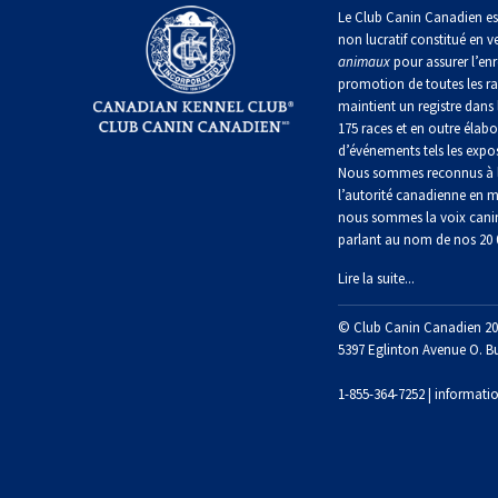
irlandais
Le Club Canin Canadien es
Berger
Mâtin
non lucratif constitué en v
Terrier
anglais
Terrier
Lévrier
napolitain
animaux
pour assurer l’enr
chasseur
de
anglais
Épagneul
de
promotion de toutes les r
Manchester
cocker
rat
maintient un registre dans 
nain
Berger
américain
Terre-
175 races et en outre élabo
polonais
Harrier
Neuve
d’événements tels les expos
de
Terrier
Nous sommes reconnus à l
plaine
Xoloitzcuintli
Épagneul
Russell
l’autorité canadienne en m
(nain)
Chien
d’eau
Chien
nous sommes la voix cani
Ibizan
américain
d’eau
parlant au nom de nos 20
Berger
portugais
Schnauzer
portugais
Terrier
(nain)
Lire la suite...
du
Lévrier
Épagneul
Yorkshire
irlandais
bleu
Rottweiler
© Club Canin Canadien 20
Puli
de
Terrier
5397 Eglinton Avenue O. B
Picardie
écossais
Norrbottenspets
Samoyède
1-855-364-7252 |
informati
Schapendoes
néerlandais
Épagneul
Terrier
breton
Elkhound
Sealyham
Schnauzer
norvégien
(géant)
Berger