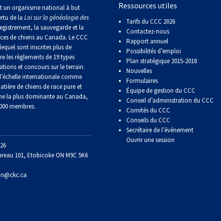
Ressources utiles
Sprinter
t un organisme national à but
ertu de la
Loi sur la généalogie des
Tarifs du CCC 2026
egistrement, la sauvegarde et la
Contactez-nous
Travail
aces de chiens au Canada. Le CCC
Rapport annuel
de
lequel sont inscrites plus de
Possibilités d’emploi
flair
re les règlements de 19 types
Plan stratégique 2015-2018
itions et concours sur le terrain.
Nouvelles
’échelle internationale comme
Formulaires
Épreuve
atière de chiens de race pure et
Équipe de gestion du CCC
de
ne la plus dominante au Canada,
Conseil d’administration du CCC
pistage
 000 membres.
Comités du CCC
Conseils du CCC
Secrétaire de l’événement
Certificat
de
Ouvrir une session
26
travail
ureau 101, Etobicoke ON M9C 5K6
on@ckc.ca
Événements
non-
CCC