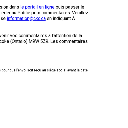
9 h à 17 h
ssion dans
l
e portail en ligne
puis passer le
Dodge
HNE
ccéder au Publié pour commentaires. Veuillez
esse
information@ckc.ca
en indiquant À
PetTech
Adhésion Plus – sans frais
Solutions
enir vos commentaires à l’attention de la
1-855-880-6237
obicoke (Ontario) M9W 5Z9. Les commentaires
Motel
6
Bureau des commandes
&
Studio
1-800-250-8040
6
our que l’envoi soit reçu au siège social avant la date
orderdesk@ckc.ca
Trupanion
FAQ
Quand puis-je m'attendre à recevoir une
version PDF de mon certificat?
Quand puis-je m'attendre à recevoir une