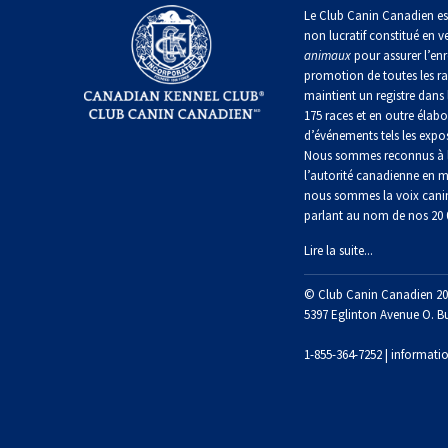
irlandais
Le Club Canin Canadien es
Berger
Mâtin
non lucratif constitué en v
Terrier
anglais
Terrier
Lévrier
napolitain
animaux
pour assurer l’enr
chasseur
de
anglais
Épagneul
de
promotion de toutes les r
Manchester
cocker
rat
maintient un registre dans 
nain
Berger
américain
Terre-
175 races et en outre élabo
polonais
Harrier
Neuve
d’événements tels les expos
de
Terrier
Nous sommes reconnus à l
plaine
Xoloitzcuintli
Épagneul
Russell
l’autorité canadienne en m
(nain)
Chien
d’eau
Chien
nous sommes la voix cani
Ibizan
américain
d’eau
parlant au nom de nos 20
Berger
portugais
Schnauzer
portugais
Terrier
(nain)
Lire la suite...
du
Lévrier
Épagneul
Yorkshire
irlandais
bleu
Rottweiler
© Club Canin Canadien 20
Puli
de
Terrier
5397 Eglinton Avenue O. B
Picardie
écossais
Norrbottenspets
Samoyède
1-855-364-7252 |
informati
Schapendoes
néerlandais
Épagneul
Terrier
breton
Elkhound
Sealyham
Schnauzer
norvégien
(géant)
Berger