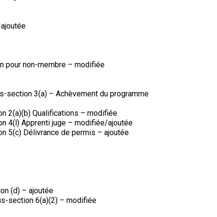
9 h à 17 h
Dodge
HNE
 ajoutée
PetTech
Adhésion Plus – sans frais
Solutions
tion pour non-membre – modifiée
1-855-880-6237
Motel
6
Bureau des commandes
sous-section 3(a) – Achèvement du programme
&
Studio
1-800-250-8040
n 2(a)(b) Qualifications – modifiée
6
n 4(l) Apprenti juge – modifiée/ajoutée
orderdesk@ckc.ca
on 5(c) Délivrance de permis – ajoutée
Trupanion
FAQ
Quand puis-je m'attendre à recevoir une
ion (d) – ajoutée
version PDF de mon certificat?
s-section 6(a)(2) – modifiée
Quand puis-je m'attendre à recevoir une