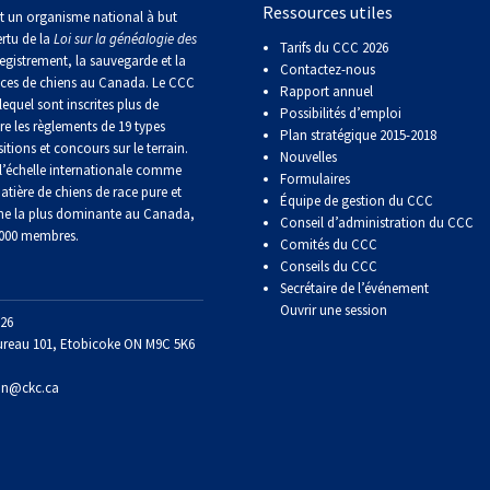
Ressources utiles
Sprinter
t un organisme national à but
ertu de la
Loi sur la généalogie des
Tarifs du CCC 2026
egistrement, la sauvegarde et la
Contactez-nous
Travail
aces de chiens au Canada. Le CCC
Rapport annuel
de
lequel sont inscrites plus de
Possibilités d’emploi
flair
re les règlements de 19 types
Plan stratégique 2015-2018
itions et concours sur le terrain.
Nouvelles
’échelle internationale comme
Formulaires
Épreuve
atière de chiens de race pure et
Équipe de gestion du CCC
de
ne la plus dominante au Canada,
Conseil d’administration du CCC
pistage
 000 membres.
Comités du CCC
Conseils du CCC
Secrétaire de l’événement
Certificat
de
Ouvrir une session
26
travail
ureau 101, Etobicoke ON M9C 5K6
on@ckc.ca
Événements
non-
CCC