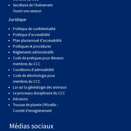
Berger anglais
Chien Ibizan
Terrier tibétain
Setter irlandais
Terrier de Norwich
Caniche (nain)
Grand bouvier suisse
Top Dogs
Secrétaire de l’événement
Ouvrir une session
Juridique
Berger polonais de plaine
Lévrier irlandais
Xoloitzcuintli (moyen)
Épagneul cocker américain
Terrier du révérend Russell
Carlin
Chien du Groenland
Politique de confidentialité
Politique d'accessibilité
Berger portugais
Norrbottenspets
Xoloïtzcuintli (standard)
Épagneul d’eau américain
Terrier chasseur de rat
Petit chien russe
Hovawart
Plan pluriannuel d'accessibilité
Politiques et procédures
Règlements administratifs
Puli
Elkhound norvégien
Épagneul bleu de Picardie
Terrier Russell
Terrier à poil soyeux
Chien d’ours de Carélie
Code de pratiques pour éleveurs
membres du CCC
Schapendoes néerlandais
Lundehund norvégien
Épagneul breton
Schnauzer (nain)
Fox terrier miniature
Komondor
Conditions d'admissibilité
Code de déontologie pour
membres du CCC
Berger Shetland
Otterhound
Épagneul Clumber
Terrier écossais
Terrier de Manchester nain
Kuvasz
Loi sur la généalogie des animaux
Le processus disciplinaire du CCC
Décisions
Chien d’eau espagnol
Petit basset griffon vendéen
Épagneul cocker anglais
Terrier Sealyham
Xoloitzcuintli (nain)
Leonberger
Trousse de plainte Officielle –
Comité d’enregistrement
Vallhund suédois
Pharaoh Hound
Épagneul springer anglais
Terrier Skye
Terrier du Yorkshire
Mastiff
Médias sociaux