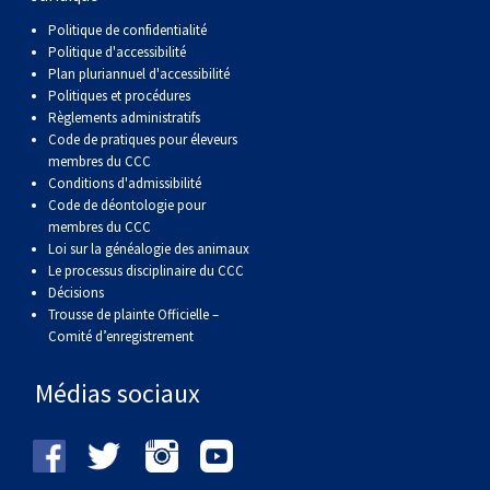
Berger anglais
Chien Ibizan
Terrier tibétain
Setter irlandais
Terrier de Norwich
Caniche (nain)
Grand bouvier suisse
Top Dogs
Politique de confidentialité
Politique d'accessibilité
Plan pluriannuel d'accessibilité
Berger polonais de plaine
Lévrier irlandais
Xoloitzcuintli (moyen)
Épagneul cocker américain
Terrier du révérend Russell
Carlin
Chien du Groenland
Politiques et procédures
Règlements administratifs
Berger portugais
Norrbottenspets
Xoloïtzcuintli (standard)
Épagneul d’eau américain
Terrier chasseur de rat
Petit chien russe
Hovawart
Code de pratiques pour éleveurs
membres du CCC
Conditions d'admissibilité
Puli
Elkhound norvégien
Épagneul bleu de Picardie
Terrier Russell
Terrier à poil soyeux
Chien d’ours de Carélie
Code de déontologie pour
membres du CCC
Loi sur la généalogie des animaux
Schapendoes néerlandais
Lundehund norvégien
Épagneul breton
Schnauzer (nain)
Fox terrier miniature
Komondor
Le processus disciplinaire du CCC
Décisions
Trousse de plainte Officielle –
Berger Shetland
Otterhound
Épagneul Clumber
Terrier écossais
Terrier de Manchester nain
Kuvasz
Comité d’enregistrement
Chien d’eau espagnol
Petit basset griffon vendéen
Épagneul cocker anglais
Terrier Sealyham
Xoloitzcuintli (nain)
Leonberger
Médias sociaux
Vallhund suédois
Pharaoh Hound
Épagneul springer anglais
Terrier Skye
Terrier du Yorkshire
Mastiff