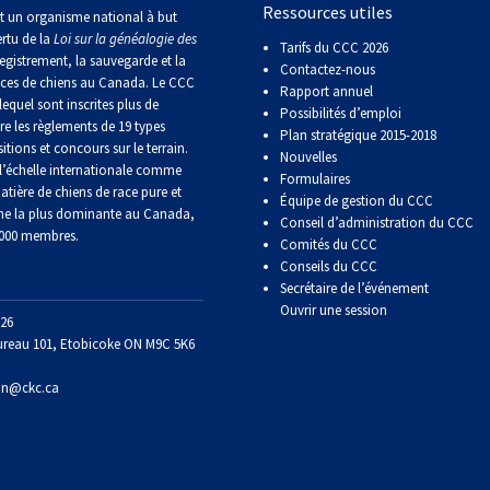
Ressources utiles
Sprinter
t un organisme national à but
ertu de la
Loi sur la généalogie des
Tarifs du CCC 2026
egistrement, la sauvegarde et la
Contactez-nous
Travail
aces de chiens au Canada. Le CCC
Rapport annuel
de
lequel sont inscrites plus de
Possibilités d’emploi
flair
re les règlements de 19 types
Plan stratégique 2015-2018
itions et concours sur le terrain.
Nouvelles
’échelle internationale comme
Formulaires
Épreuve
atière de chiens de race pure et
Équipe de gestion du CCC
de
ne la plus dominante au Canada,
Conseil d’administration du CCC
pistage
 000 membres.
Comités du CCC
Conseils du CCC
Secrétaire de l’événement
Certificat
de
Ouvrir une session
26
travail
ureau 101, Etobicoke ON M9C 5K6
on@ckc.ca
Événements
non-
CCC