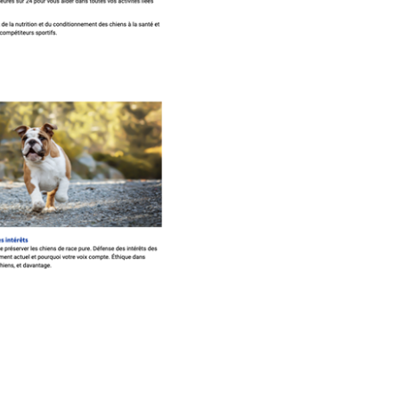
copie papier de mon certificat?
Comment puis-je payer pour mes
demandes?
More...
Besoin d’aide? Le Club est à votre
disposition.
Si vous avez perdu des
documents d'enregistrement
ou des certificats en raison de
circonstances indépendantes
de votre volonté (incendies,
inondations, etc.), veuillez nous
contacter en utilisant l'une des
méthodes ci-dessus et nous
pourrons vous aider à
remplacer vos documents
importants.