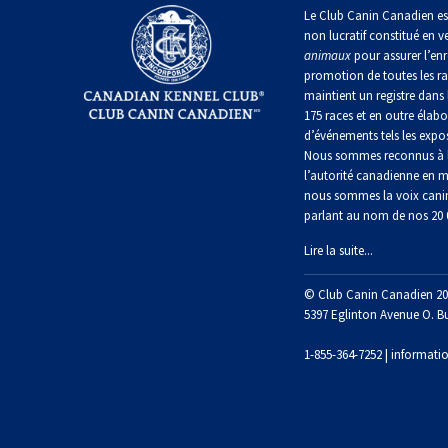
irlandais
Le Club Canin Canadien es
Berger
Mâtin
non lucratif constitué en v
Terrier
anglais
Terrier
Lévrier
napolitain
animaux
pour assurer l’enr
chasseur
de
anglais
Épagneul
de
promotion de toutes les r
Manchester
cocker
rat
maintient un registre dans 
nain
Berger
américain
Terre-
175 races et en outre élabo
polonais
Harrier
Neuve
d’événements tels les expos
de
Terrier
Nous sommes reconnus à l
plaine
Xoloitzcuintli
Épagneul
Russell
l’autorité canadienne en m
(nain)
Chien
d’eau
Chien
nous sommes la voix cani
Ibizan
américain
d’eau
parlant au nom de nos 20
Berger
portugais
Schnauzer
portugais
Terrier
(nain)
Lire la suite...
du
Lévrier
Épagneul
Yorkshire
irlandais
bleu
Rottweiler
© Club Canin Canadien 20
Puli
de
Terrier
5397 Eglinton Avenue O. B
Picardie
écossais
Norrbottenspets
Samoyède
1-855-364-7252 |
informati
Schapendoes
néerlandais
Épagneul
Terrier
breton
Elkhound
Sealyham
Schnauzer
norvégien
(géant)
Berger