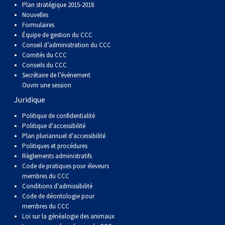
Plan stratégique 2015-2018
Berger anglais
Chien Ibizan
Terrier tibétain
Setter irlandais
Terrier de Norwich
Caniche (nain)
Grand bouvier suisse
Top Dogs
Nouvelles
Formulaires
Berger polonais de plaine
Lévrier irlandais
Xoloitzcuintli (moyen)
Épagneul cocker américain
Terrier du révérend Russell
Carlin
Chien du Groenland
Équipe de gestion du CCC
Conseil d’administration du CCC
Comités du CCC
Berger portugais
Norrbottenspets
Xoloïtzcuintli (standard)
Épagneul d’eau américain
Terrier chasseur de rat
Petit chien russe
Hovawart
Conseils du CCC
Secrétaire de l’événement
Ouvrir une session
Puli
Elkhound norvégien
Épagneul bleu de Picardie
Terrier Russell
Terrier à poil soyeux
Chien d’ours de Carélie
Juridique
Politique de confidentialité
Schapendoes néerlandais
Lundehund norvégien
Épagneul breton
Schnauzer (nain)
Fox terrier miniature
Komondor
Politique d'accessibilité
Plan pluriannuel d'accessibilité
Politiques et procédures
Berger Shetland
Otterhound
Épagneul Clumber
Terrier écossais
Terrier de Manchester nain
Kuvasz
Règlements administratifs
Code de pratiques pour éleveurs
Chien d’eau espagnol
Petit basset griffon vendéen
Épagneul cocker anglais
Terrier Sealyham
Xoloitzcuintli (nain)
Leonberger
membres du CCC
Conditions d'admissibilité
Code de déontologie pour
Vallhund suédois
Pharaoh Hound
Épagneul springer anglais
Terrier Skye
Terrier du Yorkshire
Mastiff
membres du CCC
Loi sur la généalogie des animaux