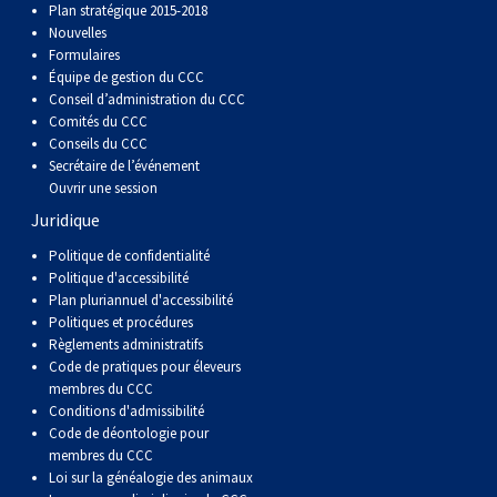
Plan stratégique 2015-2018
Berger anglais
Chien Ibizan
Terrier tibétain
Setter irlandais
Terrier de Norwich
Caniche (nain)
Grand bouvier suisse
Top Dogs
Nouvelles
Formulaires
Berger polonais de plaine
Lévrier irlandais
Xoloitzcuintli (moyen)
Épagneul cocker américain
Terrier du révérend Russell
Carlin
Chien du Groenland
Équipe de gestion du CCC
Conseil d’administration du CCC
Comités du CCC
Berger portugais
Norrbottenspets
Xoloïtzcuintli (standard)
Épagneul d’eau américain
Terrier chasseur de rat
Petit chien russe
Hovawart
Conseils du CCC
Secrétaire de l’événement
Ouvrir une session
Puli
Elkhound norvégien
Épagneul bleu de Picardie
Terrier Russell
Terrier à poil soyeux
Chien d’ours de Carélie
Juridique
Politique de confidentialité
Schapendoes néerlandais
Lundehund norvégien
Épagneul breton
Schnauzer (nain)
Fox terrier miniature
Komondor
Politique d'accessibilité
Plan pluriannuel d'accessibilité
Politiques et procédures
Berger Shetland
Otterhound
Épagneul Clumber
Terrier écossais
Terrier de Manchester nain
Kuvasz
Règlements administratifs
Code de pratiques pour éleveurs
Chien d’eau espagnol
Petit basset griffon vendéen
Épagneul cocker anglais
Terrier Sealyham
Xoloitzcuintli (nain)
Leonberger
membres du CCC
Conditions d'admissibilité
Code de déontologie pour
Vallhund suédois
Pharaoh Hound
Épagneul springer anglais
Terrier Skye
Terrier du Yorkshire
Mastiff
membres du CCC
Loi sur la généalogie des animaux