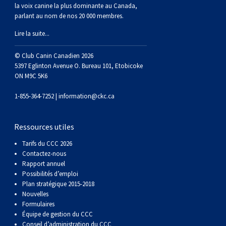
Braque de Weimar
Saint Bernard
la voix canine la plus dominante au Canada,
parlant au nom de nos 20 000 membres.
Lire la suite...
Dogue du Tibet
© Club Canin Canadien 2026
Laika de lakoutie
5397 Eglinton Avenue O. Bureau 101, Etobicoke
ON M9C 5K6
1-855-364-7252 |
information@ckc.ca
Ressources utiles
Tarifs du CCC 2026
Contactez-nous
Rapport annuel
Possibilités d’emploi
Plan stratégique 2015-2018
Nouvelles
Formulaires
Équipe de gestion du CCC
Conseil d’administration du CCC