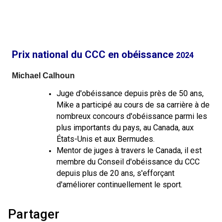
Berger anglais
Chien Ibizan
Terrier tibétain
Setter irlandais
Terrier de Norwich
Caniche (nain)
Grand bouvier suisse
Top Dogs
Berger polonais de plaine
Lévrier irlandais
Xoloitzcuintli (moyen)
Épagneul cocker américain
Terrier du révérend Russell
Carlin
Chien du Groenland
Prix national du CCC
en obéissance
2024
Berger portugais
Norrbottenspets
Xoloïtzcuintli (standard)
Épagneul d’eau américain
Terrier chasseur de rat
Petit chien russe
Hovawart
Michael Calhoun
Puli
Elkhound norvégien
Épagneul bleu de Picardie
Terrier Russell
Terrier à poil soyeux
Chien d’ours de Carélie
Juge d'obéissance depuis près de 50 ans,
Mike a participé au cours de sa carrière à de
nombreux concours d'obéissance parmi les
Schapendoes néerlandais
Lundehund norvégien
Épagneul breton
Schnauzer (nain)
Fox terrier miniature
Komondor
plus importants du pays, au Canada, aux
États-Unis et aux Bermudes. ​
Berger Shetland
Otterhound
Épagneul Clumber
Terrier écossais
Terrier de Manchester nain
Kuvasz
Mentor de juges à travers le Canada, il est
membre du Conseil d'obéissance du CCC
Chien d’eau espagnol
Petit basset griffon vendéen
Épagneul cocker anglais
Terrier Sealyham
Xoloitzcuintli (nain)
Leonberger
depuis plus de 20 ans, s'efforçant
d'améliorer continuellement le sport.
Vallhund suédois
Pharaoh Hound
Épagneul springer anglais
Terrier Skye
Terrier du Yorkshire
Mastiff
Partager