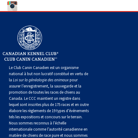
Corgi gallois (Cardigan)
Rhodesian ridgeback
Épagneul des champs
Terrier wheaten à poil doux
Mâtin napolitain
Corgi gallois (Pembroke)
Lévrier persan
Épagneul français
Bull terrier du Staffordshire
Terre-Neuve
Pumi
Shikoku
Épagneul d’eau irlandais
Terrier gallois
Chien d’eau portugais
Lapphund suédois
Whippet
Épagneul Sussex
Terrier blanc du West Highland
Rottweiler
Le Club Canin Canadien est un organisme
Chien nu du Pérou (Perro Sin Pelo Del Peru)
Épagneul springer gallois
Samoyède
national à but non lucratif constitué en vertu de
la
Loi sur la généalogie des animaux
pour
assurer l’enregistrement, la sauvegarde et la
Spinone italiano
Schnauzer (géant)
promotion de toutes les races de chiens au
Canada. Le CCC maintient un registre dans
lequel sont inscrites plus de 175 races et en outre
Vizsla à poil lisse
Schnauzer (standard)
élabore les règlements de 19 types d’événements
tels les expositions et concours sur le terrain.
Nous sommes reconnus à l’échelle
Vizsla à poil dur
Husky sibérien
internationale comme l’autorité canadienne en
matière de chiens de race pure et nous sommes