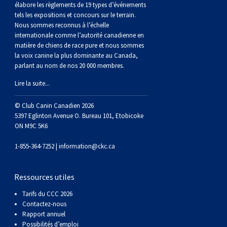
élabore les règlements de 19 types d’événements
Braque de Weimar
Saint Bernard
tels les expositions et concours sur le terrain.
Nous sommes reconnus à l’échelle
Dogue du Tibet
internationale comme l’autorité canadienne en
matière de chiens de race pure et nous sommes
la voix canine la plus dominante au Canada,
Laika de lakoutie
parlant au nom de nos 20 000 membres.
Lire la suite...
© Club Canin Canadien 2026
5397 Eglinton Avenue O. Bureau 101, Etobicoke
ON M9C 5K6
1-855-364-7252 |
information@ckc.ca
Ressources utiles
Tarifs du CCC 2026
Contactez-nous
Rapport annuel
Possibilités d’emploi