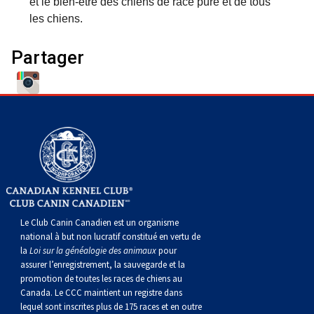
et le bien-être des chiens de race pure et de tous
Corgi gallois (Cardigan)
Rhodesian ridgeback
Épagneul des champs
Terrier wheaten à poil doux
Mâtin napolitain
les chiens.
Corgi gallois (Pembroke)
Lévrier persan
Épagneul français
Bull terrier du Staffordshire
Terre-Neuve
Partager
Pumi
Shikoku
Épagneul d’eau irlandais
Terrier gallois
Chien d’eau portugais
Lapphund suédois
Whippet
Épagneul Sussex
Terrier blanc du West Highland
Rottweiler
Chien nu du Pérou (Perro Sin Pelo Del Peru)
Épagneul springer gallois
Samoyède
Spinone italiano
Schnauzer (géant)
Le Club Canin Canadien est un organisme
national à but non lucratif constitué en vertu de
Vizsla à poil lisse
Schnauzer (standard)
la
Loi sur la généalogie des animaux
pour
assurer l’enregistrement, la sauvegarde et la
promotion de toutes les races de chiens au
Vizsla à poil dur
Husky sibérien
Canada. Le CCC maintient un registre dans
lequel sont inscrites plus de 175 races et en outre