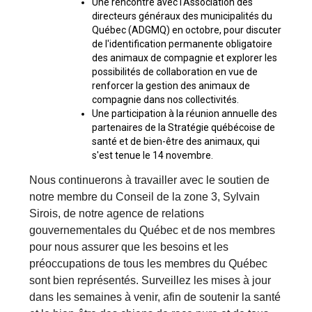
Une rencontre avec l'Association des
Berger anglais
Chien Ibizan
Terrier tibétain
Setter irlandais
Terrier de Norwich
Caniche (nain)
Grand bouvier suisse
Top Dogs
directeurs généraux des municipalités du
Québec (ADGMQ) en octobre, pour discuter
de l'identification permanente obligatoire
Berger polonais de plaine
Lévrier irlandais
Xoloitzcuintli (moyen)
Épagneul cocker américain
Terrier du révérend Russell
Carlin
Chien du Groenland
des animaux de compagnie et explorer les
possibilités de collaboration en vue de
renforcer la gestion des animaux de
Berger portugais
Norrbottenspets
Xoloïtzcuintli (standard)
Épagneul d’eau américain
Terrier chasseur de rat
Petit chien russe
Hovawart
compagnie dans nos collectivités.
Une participation à la réunion annuelle des
Puli
Elkhound norvégien
Épagneul bleu de Picardie
Terrier Russell
Terrier à poil soyeux
Chien d’ours de Carélie
partenaires de la Stratégie québécoise de
santé et de bien-être des animaux, qui
s'est tenue le 14 novembre.
Schapendoes néerlandais
Lundehund norvégien
Épagneul breton
Schnauzer (nain)
Fox terrier miniature
Komondor
Nous continuerons à travailler avec le soutien de
notre membre du Conseil de la zone 3, Sylvain
Berger Shetland
Otterhound
Épagneul Clumber
Terrier écossais
Terrier de Manchester nain
Kuvasz
Sirois, de notre agence de relations
gouvernementales du Québec et de nos membres
Chien d’eau espagnol
Petit basset griffon vendéen
Épagneul cocker anglais
Terrier Sealyham
Xoloitzcuintli (nain)
Leonberger
pour nous assurer que les besoins et les
préoccupations de tous les membres du Québec
sont bien représentés. Surveillez les mises à jour
Vallhund suédois
Pharaoh Hound
Épagneul springer anglais
Terrier Skye
Terrier du Yorkshire
Mastiff
dans les semaines à venir, afin de soutenir la santé