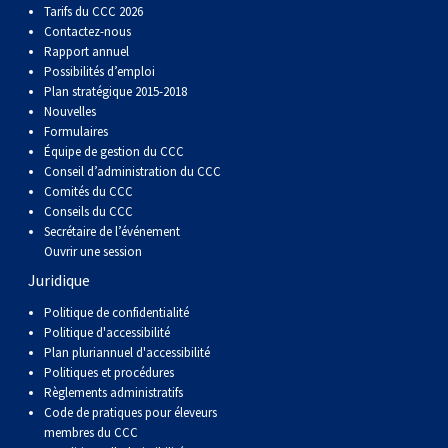
Tarifs du CCC 2026
Berger anglais
Chien Ibizan
Terrier tibétain
Setter irlandais
Terrier de Norwich
Caniche (nain)
Grand bouvier suisse
Top Dogs
Contactez-nous
Rapport annuel
Berger polonais de plaine
Lévrier irlandais
Xoloitzcuintli (moyen)
Épagneul cocker américain
Terrier du révérend Russell
Carlin
Chien du Groenland
Possibilités d’emploi
Plan stratégique 2015-2018
Nouvelles
Berger portugais
Norrbottenspets
Xoloïtzcuintli (standard)
Épagneul d’eau américain
Terrier chasseur de rat
Petit chien russe
Hovawart
Formulaires
Équipe de gestion du CCC
Conseil d’administration du CCC
Puli
Elkhound norvégien
Épagneul bleu de Picardie
Terrier Russell
Terrier à poil soyeux
Chien d’ours de Carélie
Comités du CCC
Conseils du CCC
Secrétaire de l’événement
Schapendoes néerlandais
Lundehund norvégien
Épagneul breton
Schnauzer (nain)
Fox terrier miniature
Komondor
Ouvrir une session
Juridique
Berger Shetland
Otterhound
Épagneul Clumber
Terrier écossais
Terrier de Manchester nain
Kuvasz
Politique de confidentialité
Politique d'accessibilité
Chien d’eau espagnol
Petit basset griffon vendéen
Épagneul cocker anglais
Terrier Sealyham
Xoloitzcuintli (nain)
Leonberger
Plan pluriannuel d'accessibilité
Politiques et procédures
Règlements administratifs
Vallhund suédois
Pharaoh Hound
Épagneul springer anglais
Terrier Skye
Terrier du Yorkshire
Mastiff
Code de pratiques pour éleveurs
membres du CCC