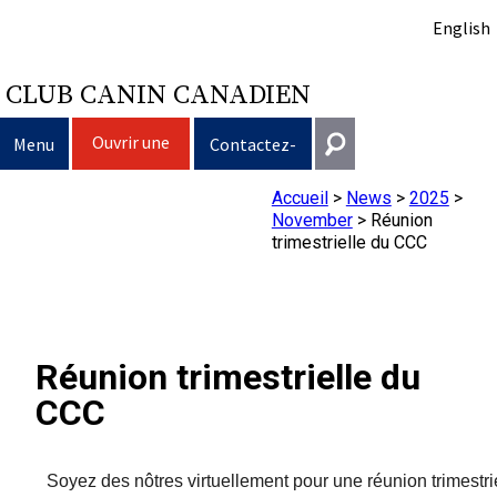
English
CLUB CANIN CANADIEN
Ouvrir une
Menu
Contactez-
session
nous
Accueil
>
News
>
2025
>
Sélection d’un chien
Entrer en contact
November
>
Réunion
trimestrielle du CCC
Éducation du chien
Puppy List
Général
information@ckc.ca
Connexion
Clubs
Décision d’acheter un chien
Propriété responsable
416-675-5511
J'ai oublié mon nom d'utilisateur
Réunion trimestrielle du
J'ai oublié mon mot de passe
Élevage
Le choix d’une race
Programme Bon voisin canin du CCC
Éducation
Création d'un club
Sans frais 1-855-364-7252
CCC
5397 Eglinton Avenue W.
Événements
Tous les chiens
Trouver un éleveur responsable
Je veux faire tester mon chien
Assurance vétérinaire
Ressources pour les clubs
Standards de race du CCC
Bureau 101
Soyez des nôtres virtuellement pour une réunion trimestri
Etobicoke (Ontario)