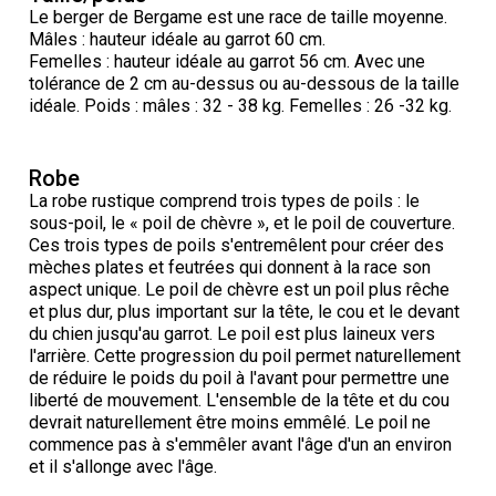
Berger anglais
Chien Ibizan
Terrier tibétain
Setter irlandais
Terrier de Norwich
Caniche (nain)
Grand bouvier suisse
Top Dogs
Le berger de Bergame est une race de taille moyenne.
Mâles : hauteur idéale au garrot 60 cm.
Femelles : hauteur idéale au garrot 56 cm. Avec une
Berger polonais de plaine
Lévrier irlandais
Xoloitzcuintli (moyen)
Épagneul cocker américain
Terrier du révérend Russell
Carlin
Chien du Groenland
tolérance de 2 cm au-dessus ou au-dessous de la taille
idéale. Poids : mâles : 32 - 38 kg. Femelles : 26 -32 kg.
Berger portugais
Norrbottenspets
Xoloïtzcuintli (standard)
Épagneul d’eau américain
Terrier chasseur de rat
Petit chien russe
Hovawart
Robe
Puli
Elkhound norvégien
Épagneul bleu de Picardie
Terrier Russell
Terrier à poil soyeux
Chien d’ours de Carélie
La robe rustique comprend trois types de poils : le
sous-poil, le « poil de chèvre », et le poil de couverture.
Ces trois types de poils s'entremêlent pour créer des
Schapendoes néerlandais
Lundehund norvégien
Épagneul breton
Schnauzer (nain)
Fox terrier miniature
Komondor
mèches plates et feutrées qui donnent à la race son
aspect unique. Le poil de chèvre est un poil plus rêche
et plus dur, plus important sur la tête, le cou et le devant
Berger Shetland
Otterhound
Épagneul Clumber
Terrier écossais
Terrier de Manchester nain
Kuvasz
du chien jusqu'au garrot. Le poil est plus laineux vers
l'arrière. Cette progression du poil permet naturellement
de réduire le poids du poil à l'avant pour permettre une
Chien d’eau espagnol
Petit basset griffon vendéen
Épagneul cocker anglais
Terrier Sealyham
Xoloitzcuintli (nain)
Leonberger
liberté de mouvement. L'ensemble de la tête et du cou
devrait naturellement être moins emmêlé. Le poil ne
commence pas à s'emmêler avant l'âge d'un an environ
Vallhund suédois
Pharaoh Hound
Épagneul springer anglais
Terrier Skye
Terrier du Yorkshire
Mastiff
et il s'allonge avec l'âge.