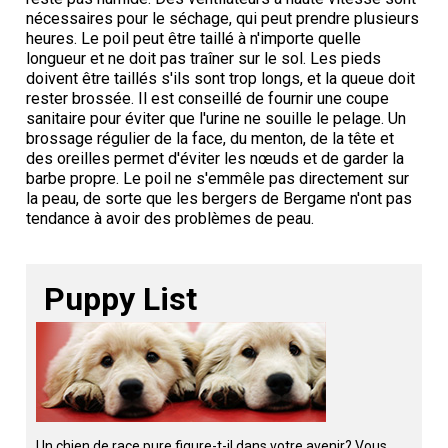
Braque de Weimar
Saint Bernard
nécessaires pour le séchage, qui peut prendre plusieurs
heures. Le poil peut être taillé à n'importe quelle
longueur et ne doit pas traîner sur le sol. Les pieds
Dogue du Tibet
doivent être taillés s'ils sont trop longs, et la queue doit
rester brossée. Il est conseillé de fournir une coupe
sanitaire pour éviter que l'urine ne souille le pelage. Un
Laika de lakoutie
brossage régulier de la face, du menton, de la tête et
des oreilles permet d'éviter les nœuds et de garder la
barbe propre. Le poil ne s'emmêle pas directement sur
la peau, de sorte que les bergers de Bergame n'ont pas
tendance à avoir des problèmes de peau.
Puppy List
Un chien de race pure figure-t-il dans votre avenir? Vous