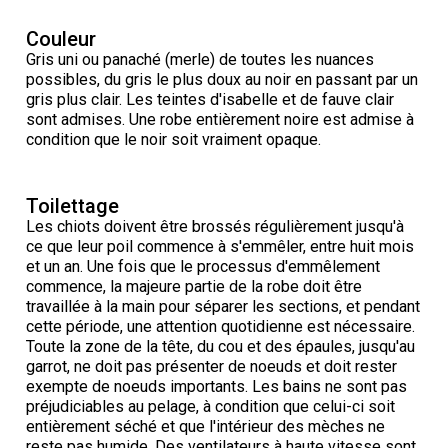
Corgi gallois (Cardigan)
Rhodesian ridgeback
Épagneul des champs
Terrier wheaten à poil doux
Mâtin napolitain
Couleur
Gris uni ou panaché (merle) de toutes les nuances
Corgi gallois (Pembroke)
Lévrier persan
Épagneul français
Bull terrier du Staffordshire
Terre-Neuve
possibles, du gris le plus doux au noir en passant par un
gris plus clair. Les teintes d'isabelle et de fauve clair
sont admises. Une robe entièrement noire est admise à
Pumi
Shikoku
Épagneul d’eau irlandais
Terrier gallois
Chien d’eau portugais
condition que le noir soit vraiment opaque.
Lapphund suédois
Whippet
Épagneul Sussex
Terrier blanc du West Highland
Rottweiler
Toilettage
Les chiots doivent être brossés régulièrement jusqu'à
Chien nu du Pérou (Perro Sin Pelo Del Peru)
Épagneul springer gallois
Samoyède
ce que leur poil commence à s'emmêler, entre huit mois
et un an. Une fois que le processus d'emmêlement
commence, la majeure partie de la robe doit être
Spinone italiano
Schnauzer (géant)
travaillée à la main pour séparer les sections, et pendant
cette période, une attention quotidienne est nécessaire.
Toute la zone de la tête, du cou et des épaules, jusqu'au
Vizsla à poil lisse
Schnauzer (standard)
garrot, ne doit pas présenter de noeuds et doit rester
exempte de noeuds importants. Les bains ne sont pas
Vizsla à poil dur
Husky sibérien
préjudiciables au pelage, à condition que celui-ci soit
entièrement séché et que l'intérieur des mèches ne
reste pas humide. Des ventilateurs à haute vitesse sont