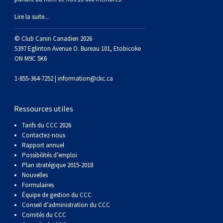
Braque de Weimar
Saint Bernard
Lire la suite...
Dogue du Tibet
© Club Canin Canadien 2026
5397 Eglinton Avenue O. Bureau 101, Etobicoke
ON M9C 5K6
Laika de lakoutie
1-855-364-7252 |
information@ckc.ca
Ressources utiles
Tarifs du CCC 2026
Contactez-nous
Rapport annuel
Possibilités d’emploi
Plan stratégique 2015-2018
Nouvelles
Formulaires
Équipe de gestion du CCC
Conseil d’administration du CCC
Comités du CCC