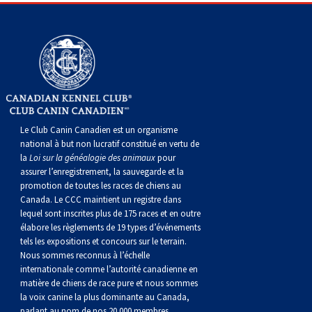
Corgi gallois (Cardigan)
Rhodesian ridgeback
Épagneul des champs
Terrier wheaten à poil doux
Mâtin napolitain
Corgi gallois (Pembroke)
Lévrier persan
Épagneul français
Bull terrier du Staffordshire
Terre-Neuve
Pumi
Shikoku
Épagneul d’eau irlandais
Terrier gallois
Chien d’eau portugais
Lapphund suédois
Whippet
Épagneul Sussex
Terrier blanc du West Highland
Rottweiler
Le Club Canin Canadien est un organisme
national à but non lucratif constitué en vertu de
la
Loi sur la généalogie des animaux
pour
Chien nu du Pérou (Perro Sin Pelo Del Peru)
Épagneul springer gallois
Samoyède
assurer l’enregistrement, la sauvegarde et la
promotion de toutes les races de chiens au
Canada. Le CCC maintient un registre dans
Spinone italiano
Schnauzer (géant)
lequel sont inscrites plus de 175 races et en outre
élabore les règlements de 19 types d’événements
tels les expositions et concours sur le terrain.
Vizsla à poil lisse
Schnauzer (standard)
Nous sommes reconnus à l’échelle
internationale comme l’autorité canadienne en
Vizsla à poil dur
Husky sibérien
matière de chiens de race pure et nous sommes
la voix canine la plus dominante au Canada,
parlant au nom de nos 20 000 membres.