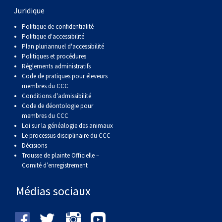
Corgi gallois (Cardigan)
Rhodesian ridgeback
Épagneul des champs
Terrier wheaten à poil doux
Mâtin napolitain
Juridique
Politique de confidentialité
Corgi gallois (Pembroke)
Lévrier persan
Épagneul français
Bull terrier du Staffordshire
Terre-Neuve
Politique d'accessibilité
Plan pluriannuel d'accessibilité
Politiques et procédures
Pumi
Shikoku
Épagneul d’eau irlandais
Terrier gallois
Chien d’eau portugais
Règlements administratifs
Code de pratiques pour éleveurs
membres du CCC
Lapphund suédois
Whippet
Épagneul Sussex
Terrier blanc du West Highland
Rottweiler
Conditions d'admissibilité
Code de déontologie pour
membres du CCC
Chien nu du Pérou (Perro Sin Pelo Del Peru)
Épagneul springer gallois
Samoyède
Loi sur la généalogie des animaux
Le processus disciplinaire du CCC
Spinone italiano
Schnauzer (géant)
Décisions
Trousse de plainte Officielle –
Comité d’enregistrement
Vizsla à poil lisse
Schnauzer (standard)
Médias sociaux
Vizsla à poil dur
Husky sibérien