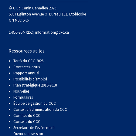
Berger anglais
Chien Ibizan
Terrier tibétain
Setter irlandais
Terrier de Norwich
Caniche (nain)
Grand bouvier suisse
Top Dogs
© Club Canin Canadien 2026
5397 Eglinton Avenue O. Bureau 101, Etobicoke
ON M9C 5K6
Berger polonais de plaine
Lévrier irlandais
Xoloitzcuintli (moyen)
Épagneul cocker américain
Terrier du révérend Russell
Carlin
Chien du Groenland
1-855-364-7252 |
information@ckc.ca
Berger portugais
Norrbottenspets
Xoloïtzcuintli (standard)
Épagneul d’eau américain
Terrier chasseur de rat
Petit chien russe
Hovawart
Ressources utiles
Puli
Elkhound norvégien
Épagneul bleu de Picardie
Terrier Russell
Terrier à poil soyeux
Chien d’ours de Carélie
Tarifs du CCC 2026
Contactez-nous
Schapendoes néerlandais
Lundehund norvégien
Épagneul breton
Schnauzer (nain)
Fox terrier miniature
Komondor
Rapport annuel
Possibilités d’emploi
Plan stratégique 2015-2018
Berger Shetland
Otterhound
Épagneul Clumber
Terrier écossais
Terrier de Manchester nain
Kuvasz
Nouvelles
Formulaires
Équipe de gestion du CCC
Chien d’eau espagnol
Petit basset griffon vendéen
Épagneul cocker anglais
Terrier Sealyham
Xoloitzcuintli (nain)
Leonberger
Conseil d’administration du CCC
Comités du CCC
Conseils du CCC
Vallhund suédois
Pharaoh Hound
Épagneul springer anglais
Terrier Skye
Terrier du Yorkshire
Mastiff
Secrétaire de l’événement
Ouvrir une session