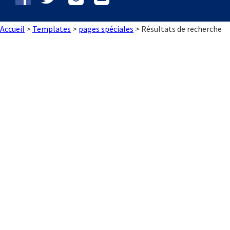
Braque de Weimar
Saint Bernard
Accueil
>
Templates
>
pages spéciales
>
Résultats de recherche
Dogue du Tibet
Laika de lakoutie