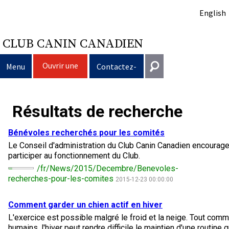
English
CLUB CANIN CANADIEN
Ouvrir une
Menu
Contactez-
session
nous
Sélection d’un chien
Entrer en contact
Résultats de recherche
Éducation du chien
Puppy List
Général
Bénévoles recherchés pour les comités
information@ckc.ca
Le Conseil d'administration du Club Canin Canadien encourag
Connexion
Clubs
Décision d’acheter un chien
Propriété responsable
participer au fonctionnement du Club.
416-675-5511
J'ai oublié mon nom d'utilisateur
/fr/News/2015/Decembre/Benevoles-
J'ai oublié mon mot de passe
Élevage
Le choix d’une race
Programme Bon voisin canin du CCC
Éducation
Création d'un club
recherches-pour-les-comites
2015-12-23 00:00:00
Sans frais 1-855-364-7252
5397 Eglinton Avenue W.
Comment garder un chien actif en hiver
Événements
Tous les chiens
Trouver un éleveur responsable
Je veux faire tester mon chien
Assurance vétérinaire
Ressources pour les clubs
Standards de race du CCC
Bureau 101
L'exercice est possible malgré le froid et la neige. Tout com
Etobicoke (Ontario)
humains, l'hiver peut rendre difficile le maintien d'une routine q