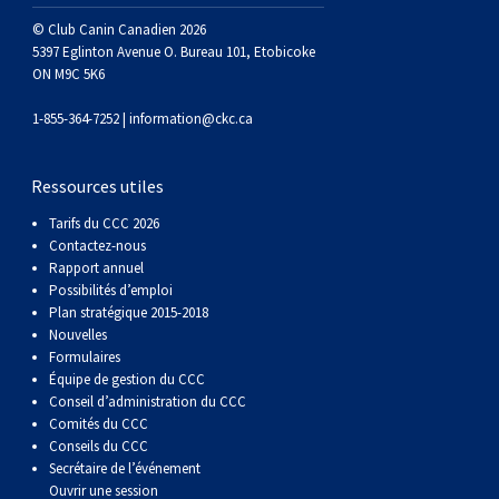
Berger anglais
Chien Ibizan
Terrier tibétain
Setter irlandais
Terrier de Norwich
Caniche (nain)
Grand bouvier suisse
Top Dogs
© Club Canin Canadien 2026
5397 Eglinton Avenue O. Bureau 101, Etobicoke
ON M9C 5K6
Berger polonais de plaine
Lévrier irlandais
Xoloitzcuintli (moyen)
Épagneul cocker américain
Terrier du révérend Russell
Carlin
Chien du Groenland
1-855-364-7252 |
information@ckc.ca
Berger portugais
Norrbottenspets
Xoloïtzcuintli (standard)
Épagneul d’eau américain
Terrier chasseur de rat
Petit chien russe
Hovawart
Ressources utiles
Puli
Elkhound norvégien
Épagneul bleu de Picardie
Terrier Russell
Terrier à poil soyeux
Chien d’ours de Carélie
Tarifs du CCC 2026
Contactez-nous
Schapendoes néerlandais
Lundehund norvégien
Épagneul breton
Schnauzer (nain)
Fox terrier miniature
Komondor
Rapport annuel
Possibilités d’emploi
Plan stratégique 2015-2018
Berger Shetland
Otterhound
Épagneul Clumber
Terrier écossais
Terrier de Manchester nain
Kuvasz
Nouvelles
Formulaires
Équipe de gestion du CCC
Chien d’eau espagnol
Petit basset griffon vendéen
Épagneul cocker anglais
Terrier Sealyham
Xoloitzcuintli (nain)
Leonberger
Conseil d’administration du CCC
Comités du CCC
Conseils du CCC
Vallhund suédois
Pharaoh Hound
Épagneul springer anglais
Terrier Skye
Terrier du Yorkshire
Mastiff
Secrétaire de l’événement
Ouvrir une session