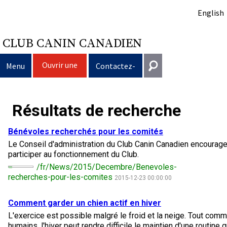
English
CLUB CANIN CANADIEN
Ouvrir une
Menu
Contactez-
session
nous
Sélection d’un chien
Entrer en contact
Résultats de recherche
Éducation du chien
Puppy List
Général
Bénévoles recherchés pour les comités
information@ckc.ca
Le Conseil d'administration du Club Canin Canadien encourag
Connexion
Clubs
Décision d’acheter un chien
Propriété responsable
participer au fonctionnement du Club.
416-675-5511
J'ai oublié mon nom d'utilisateur
/fr/News/2015/Decembre/Benevoles-
J'ai oublié mon mot de passe
Élevage
Le choix d’une race
Programme Bon voisin canin du CCC
Éducation
Création d'un club
recherches-pour-les-comites
2015-12-23 00:00:00
Sans frais 1-855-364-7252
5397 Eglinton Avenue W.
Comment garder un chien actif en hiver
Événements
Tous les chiens
Trouver un éleveur responsable
Je veux faire tester mon chien
Assurance vétérinaire
Ressources pour les clubs
Standards de race du CCC
Bureau 101
L'exercice est possible malgré le froid et la neige. Tout com
Etobicoke (Ontario)
humains, l'hiver peut rendre difficile le maintien d'une routine q