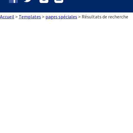
Braque de Weimar
Saint Bernard
Accueil
>
Templates
>
pages spéciales
>
Résultats de recherche
Dogue du Tibet
Laika de lakoutie