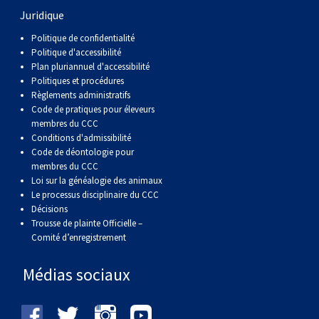
Corgi gallois (Cardigan)
Rhodesian ridgeback
Épagneul des champs
Terrier wheaten à poil doux
Mâtin napolitain
Juridique
Politique de confidentialité
Corgi gallois (Pembroke)
Lévrier persan
Épagneul français
Bull terrier du Staffordshire
Terre-Neuve
Politique d'accessibilité
Plan pluriannuel d'accessibilité
Politiques et procédures
Pumi
Shikoku
Épagneul d’eau irlandais
Terrier gallois
Chien d’eau portugais
Règlements administratifs
Code de pratiques pour éleveurs
membres du CCC
Lapphund suédois
Whippet
Épagneul Sussex
Terrier blanc du West Highland
Rottweiler
Conditions d'admissibilité
Code de déontologie pour
membres du CCC
Chien nu du Pérou (Perro Sin Pelo Del Peru)
Épagneul springer gallois
Samoyède
Loi sur la généalogie des animaux
Le processus disciplinaire du CCC
Spinone italiano
Schnauzer (géant)
Décisions
Trousse de plainte Officielle –
Comité d’enregistrement
Vizsla à poil lisse
Schnauzer (standard)
Médias sociaux
Vizsla à poil dur
Husky sibérien