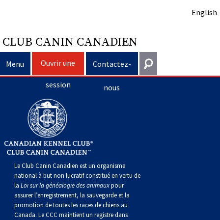
English
CLUB CANIN CANADIEN
Ouvrir une
Menu
Contactez-
session
nous
Sélection d’un chien
Entrer en contact
Éducation du chien
Puppy List
Général
information@ckc.ca
Connexion
Clubs
Décision d’acheter un chien
Propriété responsable
416-675-5511
J'ai oublié mon nom d'utilisateur
Le Club Canin Canadien est un organisme
J'ai oublié mon mot de passe
Élevage
Le choix d’une race
Programme Bon voisin canin du CCC
Éducation
Création d'un club
Sans frais 1-855-364-7252
national à but non lucratif constitué en vertu de
la
Loi sur la généalogie des animaux
pour
5397 Eglinton Avenue W.
assurer l’enregistrement, la sauvegarde et la
Événements
Tous les chiens
Trouver un éleveur responsable
Je veux faire tester mon chien
Assurance vétérinaire
Ressources pour les clubs
Standards de race du CCC
Bureau 101
promotion de toutes les races de chiens au
Etobicoke (Ontario)
Canada. Le CCC maintient un registre dans