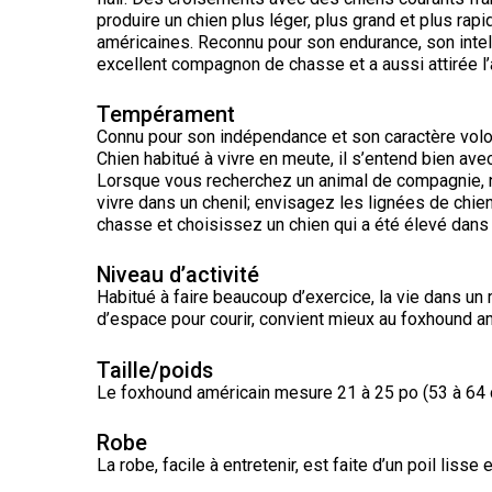
chinois
Chien
allemand
terrier
travail
à
produire un chien plus léger, plus grand et plus ra
Dachshund
esquimau
(à
miniature
crête
américaines. Reconnu pour son endurance, son intelli
Berger
(teckel
canadien
Dalmatien
poil
picard
nain
excellent compagnon de chasse et a aussi attirée l’
long)
à
poil
Terrier
Coton
Cane
Tempérament
long)
Bouledogue
Cairn
de
Berger
Corso
français
Braque
Connu pour son indépendance et son caractère volont
Tuléar
des
allemand
Chien habitué à vivre en meute, il s’entend bien avec
Pyrénées
(à
Lorsque vous recherchez un animal de compagnie, n
Dachshund
Terrier
poil
Chien
vivre dans un chenil; envisagez les lignées de chie
(teckel
Pinscher
tchèque
court)
Épagneul
loup
nain
allemand
chasse et choisissez un chien qui a été élevé dans u
toy
Berger
Tchécoslovaque
à
anglais
de
poil
Bergame
Terrier
Niveau d’activité
court)
Braque
Akita
Dandie
Habitué à faire beaucoup d’exercice, la vie dans un
allemand
Doberman
japonais
Dinmont
(à
Griffon
d’espace pour courir, convient mieux au foxhound am
pinscher
poil
(bruxellois)
Border
Dachshund
dur)
Colley
(teckel
Taille/poids
Spitz
Fox-
nain
Dogue
Le foxhound américain mesure 21 à 25 po (53 à 64 c
japonais
terrier
à
Bichon
de
(à
poil
Pudelpointer
havanais
Bouvier
Bordeaux
poil
dur)
Robe
des
lisse)
Flandres
Keeshond
La robe, facile à entretenir, est faite d’un poil lisse e
Retriever
Lévrier