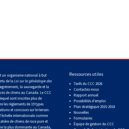
Concours
de
rallye
obéissance
Concours
sur
le
terrain
pour
vriers et chiens courants
>
Foxhound américain
retrievers
Ressources utiles
t un organisme national à but
Concours
ertu de la
Loi sur la généalogie des
Tarifs du CCC 2026
sur
egistrement, la sauvegarde et la
Contactez-nous
le
aces de chiens au Canada. Le CCC
Rapport annuel
terrain
lequel sont inscrites plus de
pour
Possibilités d’emploi
re les règlements de 19 types
épagneuls
Plan stratégique 2015-2018
de
itions et concours sur le terrain.
Nouvelles
chasse
’échelle internationale comme
Formulaires
atière de chiens de race pure et
Équipe de gestion du CCC
ne la plus dominante au Canada,