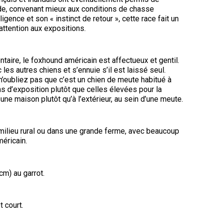
2016
Formulaires - Enregistrement
de
sur
sur
sur
troupeau
sur
sur
pide, convenant mieux aux conditions de chasse
Jeunes manieurs
compagnie
Top
Top
Top
Top
Top
le
le
le
et
le
le
gence et son « instinct de retour », cette race fait un
Dogs
Dogs
Dogs
Dog
Dog
terrain
terrain
terrain
concours
terrain
terrain
Épreuve
attention aux expositions.
sur
sur
sur
sur
sur
Top
sur
-
-
de
le
le
le
le
le
Dogs
le
2024
2023
Compagnon canin
Groupe
travail
terrain
terrain
terrain
terrain
terrain
2015
terrain
7 -
au
Les
Les
Top
-
-
-
-
-
-
Chiens
terrier
Top
Top
Dogs
aire, le foxhound américain est affectueux et gentil.
2022
2020
2021
2019
2018
2025
de
Dogs
Dogs
Top
Top
 les autres chiens et s’ennuie s’il est laissé seul.
Titres attribués
berger
multidisciplinaires
multidisciplinaires
Dogs
Dogs
’oubliez pas que c’est un chien de meute habitué à
en
en
Épreuves
ns d’exposition plutôt que celles élevées pour la
Top
Top
Top
Top
Top
travail
travail
de
ne maison plutôt qu’à l’extérieur, au sein d’une meute.
Dogs
Dogs
Dogs
Dog
Dog
Élection et Référendums 2026
sur
sur
rapport
en
en
en
en
multidisciplinaire
troupeau
troupeau
d’objet
travail
travail
travail
travail
-
-
-
sur
sur
sur
sur
2018
2024
2023
 milieu rural ou dans une grande ferme, avec beaucoup
troupeau
troupeau
troupeau
troupeau
éricain.
-
-
-
-
Concours
2022
2020
2021
2019
de
Top
travail
Dogs
sur
m) au garrot.
multidisciplinaires
troupeau
Top
Top
Top
Top
-
Dogs
Dogs
Dogs
Dog
2023
multidisciplinaires
multidisciplinaires
multidisciplinaires
multidisciplinaire
t court.
-
-
-
-
Concours
2022
2020
2021
2019
sur