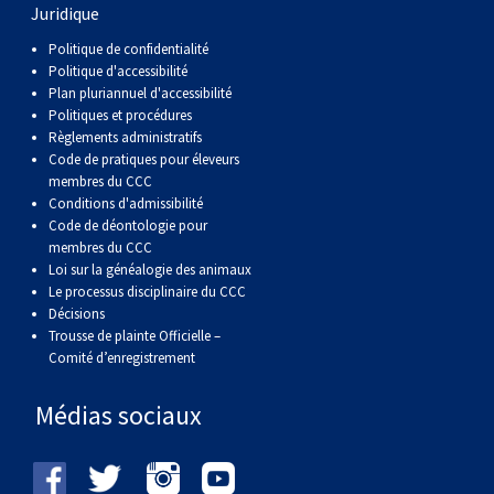
Juridique
Braque de Weimar
Saint Bernard
Politique de confidentialité
Politique d'accessibilité
Dogue du Tibet
Plan pluriannuel d'accessibilité
Politiques et procédures
Laika de lakoutie
Règlements administratifs
Code de pratiques pour éleveurs
membres du CCC
Conditions d'admissibilité
Code de déontologie pour
membres du CCC
Loi sur la généalogie des animaux
Le processus disciplinaire du CCC
Décisions
Trousse de plainte Officielle –
Comité d’enregistrement
Médias sociaux