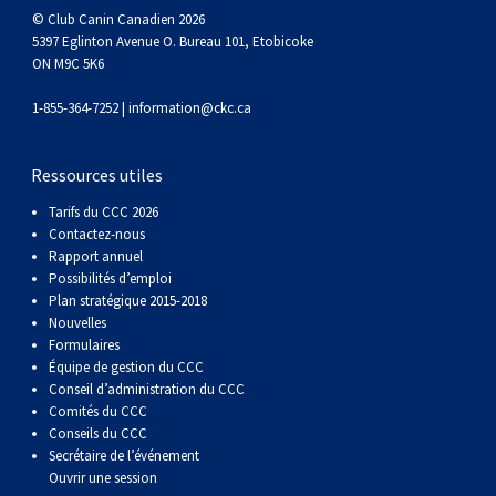
Corgi gallois (Cardigan)
Rhodesian ridgeback
Épagneul des champs
Terrier wheaten à poil doux
Mâtin napolitain
© Club Canin Canadien 2026
5397 Eglinton Avenue O. Bureau 101, Etobicoke
ON M9C 5K6
Corgi gallois (Pembroke)
Lévrier persan
Épagneul français
Bull terrier du Staffordshire
Terre-Neuve
1-855-364-7252 |
information@ckc.ca
Pumi
Shikoku
Épagneul d’eau irlandais
Terrier gallois
Chien d’eau portugais
Ressources utiles
Lapphund suédois
Whippet
Épagneul Sussex
Terrier blanc du West Highland
Rottweiler
Tarifs du CCC 2026
Contactez-nous
Rapport annuel
Chien nu du Pérou (Perro Sin Pelo Del Peru)
Épagneul springer gallois
Samoyède
Possibilités d’emploi
Plan stratégique 2015-2018
Nouvelles
Spinone italiano
Schnauzer (géant)
Formulaires
Équipe de gestion du CCC
Vizsla à poil lisse
Schnauzer (standard)
Conseil d’administration du CCC
Comités du CCC
Conseils du CCC
Vizsla à poil dur
Husky sibérien
Secrétaire de l’événement
Ouvrir une session