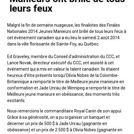
M9C 5K6
Formulaires
Chiens de berger
Je veux devenir évaluateur
Nutrition
Informations sur l'éducation
Profilage d'ADN
L’Exposition du championnat national du CCC 2026
leurs feux
lundi à vendredi
Le courrier canin
Appenzeller sennenhund
Lévriers et chiens courants
Ressources pour les évaluateurs et les clubs
Santé
Quoi de neuf?
Programme intégré sur la santé des races
Aperçu des événements
9 h à 17 h
Malgré la fin de semaine nuageuse, les finalistes des Finales
HNE
Nationales 2014 Jeunes Manieurs ont brillé de tous leurs feux à
Adhésion au CCC
Bouvier australien
Lévrier afghan
Chiens de compagnie
Organiser un test CGN
Toilettage
FAQ
Éducation des éleveurs
Ressources éducatives
Agilité
Calendrier - événements
cet événement canadien qui a eu lieu le samedi 2 août 2014
dans la ville florissante de Sainte-Foy, au Québec.
Adhésion Plus – sans frais
Kelpie australien
Azawakh
Chien esquimau américain (miniature)
Chiens de sport
Chien égaré
Soutien à la communauté des éleveurs
CONDITIONS D’ADMISSIBILITÉ
Concours sur le terrain pour beagles
CanuckDogs.com
Sociétés affiliées
Ed Graveley, membre du Conseil d’administration du CCC, et
1-855-880-6237
Lance Novak, directeur exécutif du CCC, ont assisté à cet
événement qui a mis en valeur le talent canadien. Ils étaient
Berger australien
Basenji
Chien esquimau américain (standard)
Barbet
Terriers
Stratégies en matière de santé des races
Groupe 1 - Chiens de sport
Programme de soutien aux éleveurs de Trupanion
Programme Bon voisin canin du CCC
Procédure pour enregistrer un chien au CCC
Royal Canin
Adhésion au CCC
heureux d’être présents lorsqu’Olivia Nobes de la Colombie-
Bureau des commandes
Britannique a remporté le titre de Meilleure jeune manieure en
1-800-250-8040
Bouvier australien courte queue
Basset Hound
Bichon frisé
Braque français (Gascogne)
Terrier airedale
Chiens nains
Programme d'ADN
Groupe 2 - Lévriers et chiens courants
Inscription à la Puppy List
Programme de poursuite sur leurre
Procédure pour un numéro d’inscription à l’événement
Répertoire des juges
BFL Canada
Jeunes manieurs
conformation et Jade Unrau de Winnipeg a remporté le titre de
Meilleure jeune manieure en obéissance, des moments très
orderdesk@ckc.ca
excitants.
Colley barbu
Beagle
Terrier de Boston
Braque français (Pyrénées)
Terrier Nu Américain
Affenpinscher
Chiens de travail
Programme de certification des éleveurs du CCC
Groupe 3 - Chiens-de-travail
L'importation des chiens
Expositions de conformation
Top Dogs
Days Inn
Nous remercions le commanditaire Royal Canin de son appui.
Grâce à sa générosité, on a pu organiser un banquet et
Beauceron
Chien de St-Hubert
Bouledogue anglais
Braque d'Auvergne
Terrier américain du Staffordshire
Chien esquimau américain (nain)
Akita
Groupe 4 - Terriers
Bureau des commandes
Épreuve de chien de trait
Top Dogs 2025
Assemblée générale annuelle du CCC
Dodge
FAQ
décerner un prix de 500 $ à Jade Unrau (gagnante en
obéissance) et un prix de 2 500 $ à Olivia Nobes (gagnante en
Quand puis-je m'attendre à recevoir une version PDF de mon