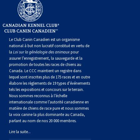
Berger anglais
Chien Ibizan
Terrier tibétain
Setter irlandais
Terrier de Norwich
Caniche (nain)
Grand bouvier suisse
Top Dogs
Berger polonais de plaine
Lévrier irlandais
Xoloitzcuintli (moyen)
Épagneul cocker américain
Terrier du révérend Russell
Carlin
Chien du Groenland
Berger portugais
Norrbottenspets
Xoloïtzcuintli (standard)
Épagneul d’eau américain
Terrier chasseur de rat
Petit chien russe
Hovawart
Le Club Canin Canadien est un organisme
national à but non lucratif constitué en vertu de
la
Loi sur la généalogie des animaux
pour
Puli
Elkhound norvégien
Épagneul bleu de Picardie
Terrier Russell
Terrier à poil soyeux
Chien d’ours de Carélie
assurer l’enregistrement, la sauvegarde et la
promotion de toutes les races de chiens au
Canada. Le CCC maintient un registre dans
Schapendoes néerlandais
Lundehund norvégien
Épagneul breton
Schnauzer (nain)
Fox terrier miniature
Komondor
lequel sont inscrites plus de 175 races et en outre
élabore les règlements de 19 types d’événements
tels les expositions et concours sur le terrain.
Berger Shetland
Otterhound
Épagneul Clumber
Terrier écossais
Terrier de Manchester nain
Kuvasz
Nous sommes reconnus à l’échelle
internationale comme l’autorité canadienne en
matière de chiens de race pure et nous sommes
Chien d’eau espagnol
Petit basset griffon vendéen
Épagneul cocker anglais
Terrier Sealyham
Xoloitzcuintli (nain)
Leonberger
la voix canine la plus dominante au Canada,
parlant au nom de nos 20 000 membres.
Vallhund suédois
Pharaoh Hound
Épagneul springer anglais
Terrier Skye
Terrier du Yorkshire
Mastiff
Lire la suite...