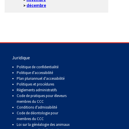
9 h à 17 h
décembre
Dodge
HNE
PetTech
Adhésion Plus – sans frais
Solutions
1-855-880-6237
Motel
6
Bureau des commandes
Juridique
&
Studio
1-800-250-8040
Politique de confidentialité
6
Politique d'accessibilité
orderdesk@ckc.ca
Plan pluriannuel d'accessibilité
Politiques et procédures
Trupanion
Règlements administratifs
Code de pratiques pour éleveurs
FAQ
membres du CCC
Conditions d'admissibilité
Quand puis-je m'attendre à recevoir une
Code de déontologie pour
version PDF de mon certificat?
membres du CCC
Quand puis-je m'attendre à recevoir une
Loi sur la généalogie des animaux