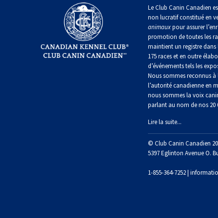
irlandais
Le Club Canin Canadien es
Berger
Mâtin
non lucratif constitué en v
Terrier
anglais
Terrier
Lévrier
napolitain
animaux
pour assurer l’enr
chasseur
de
anglais
Épagneul
de
promotion de toutes les r
Manchester
cocker
rat
maintient un registre dans 
nain
Berger
américain
Terre-
175 races et en outre élabo
polonais
Harrier
Neuve
d’événements tels les expos
de
Terrier
Nous sommes reconnus à l
plaine
Xoloitzcuintli
Épagneul
Russell
l’autorité canadienne en m
(nain)
Chien
d’eau
Chien
nous sommes la voix cani
Ibizan
américain
d’eau
parlant au nom de nos 20
Berger
portugais
Schnauzer
portugais
Terrier
(nain)
Lire la suite...
du
Lévrier
Épagneul
Yorkshire
irlandais
bleu
Rottweiler
© Club Canin Canadien 20
Puli
de
Terrier
5397 Eglinton Avenue O. B
Picardie
écossais
Norrbottenspets
Samoyède
1-855-364-7252 |
informati
Schapendoes
néerlandais
Épagneul
Terrier
breton
Elkhound
Sealyham
Schnauzer
norvégien
(géant)
Berger