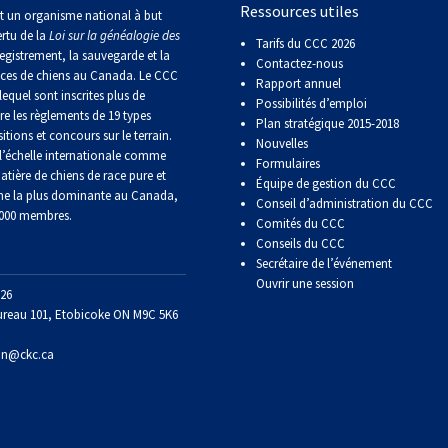
Ressources utiles
Sprinter
t un organisme national à but
ertu de la
Loi sur la généalogie des
Tarifs du CCC 2026
egistrement, la sauvegarde et la
Contactez-nous
Travail
aces de chiens au Canada. Le CCC
Rapport annuel
de
lequel sont inscrites plus de
Possibilités d’emploi
flair
re les règlements de 19 types
Plan stratégique 2015-2018
itions et concours sur le terrain.
Nouvelles
’échelle internationale comme
Formulaires
Épreuve
atière de chiens de race pure et
Équipe de gestion du CCC
de
ne la plus dominante au Canada,
Conseil d’administration du CCC
pistage
 000 membres.
Comités du CCC
Conseils du CCC
Secrétaire de l’événement
Certificat
de
Ouvrir une session
26
travail
ureau 101, Etobicoke ON M9C 5K6
on@ckc.ca
Événements
non-
CCC