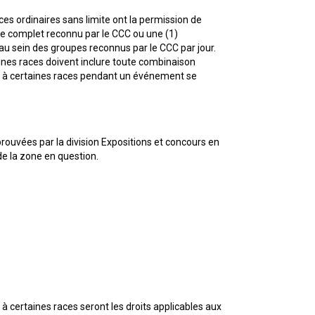
copie papier de mon certificat?
es ordinaires sans limite ont la permission de
Comment puis-je payer pour mes
upe complet reconnu par le CCC ou une (1)
demandes?
 au sein des groupes reconnus par le CCC par jour.
taines races doivent inclure toute combinaison
More...
es à certaines races pendant un événement se
Besoin d’aide? Le Club est à votre
disposition.
rouvées par la division Expositions et concours en
e la zone en question.
Si vous avez perdu des
documents d'enregistrement
ou des certificats en raison de
circonstances indépendantes
de votre volonté (incendies,
inondations, etc.), veuillez nous
contacter en utilisant l'une des
méthodes ci-dessus et nous
pourrons vous aider à
remplacer vos documents
importants.
à certaines races seront les droits applicables aux