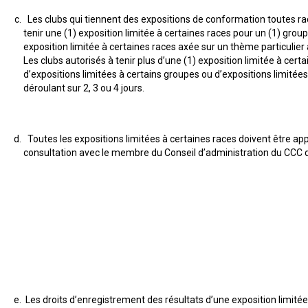
2016
Formulaires - Enregistrement
de
sur
sur
sur
troupeau
sur
sur
Jeunes manieurs
compagnie
Top
Top
Top
Top
Top
le
le
le
Les clubs qui tiennent des expositions de conformation toutes rac
et
le
le
Dogs
Dogs
Dogs
Dog
Dog
terrain
terrain
terrain
concours
terrain
terrain
tenir une (1) exposition limitée à certaines races pour un (1) gro
Épreuve
sur
sur
sur
sur
sur
Top
sur
-
-
exposition limitée à certaines races axée sur un thème particulier
de
le
le
le
le
le
Dogs
le
2024
2023
Compagnon canin
Groupe
travail
Les clubs autorisés à tenir plus d’une (1) exposition limitée à cer
terrain
terrain
terrain
terrain
terrain
2015
terrain
7 -
au
Les
Les
Top
d’expositions limitées à certains groupes ou d’expositions limité
-
-
-
-
-
-
Chiens
terrier
Top
Top
Dogs
déroulant sur 2, 3 ou 4 jours.
2022
2020
2021
2019
2018
2025
de
Dogs
Dogs
Top
Top
Titres attribués
berger
multidisciplinaires
multidisciplinaires
Dogs
Dogs
en
en
Épreuves
Top
Top
Top
Top
Top
travail
travail
de
Toutes les expositions limitées à certaines races doivent être app
Dogs
Dogs
Dogs
Dog
Dog
Élection et Référendums 2026
sur
sur
rapport
consultation avec le membre du Conseil d’administration du CCC d
en
en
en
en
multidisciplinaire
troupeau
troupeau
d’objet
travail
travail
travail
travail
-
-
-
sur
sur
sur
sur
2018
2024
2023
troupeau
troupeau
troupeau
troupeau
-
-
-
-
Concours
2022
2020
2021
2019
de
Top
travail
Dogs
sur
multidisciplinaires
troupeau
Top
Top
Top
Top
-
Dogs
Dogs
Dogs
Dog
2023
multidisciplinaires
multidisciplinaires
multidisciplinaires
multidisciplinaire
-
-
-
-
Concours
Les droits d’enregistrement des résultats d’une exposition limitée 
2022
2020
2021
2019
sur