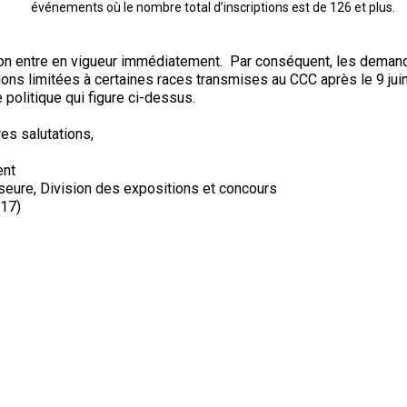
événements où le nombre total d’inscriptions est de 126 et plus.
le
terrain
de
course
on entre en vigueur immédiatement. Par conséquent, les deman
sur
ions limitées à certaines races transmises au CCC après le 9 j
leurre
 politique qui figure ci-dessus.
es salutations,
Concours
d'obéissance
ent
seure, Division des expositions et concours
017)
Épreuve
de
chasse
et
concours
sur
le
terrain
pour
chiens
d'arrêt