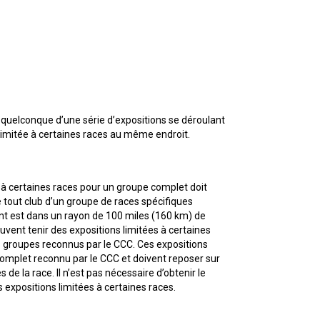
9 h à 17 h
Dodge
HNE
PetTech
Adhésion Plus – sans frais
Solutions
1-855-880-6237
Motel
r quelconque d’une série d’expositions se déroulant
6
n limitée à certaines races au même endroit.
Bureau des commandes
&
Studio
1-800-250-8040
6
orderdesk@ckc.ca
 à certaines races pour un groupe complet doit
 tout club d’un groupe de races spécifiques
Trupanion
ent est dans un rayon de 100 miles (160 km) de
peuvent tenir des expositions limitées à certaines
FAQ
s groupes reconnus par le CCC. Ces expositions
complet reconnu par le CCC et doivent reposer sur
Quand puis-je m'attendre à recevoir une
 la race. Il n’est pas nécessaire d’obtenir le
version PDF de mon certificat?
 expositions limitées à certaines races.
Quand puis-je m'attendre à recevoir une