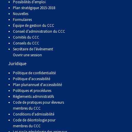
Possibilités d’emploi
Berger anglais
Chien Ibizan
Terrier tibétain
Setter irlandais
Terrier de Norwich
Caniche (nain)
Grand bouvier suisse
Top Dogs
Plan stratégique 2015-2018
Nouvelles
Formulaires
Berger polonais de plaine
Lévrier irlandais
Xoloitzcuintli (moyen)
Épagneul cocker américain
Terrier du révérend Russell
Carlin
Chien du Groenland
Équipe de gestion du CCC
Conseil d’administration du CCC
Berger portugais
Norrbottenspets
Xoloïtzcuintli (standard)
Épagneul d’eau américain
Terrier chasseur de rat
Petit chien russe
Hovawart
Comités du CCC
Conseils du CCC
Secrétaire de l’événement
Puli
Elkhound norvégien
Épagneul bleu de Picardie
Terrier Russell
Terrier à poil soyeux
Chien d’ours de Carélie
Ouvrir une session
Juridique
Schapendoes néerlandais
Lundehund norvégien
Épagneul breton
Schnauzer (nain)
Fox terrier miniature
Komondor
Politique de confidentialité
Politique d'accessibilité
Plan pluriannuel d'accessibilité
Berger Shetland
Otterhound
Épagneul Clumber
Terrier écossais
Terrier de Manchester nain
Kuvasz
Politiques et procédures
Règlements administratifs
Code de pratiques pour éleveurs
Chien d’eau espagnol
Petit basset griffon vendéen
Épagneul cocker anglais
Terrier Sealyham
Xoloitzcuintli (nain)
Leonberger
membres du CCC
Conditions d'admissibilité
Vallhund suédois
Pharaoh Hound
Épagneul springer anglais
Terrier Skye
Terrier du Yorkshire
Mastiff
Code de déontologie pour
membres du CCC
Loi sur la généalogie des animaux