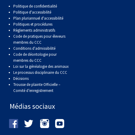
Corgi gallois (Cardigan)
Rhodesian ridgeback
Épagneul des champs
Terrier wheaten à poil doux
Mâtin napolitain
Politique de confidentialité
Politique d'accessibilité
Plan pluriannuel d'accessibilité
Corgi gallois (Pembroke)
Lévrier persan
Épagneul français
Bull terrier du Staffordshire
Terre-Neuve
Politiques et procédures
Règlements administratifs
Code de pratiques pour éleveurs
Pumi
Shikoku
Épagneul d’eau irlandais
Terrier gallois
Chien d’eau portugais
membres du CCC
Conditions d'admissibilité
Lapphund suédois
Whippet
Épagneul Sussex
Terrier blanc du West Highland
Rottweiler
Code de déontologie pour
membres du CCC
Loi sur la généalogie des animaux
Chien nu du Pérou (Perro Sin Pelo Del Peru)
Épagneul springer gallois
Samoyède
Le processus disciplinaire du CCC
Décisions
Trousse de plainte Officielle –
Spinone italiano
Schnauzer (géant)
Comité d’enregistrement
Médias sociaux
Vizsla à poil lisse
Schnauzer (standard)
Vizsla à poil dur
Husky sibérien