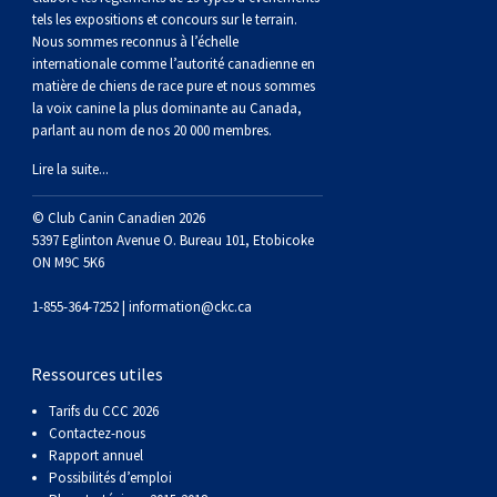
Berger anglais
Chien Ibizan
Terrier tibétain
Setter irlandais
Terrier de Norwich
Caniche (nain)
Grand bouvier suisse
Top Dogs
tels les expositions et concours sur le terrain.
Nous sommes reconnus à l’échelle
internationale comme l’autorité canadienne en
Berger polonais de plaine
Lévrier irlandais
Xoloitzcuintli (moyen)
Épagneul cocker américain
Terrier du révérend Russell
Carlin
Chien du Groenland
matière de chiens de race pure et nous sommes
la voix canine la plus dominante au Canada,
parlant au nom de nos 20 000 membres.
Berger portugais
Norrbottenspets
Xoloïtzcuintli (standard)
Épagneul d’eau américain
Terrier chasseur de rat
Petit chien russe
Hovawart
Lire la suite...
Puli
Elkhound norvégien
Épagneul bleu de Picardie
Terrier Russell
Terrier à poil soyeux
Chien d’ours de Carélie
© Club Canin Canadien 2026
5397 Eglinton Avenue O. Bureau 101, Etobicoke
Schapendoes néerlandais
Lundehund norvégien
Épagneul breton
Schnauzer (nain)
Fox terrier miniature
Komondor
ON M9C 5K6
1-855-364-7252 |
information@ckc.ca
Berger Shetland
Otterhound
Épagneul Clumber
Terrier écossais
Terrier de Manchester nain
Kuvasz
Ressources utiles
Chien d’eau espagnol
Petit basset griffon vendéen
Épagneul cocker anglais
Terrier Sealyham
Xoloitzcuintli (nain)
Leonberger
Tarifs du CCC 2026
Contactez-nous
Vallhund suédois
Pharaoh Hound
Épagneul springer anglais
Terrier Skye
Terrier du Yorkshire
Mastiff
Rapport annuel
Possibilités d’emploi