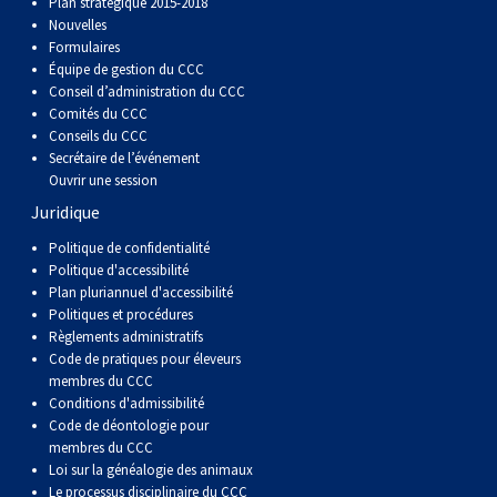
Plan stratégique 2015-2018
Corgi gallois (Cardigan)
Rhodesian ridgeback
Épagneul des champs
Terrier wheaten à poil doux
Mâtin napolitain
Nouvelles
Formulaires
Équipe de gestion du CCC
Corgi gallois (Pembroke)
Lévrier persan
Épagneul français
Bull terrier du Staffordshire
Terre-Neuve
Conseil d’administration du CCC
Comités du CCC
Conseils du CCC
Pumi
Shikoku
Épagneul d’eau irlandais
Terrier gallois
Chien d’eau portugais
Secrétaire de l’événement
Ouvrir une session
Lapphund suédois
Whippet
Épagneul Sussex
Terrier blanc du West Highland
Rottweiler
Juridique
Politique de confidentialité
Chien nu du Pérou (Perro Sin Pelo Del Peru)
Épagneul springer gallois
Samoyède
Politique d'accessibilité
Plan pluriannuel d'accessibilité
Politiques et procédures
Spinone italiano
Schnauzer (géant)
Règlements administratifs
Code de pratiques pour éleveurs
membres du CCC
Vizsla à poil lisse
Schnauzer (standard)
Conditions d'admissibilité
Code de déontologie pour
membres du CCC
Vizsla à poil dur
Husky sibérien
Loi sur la généalogie des animaux
Le processus disciplinaire du CCC