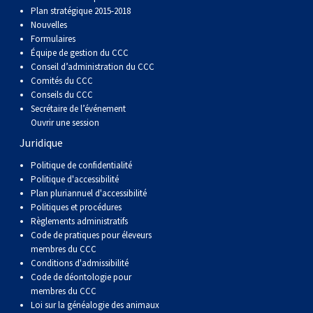
Berger anglais
Chien Ibizan
Terrier tibétain
Setter irlandais
Terrier de Norwich
Caniche (nain)
Grand bouvier suisse
Top Dogs
Plan stratégique 2015-2018
Nouvelles
Formulaires
Berger polonais de plaine
Lévrier irlandais
Xoloitzcuintli (moyen)
Épagneul cocker américain
Terrier du révérend Russell
Carlin
Chien du Groenland
Équipe de gestion du CCC
Conseil d’administration du CCC
Comités du CCC
Berger portugais
Norrbottenspets
Xoloïtzcuintli (standard)
Épagneul d’eau américain
Terrier chasseur de rat
Petit chien russe
Hovawart
Conseils du CCC
Secrétaire de l’événement
Ouvrir une session
Puli
Elkhound norvégien
Épagneul bleu de Picardie
Terrier Russell
Terrier à poil soyeux
Chien d’ours de Carélie
Juridique
Schapendoes néerlandais
Lundehund norvégien
Épagneul breton
Schnauzer (nain)
Fox terrier miniature
Komondor
Politique de confidentialité
Politique d'accessibilité
Plan pluriannuel d'accessibilité
Berger Shetland
Otterhound
Épagneul Clumber
Terrier écossais
Terrier de Manchester nain
Kuvasz
Politiques et procédures
Règlements administratifs
Code de pratiques pour éleveurs
Chien d’eau espagnol
Petit basset griffon vendéen
Épagneul cocker anglais
Terrier Sealyham
Xoloitzcuintli (nain)
Leonberger
membres du CCC
Conditions d'admissibilité
Code de déontologie pour
Vallhund suédois
Pharaoh Hound
Épagneul springer anglais
Terrier Skye
Terrier du Yorkshire
Mastiff
membres du CCC
Loi sur la généalogie des animaux