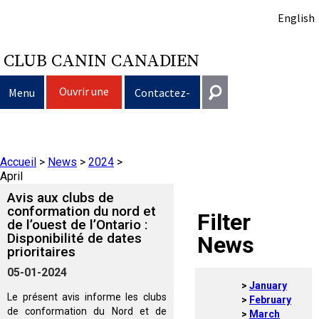
English
CLUB CANIN CANADIEN
Ouvrir une
Menu
Contactez-
session
nous
Sélection d’un chien
Entrer en contact
Accueil
>
News
>
2024
>
Éducation du chien
Puppy List
Général
April
information@ckc.ca
Avis aux clubs de
Connexion
Clubs
Décision d’acheter un chien
Propriété responsable
conformation du nord et
Filter
de l’ouest de l’Ontario :
416-675-5511
J'ai oublié mon nom d'utilisateur
Disponibilité de dates
News
J'ai oublié mon mot de passe
Élevage
Le choix d’une race
Programme Bon voisin canin du CCC
Éducation
Création d'un club
prioritaires
Sans frais 1-855-364-7252
05-01-2024
5397 Eglinton Avenue W.
January
Événements
Tous les chiens
Trouver un éleveur responsable
Je veux faire tester mon chien
Assurance vétérinaire
Ressources pour les clubs
Standards de race du CCC
Bureau 101
Le présent avis informe les clubs
February
Etobicoke (Ontario)
de conformation du Nord et de
March