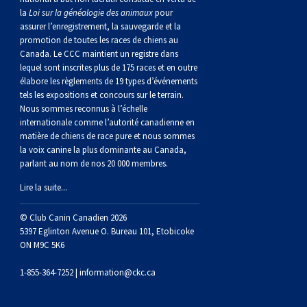
Braque de Weimar
Saint Bernard
la
Loi sur la généalogie des animaux
pour
assurer l’enregistrement, la sauvegarde et la
promotion de toutes les races de chiens au
Dogue du Tibet
Canada. Le CCC maintient un registre dans
lequel sont inscrites plus de 175 races et en outre
élabore les règlements de 19 types d’événements
Laika de lakoutie
tels les expositions et concours sur le terrain.
Nous sommes reconnus à l’échelle
internationale comme l’autorité canadienne en
matière de chiens de race pure et nous sommes
la voix canine la plus dominante au Canada,
parlant au nom de nos 20 000 membres.
Lire la suite...
© Club Canin Canadien 2026
5397 Eglinton Avenue O. Bureau 101, Etobicoke
ON M9C 5K6
1-855-364-7252 |
information@ckc.ca