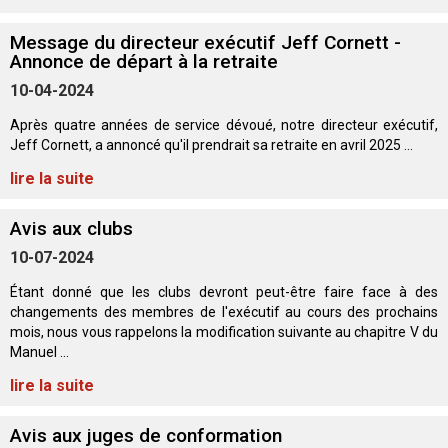
Berger anglais
Chien Ibizan
Terrier tibétain
Setter irlandais
Terrier de Norwich
Caniche (nain)
Grand bouvier suisse
Top Dogs
Message du directeur exécutif Jeff Cornett -
Annonce de départ à la retraite
Berger polonais de plaine
Lévrier irlandais
Xoloitzcuintli (moyen)
Épagneul cocker américain
Terrier du révérend Russell
Carlin
Chien du Groenland
10-04-2024
Berger portugais
Norrbottenspets
Xoloïtzcuintli (standard)
Épagneul d’eau américain
Terrier chasseur de rat
Petit chien russe
Hovawart
Après quatre années de service dévoué, notre directeur exécutif,
Jeff Cornett, a annoncé qu'il prendrait sa retraite en avril 2025 ...
lire la suite
Puli
Elkhound norvégien
Épagneul bleu de Picardie
Terrier Russell
Terrier à poil soyeux
Chien d’ours de Carélie
Avis aux clubs
Schapendoes néerlandais
Lundehund norvégien
Épagneul breton
Schnauzer (nain)
Fox terrier miniature
Komondor
10-07-2024
Berger Shetland
Otterhound
Épagneul Clumber
Terrier écossais
Terrier de Manchester nain
Kuvasz
Étant donné que les clubs devront peut-être faire face à des
changements des membres de l'exécutif au cours des prochains
mois, nous vous rappelons la modification suivante au chapitre V du
Chien d’eau espagnol
Petit basset griffon vendéen
Épagneul cocker anglais
Terrier Sealyham
Xoloitzcuintli (nain)
Leonberger
Manuel ...
lire la suite
Vallhund suédois
Pharaoh Hound
Épagneul springer anglais
Terrier Skye
Terrier du Yorkshire
Mastiff
Avis aux juges de conformation