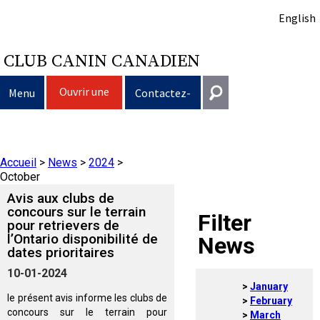
English
CLUB CANIN CANADIEN
Ouvrir une
Menu
Contactez-
session
nous
Sélection d’un chien
Entrer en contact
Accueil
>
News
>
2024
>
Éducation du chien
Puppy List
Général
October
information@ckc.ca
Avis aux clubs de
Connexion
Clubs
Décision d’acheter un chien
Propriété responsable
concours sur le terrain
Filter
pour retrievers de
416-675-5511
J'ai oublié mon nom d'utilisateur
l’Ontario disponibilité de
News
J'ai oublié mon mot de passe
Élevage
Le choix d’une race
Programme Bon voisin canin du CCC
Éducation
Création d'un club
dates prioritaires
Sans frais 1-855-364-7252
10-01-2024
5397 Eglinton Avenue W.
January
Événements
Tous les chiens
Trouver un éleveur responsable
Je veux faire tester mon chien
Assurance vétérinaire
Ressources pour les clubs
Standards de race du CCC
Bureau 101
le présent avis informe les clubs de
February
Etobicoke (Ontario)
concours sur le terrain pour
March