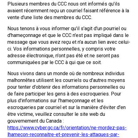
M9C 5K6
Plusieurs membres du CCC nous ont informés qu'ils
Formulaires
Chiens de berger
Je veux devenir évaluateur
Nutrition
Informations sur l'éducation
Profilage d'ADN
L’Exposition du championnat national du CCC 2026
avaient récemment reçu un courriel faisant référence à la
lundi à vendredi
vente d'une liste des membres du CCC.
Le courrier canin
Appenzeller sennenhund
Lévriers et chiens courants
Ressources pour les évaluateurs et les clubs
Santé
Quoi de neuf?
Programme intégré sur la santé des races
Aperçu des événements
9 h à 17 h
Nous tenons à vous informer qu'il s'agit d'un pourriel ou
HNE
d'hameçonnage et que le CCC n'est pas impliqué dans le
Adhésion au CCC
Bouvier australien
Lévrier afghan
Chiens de compagnie
Organiser un test CGN
Toilettage
FAQ
Éducation des éleveurs
Ressources éducatives
Agilité
Calendrier - événements
message que vous avez reçu et n'a aucun lien avec celui-
ci. Vos informations personnelles, y compris votre
Adhésion Plus – sans frais
adresse électronique, n'ont pas été et ne seront pas
Kelpie australien
Azawakh
Chien esquimau américain (miniature)
Chiens de sport
Chien égaré
Soutien à la communauté des éleveurs
CONDITIONS D’ADMISSIBILITÉ
Concours sur le terrain pour beagles
CanuckDogs.com
Sociétés affiliées
1-855-880-6237
communiquées par le CCC à qui que ce soit.
Berger australien
Basenji
Chien esquimau américain (standard)
Barbet
Terriers
Stratégies en matière de santé des races
Groupe 1 - Chiens de sport
Programme de soutien aux éleveurs de Trupanion
Programme Bon voisin canin du CCC
Procédure pour enregistrer un chien au CCC
Royal Canin
Adhésion au CCC
Nous vivons dans un monde où de nombreux individus
Bureau des commandes
malhonnêtes utilisent les courriels ou d'autres moyens
pour tenter d'obtenir des informations personnelles ou
1-800-250-8040
Bouvier australien courte queue
Basset Hound
Bichon frisé
Braque français (Gascogne)
Terrier airedale
Chiens nains
Programme d'ADN
Groupe 2 - Lévriers et chiens courants
Inscription à la Puppy List
Programme de poursuite sur leurre
Procédure pour un numéro d’inscription à l’événement
Répertoire des juges
BFL Canada
Jeunes manieurs
de faire participer les gens à des escroqueries. Pour
orderdesk@ckc.ca
plus d'informations sur l'hameçonnage et les
escroqueries par courriel et sur la manière d'éviter d'en
Colley barbu
Beagle
Terrier de Boston
Braque français (Pyrénées)
Terrier Nu Américain
Affenpinscher
Chiens de travail
Programme de certification des éleveurs du CCC
Groupe 3 - Chiens-de-travail
L'importation des chiens
Expositions de conformation
Top Dogs
Days Inn
être victime, veuillez consulter le site web du
gouvernement du Canada :
Beauceron
Chien de St-Hubert
Bouledogue anglais
Braque d'Auvergne
Terrier américain du Staffordshire
Chien esquimau américain (nain)
Akita
Groupe 4 - Terriers
Bureau des commandes
Épreuve de chien de trait
Top Dogs 2025
Assemblée générale annuelle du CCC
Dodge
FAQ
https://www.cyber.gc.ca/fr/orientation/ne-mordez-pas-
lhamecon-reconnaitre-et-prevenir-les-attaques-par-
Quand puis-je m'attendre à recevoir une version PDF de mon