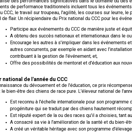
TOP
TOP
TOP
éalisé des performances significatives dans le domaine du des 
Dogs
Dogs
Dogs
courants
CCC
CONDITIONS D’ADMISSIBILITÉ
Procédure pour enregistrer un
Bon
2023
DOG
DOG
DOG
en
en
en
nts de performance traditionnels incluent tous les événements
chien au CCC
Top
Stratégies
voisin
Top
Top
Top
Top
Top
en
en
en
obéissance
obéissance
obéissance
u CCC, le travail sur troupeau, l'agilité, les courses sur leurre, le p
Dogs
en
canin
Blogues
Dogs
Dogs
Dogs
Dog
Dog
obéissance
obéissance
obéissance
-
-
-
il de flair. Un récipiendaire du Prix national du CCC pour les évé
2021
matière
Groupe
Achetez
du
pour
Programme de soutien aux
en
en
en
en
en
2025
2024
2023
Archives
de
3 -
les
CCC
jeunes
éleveurs de Trupanion
Répertoire des juges
obéissance
obéissance
obéissance
obéissance
obéissance
Top
Participe aux événements du CCC de manière juste et équit
santé
Chiens-
micropuces
manieurs
-
-
-
-
-
Dog
TOP
TOP
TOP
des
de-
du
2022
2020
2021
2019
2018
A obtenu des succès nationaux et internationaux dans le ou 
Top
DOG
DOG
DOG
Top
Top
Top
races
travail
CCC
Dogs
Encourage les autres à s'impliquer dans les événements et o
Programme
Inscription à la Puppy List
Top Dogs
en
en
en
Dogs
Dogs
Dogs
2019
de
Championnats
rallye
rallye
rallye
en
en
en
autres concurrents, par exemple en aidant avec l’installati
poursuite
nationaux
Top
Top
Top
Top
Top
rallye
rallye
rallye
contribuant à la gestion de l'événement; et,
Programme
Groupe
sur
du
Dogs
Dogs
Dogs
Dog
Dog
-
-
-
L'importation des chiens
Assemblée générale annuelle
Offre des possibilités de mentorat et d'éducation aux no
d'ADN
4 -
leurre
CCC
en
en
en
en
en
2025
2024
2023
Top
du CCC
TOP
TOP
TOP
Terriers
pour
rallye
rallye
rallye
rallye
rallye
Dogs
DOG
DOG
DOG
jeunes
-
-
-
-
-
2018
en
en
en
manieurs
2022
2020
2021
2019
2018
r national de l'année du CCC
Bureau des commandes
Programme
Expositions
agilité
agilité
agilité
Top
Top
Top
Standards de race du CCC
nnaissance du dévouement et de l'éducation, ce prix récompense 
de
Groupe
de
Dogs
Dogs
Dogs
 le bien-être des chiens de race pure. L'éleveur national de l'an
certification
5 -
conformation
en
en
en
Top
des
Chiens
Livres
Top
Top
Top
Top
Top
agilité
agilité
agilité
Micropuces
Dogs
TOP
TOP
TOP
éleveurs
nains
de
Est reconnu à l'échelle internationale pour son programme 
Dogs
Dogs
Dogs
Dog
Dog
-
-
-
Bureau des commandes
2017
DOG
DOG
DOG
du
règlements
en
en
en
en
en
2025
2024
2023
progéniture qui se traduit par des chiens hautement récompe
Épreuve
pour
pour
pour
CCC
et
agilité
agilité
agilité
agilité
agilité
de
les
les
les
Est réputé expert de la ou des races qu'il a choisies, tant au
Tatouage
formulaires
-
-
-
-
-
Groupe
chien
concours
concours
concours
Formulaires - événements
imprimables
2022
2020
2021
2019
2018
A consacré sa vie à l'amélioration de la santé et du bien-êtr
Top
6 -
de
et
et
et
Travail
Top
Top
Dogs
A créé un véritable héritage avec son programme d'élevage
Chiens
trait
épreuves
épreuves
épreuves
sur
Dogs
Dogs