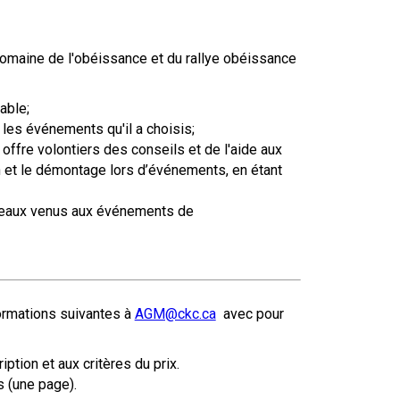
copie papier de mon certificat?
Comment puis-je payer pour mes
demandes?
 domaine de l'obéissance et du rallye obéissance
More...
able;
les événements qu'il a choisis;
Besoin d’aide? Le Club est à votre
ffre volontiers des conseils et de l'aide aux
disposition.
on et le démontage lors d’événements, en étant
Si vous avez perdu des
uveaux venus aux événements de
documents d'enregistrement
ou des certificats en raison de
circonstances indépendantes
de votre volonté (incendies,
inondations, etc.), veuillez nous
contacter en utilisant l'une des
formations suivantes à
AGM@ckc.ca
avec pour
méthodes ci-dessus et nous
pourrons vous aider à
remplacer vos documents
iption et aux critères du prix.
importants.
s (une page).