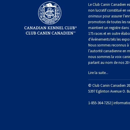
irlandais
Le Club Canin Canadien es
Berger
Mâtin
non lucratif constitué en v
Terrier
anglais
Terrier
Lévrier
napolitain
animaux
pour assurer l’enr
chasseur
de
anglais
Épagneul
de
promotion de toutes les r
Manchester
cocker
rat
maintient un registre dans 
nain
Berger
américain
Terre-
175 races et en outre élabo
polonais
Harrier
Neuve
d’événements tels les expos
de
Terrier
Nous sommes reconnus à l
plaine
Xoloitzcuintli
Épagneul
Russell
l’autorité canadienne en m
(nain)
Chien
d’eau
Chien
nous sommes la voix cani
Ibizan
américain
d’eau
parlant au nom de nos 20
Berger
portugais
Schnauzer
portugais
Terrier
(nain)
Lire la suite...
du
Lévrier
Épagneul
Yorkshire
irlandais
bleu
Rottweiler
© Club Canin Canadien 20
Puli
de
Terrier
5397 Eglinton Avenue O. B
Picardie
écossais
Norrbottenspets
Samoyède
1-855-364-7252 |
informati
Schapendoes
néerlandais
Épagneul
Terrier
breton
Elkhound
Sealyham
Schnauzer
norvégien
(géant)
Berger