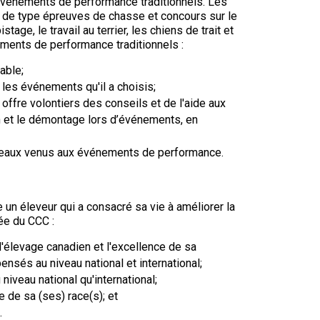
événements de performance traditionnels. Les
9 h à 17 h
 de type épreuves de chasse et concours sur le
Dodge
HNE
istage, le travail au terrier, les chiens de trait et
nements de performance traditionnels :
PetTech
able;
Adhésion Plus – sans frais
Solutions
les événements qu'il a choisis;
1-855-880-6237
ffre volontiers des conseils et de l'aide aux
on et le démontage lors d’événements, en
Motel
6
Bureau des commandes
&
uveaux venus aux événements de performance.
Studio
1-800-250-8040
6
orderdesk@ckc.ca
un éleveur qui a consacré sa vie à améliorer la
Trupanion
née du CCC :
FAQ
d'élevage canadien et l'excellence de sa
nsés au niveau national et international;
Quand puis-je m'attendre à recevoir une
 niveau national qu'international;
version PDF de mon certificat?
e de sa (ses) race(s); et
Quand puis-je m'attendre à recevoir une
.