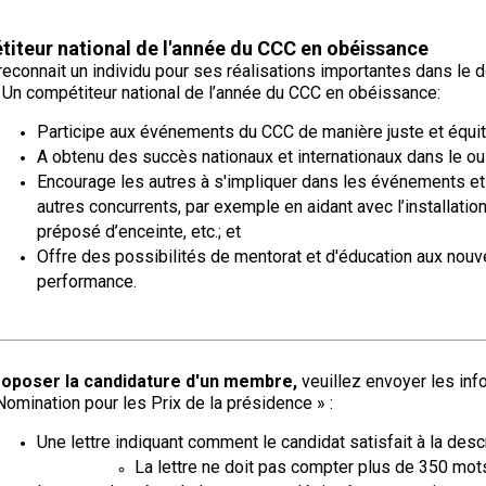
2016
Formulaires - Enregistrement
de
sur
sur
sur
troupeau
sur
sur
Jeunes manieurs
compagnie
Top
Top
Top
Top
Top
le
le
le
et
le
le
iteur national de l'année du CCC en obéissance
Dogs
Dogs
Dogs
Dog
Dog
terrain
terrain
terrain
concours
terrain
terrain
Épreuve
sur
sur
sur
sur
sur
Top
sur
-
-
reconnait un individu pour ses réalisations importantes dans le
de
le
le
le
le
le
Dogs
le
2024
2023
 Un compétiteur national de l’année du CCC en obéissance:
Compagnon canin
Groupe
travail
terrain
terrain
terrain
terrain
terrain
2015
terrain
7 -
au
Les
Les
Top
-
-
-
-
-
-
Participe aux événements du CCC de manière juste et équit
Chiens
terrier
Top
Top
Dogs
2022
2020
2021
2019
2018
2025
de
Dogs
Dogs
Top
Top
A obtenu des succès nationaux et internationaux dans le ou 
Titres attribués
berger
multidisciplinaires
multidisciplinaires
Dogs
Dogs
Encourage les autres à s'impliquer dans les événements et o
en
en
Épreuves
autres concurrents, par exemple en aidant avec l’installati
Top
Top
Top
Top
Top
travail
travail
de
Dogs
Dogs
Dogs
Dog
Dog
Élection et Référendums 2026
sur
sur
préposé d’enceinte, etc.; et
rapport
en
en
en
en
multidisciplinaire
troupeau
troupeau
d’objet
Offre des possibilités de mentorat et d'éducation aux no
travail
travail
travail
travail
-
-
-
performance.
sur
sur
sur
sur
2018
2024
2023
troupeau
troupeau
troupeau
troupeau
-
-
-
-
Concours
2022
2020
2021
2019
de
Top
travail
Dogs
sur
roposer la candidature d'un membre,
veuillez envoyer les in
multidisciplinaires
troupeau
Nomination pour les Prix de la présidence » :
Top
Top
Top
Top
-
Dogs
Dogs
Dogs
Dog
2023
multidisciplinaires
multidisciplinaires
multidisciplinaires
multidisciplinaire
Une lettre indiquant comment le candidat satisfait à la descr
-
-
-
-
Concours
La lettre ne doit pas compter plus de 350 mot
2022
2020
2021
2019
sur