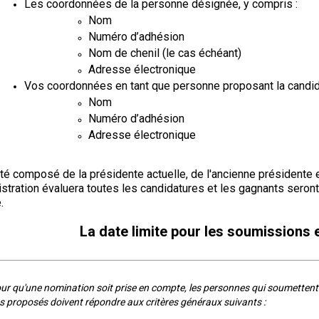
Les coordonnées de la personne désignée, y compris :
le
Nom
terrain
de
Numéro d’adhésion
course
Nom de chenil (le cas échéant)
sur
leurre
Adresse électronique
Vos coordonnées en tant que personne proposant la candida
Nom
Concours
Numéro d’adhésion
d'obéissance
Adresse électronique
Épreuve
té composé de la présidente actuelle, de l'ancienne présidente e
de
istration évaluera toutes les candidatures et les gagnants sero
chasse
.
et
concours
sur
La date limite pour les soumissions e
le
terrain
pour
chiens
r qu'une nomination soit prise en compte, les personnes qui soumettent 
d'arrêt
s proposés doivent répondre aux critères généraux suivants :