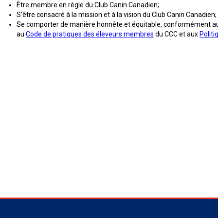
Être membre en règle du Club Canin Canadien;
Concours
S’être consacré à la mission et à la vision du Club Canin Canadien; 
de
Se comporter de manière honnête et équitable, conformément a
rallye
au
Code de pratiques des éleveurs membres
du CCC et aux
Politi
obéissance
Concours
sur
le
terrain
pour
retrievers
Concours
sur
le
terrain
pour
épagneuls
de
chasse