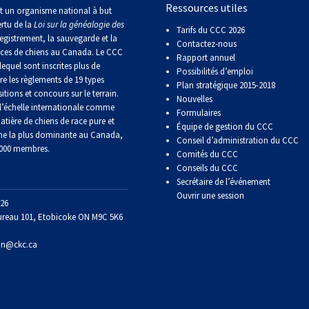
Ressources utiles
Sprinter
t un organisme national à but
ertu de la
Loi sur la généalogie des
Tarifs du CCC 2026
egistrement, la sauvegarde et la
Contactez-nous
Travail
aces de chiens au Canada. Le CCC
Rapport annuel
de
lequel sont inscrites plus de
Possibilités d’emploi
flair
re les règlements de 19 types
Plan stratégique 2015-2018
itions et concours sur le terrain.
Nouvelles
’échelle internationale comme
Formulaires
Épreuve
atière de chiens de race pure et
Équipe de gestion du CCC
de
ne la plus dominante au Canada,
Conseil d’administration du CCC
pistage
 000 membres.
Comités du CCC
Conseils du CCC
Secrétaire de l’événement
Certificat
de
Ouvrir une session
26
travail
ureau 101, Etobicoke ON M9C 5K6
on@ckc.ca
Événements
non-
CCC