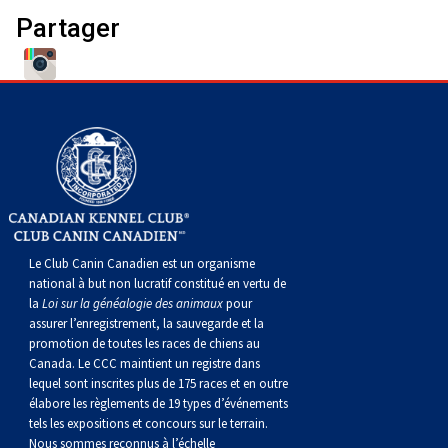
Corgi gallois (Cardigan)
Rhodesian ridgeback
Épagneul des champs
Terrier wheaten à poil doux
Mâtin napolitain
Partager
Corgi gallois (Pembroke)
Lévrier persan
Épagneul français
Bull terrier du Staffordshire
Terre-Neuve
Pumi
Shikoku
Épagneul d’eau irlandais
Terrier gallois
Chien d’eau portugais
Lapphund suédois
Whippet
Épagneul Sussex
Terrier blanc du West Highland
Rottweiler
Chien nu du Pérou (Perro Sin Pelo Del Peru)
Épagneul springer gallois
Samoyède
Le Club Canin Canadien est un organisme
national à but non lucratif constitué en vertu de
Spinone italiano
Schnauzer (géant)
la
Loi sur la généalogie des animaux
pour
assurer l’enregistrement, la sauvegarde et la
promotion de toutes les races de chiens au
Vizsla à poil lisse
Schnauzer (standard)
Canada. Le CCC maintient un registre dans
lequel sont inscrites plus de 175 races et en outre
Vizsla à poil dur
Husky sibérien
élabore les règlements de 19 types d’événements
tels les expositions et concours sur le terrain.
Nous sommes reconnus à l’échelle