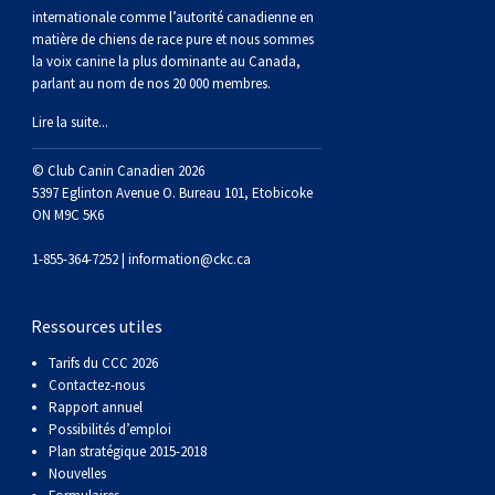
Braque de Weimar
Saint Bernard
internationale comme l’autorité canadienne en
matière de chiens de race pure et nous sommes
la voix canine la plus dominante au Canada,
Dogue du Tibet
parlant au nom de nos 20 000 membres.
Lire la suite...
Laika de lakoutie
© Club Canin Canadien 2026
5397 Eglinton Avenue O. Bureau 101, Etobicoke
ON M9C 5K6
1-855-364-7252 |
information@ckc.ca
Ressources utiles
Tarifs du CCC 2026
Contactez-nous
Rapport annuel
Possibilités d’emploi
Plan stratégique 2015-2018
Nouvelles